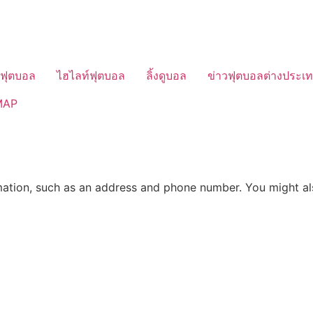
วฟุตบอล
ไฮไลท์ฟุตบอล
ลิ้งดูบอล
ข่าวฟุตบอลต่างประเ
MAP
mation, such as an address and phone number. You might als