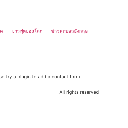
ทศ
ข่าวฟุตบอลโลก
ข่าวฟุตบอลอังกฤษ
o try a plugin to add a contact form.
All rights reserved