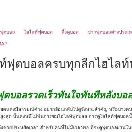
วฟุตบอล
ไฮไลท์ฟุตบอล
ลิ้งดูบอล
ข่าวฟุตบอลต่างประเ
MAP
์ฟุตบอลครบทุกลีกไฮไลท์ฟ
ุตบอลรวดเร็วทันใจทันทีหลังบอ
ลายคนคงมีอารมณ์ค้าง อยากย้อนกลับไปดูจังหวะสำคัญ หรือบางค
มสูงสุด นั้นคงหนีไม่พ้นการชมไฮไลท์ฟุตบอล การดูไฮไลท์ฟุตบอลนั
ถึงช่วยประหยัดเวลา สำหรับคนที่ไม่มีเวลาพอ ที่จะดูฟุตบอลผ่าน