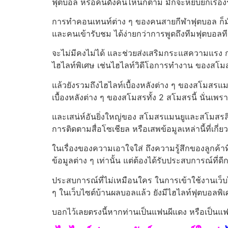
ฟุตบอล หรือคนดังคนไหนก็ตาม มักจะหยิบยกเรื่อง
การทำคอนเทนท์ต่าง ๆ ของคนสายกีฬาฟุตบอล ก็มั
และคนเข้ารับชม ได้ง่ายกว่าการพูดถึงทีมฟุตบอลที
จะไม่มีคงไม่ได้ และช่วยส่งเสริมกระแสความแรง 
ไฮไลท์พิเศษ เช่นไฮไลท์วิดีโอการทำงาน ของสโม
แล้วยังรวมถึงไฮไลท์เบื้องหลังต่าง ๆ ของสโมสรแ
เบื้องหลังต่าง ๆ ของสโมสรทั้ง 2 สโมสรนี้ นั่นเ
และเสน่ห์อันยิ่งใหญ่ของ สโมสรแมนยูและสโมสรลิเ
การติดตามสื่อโซเชียล หรือเสพข้อมูลเหล่านี้ที่เกี่ย
ในเรื่องของความเอาใจใส่ ถึงความรู้สึกของลูกค้าท
ข้อมูลต่าง ๆ เท่านั้น แต่ต้องได้รับประสบการณ์ที
ประสบการณ์ที่ไม่เหมือนใคร ในการเข้าใช้งานเว็
ๆ ในเว็บไซต์บ้านผลบอลแล้ว ยังมีไฮไลท์ฟุตบอลพิ
บอกไว้เลยตรงนี้หากท่านเป็นแฟนผีแดง หรือเป็นแฟ