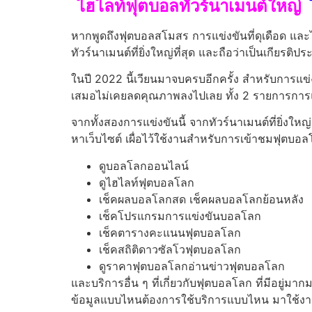
ไฮไลท์ฟุตบอลทัวร์นาเมนต์ใหญ่
หากพูดถึงฟุตบอลสโมสร การแข่งขันที่ดุเดือด และไ
ทัวร์นาเมนต์ที่ยิ่งใหญ่ที่สุด และถือว่าเป็นเกียรติ
ในปี 2022 นี้เวียนมาจบครบอีกครั้ง สำหรับการแข่งข
เสมอไม่เคยลดคุณภาพลงไปเลย ทั้ง 2 รายการการแข
จากทั้งสองการแข่งขันนี้ จากทัวร์นาเมนต์ที่ยิ่งให
หาเว็บไซต์ เผื่อไว้ใช้งานสำหรับการเข้าชมฟุตบอ
ดูบอลโลกออนไลน์
ดูไฮไลท์ฟุตบอลโลก
เช็คผลบอลโลกสด เช็คผลบอลโลกย้อนหลัง
เช็คโปรแกรมการแข่งขันบอลโลก
เช็คตารางคะแนนฟุตบอลโลก
เช็คสถิติดาวซัลโวฟุตบอลโลก
ดูราคาฟุตบอลโลกอ่านข่าวฟุตบอลโลก
และบริการอื่น ๆ ที่เกี่ยวกับฟุตบอลโลก ที่มีอยู่
ข้อมูลแบบไหนต้องการใช้บริการแบบไหน มาใช้งาน