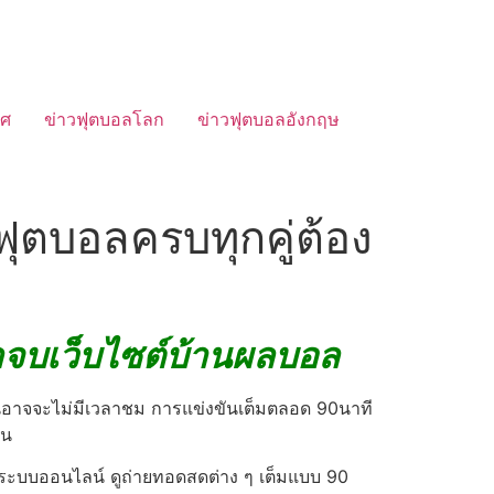
ทศ
ข่าวฟุตบอลโลก
ข่าวฟุตบอลอังกฤษ
ุตบอลครบทุกคู่ต้อง
ลจบเว็บไซต์บ้านผลบอล
นอาจจะไม่มีเวลาชม การแข่งขันเต็มตลอด 90นาที
้น
ในระบบออนไลน์ ดูถ่ายทอดสดต่าง ๆ เต็มแบบ 90