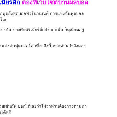
มียร์ลีก
ต้องที่เว็บไซต์บ้านผลบอล
หากพูดถึงฟุตบอลทัวร์นาเมนต์ การแข่งขันฟุตบอล
อลโลก
ัน ของศึกพรีเมียร์ลีกอังกฤษนั้น ก็ดุเดือดอยู่
การแข่งขันฟุตบอลโลกที่จะถึงนี้ หากท่านกำลังมอง
ด้วยเช่นกัน บอกได้เลยว่าไม่ว่าท่านต้องการตามหา
ได้ฟรี