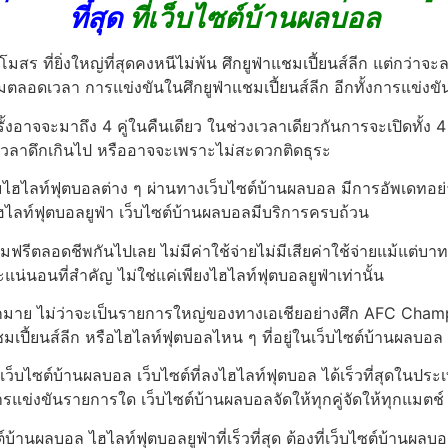
ที่สุด
ที่เว็บไซต์บ้านผลบอล
ร ที่ยิ่งใหญ่ที่สุดคงหนีไม่พ้น ศึกยูฟ่าแชมเปี้ยนส์ลีก แต่กว่าจะ
อดเวลา การแข่งขันในศึกยูฟ่าแชมเปี้ยนส์ลีก อีกทั้งการแข่งขันศึ
ั้งอาจจะมาถึง 4 คู่ในคืนเดียว ในช่วงเวลาเดียวกันการจะเปิดทั้ง 
ราะเวลาดึกเกินไป หรืออาจจะเพราะไม่สะดวกติดธุระ
ามไฮไลท์ฟุตบอลต่าง ๆ ผ่านทางเว็บไซต์บ้านผลบอล มีการอัพเดทอย่า
ไลท์ฟุตบอลยูฟ่า เว็บไซต์บ้านผลบอลมีบริการครบถ้วน
ชมฟรีตลอดชีพกันไปเลย ไม่มีค่าใช้จ่ายไม่มีเสียค่าใช้จ่ายแม้แต่
น่นอนที่สำคัญ ไม่ใช่แค่เพียงไฮไลท์ฟุตบอลยูฟ่าเท่านั้น
กมาย ไม่ว่าจะเป็นรายการใหญ่ของทางเอเชียอย่างศึก AFC Champio
มเปี้ยนส์ลีก หรือไฮไลท์ฟุตบอลไหน ๆ ที่อยู่ในเว็บไซต์บ้านผลบอล
อเว็บไซต์บ้านผลบอล เว็บไซต์ที่ลงไฮไลท์ฟุตบอล ได้เร็วที่สุดในป
รแข่งขันรายการใด เว็บไซต์บ้านผลบอลจัดให้ทุกคู่จัดให้ทุกแมตช์
บ้านผลบอล ไฮไลท์ฟุตบอลยูฟ่าที่เร็วที่สุด ต้องที่เว็บไซต์บ้านผล