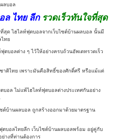
านผลบอล
อล ไทย ลีก
รวดเร็วทันใจที่สุด
ยที่สุด ไฮไลท์ฟุตบอลจากเว็บไซต์บ้านผลบอล นั้นมี
ลไทย
ฟุตบอลต่าง ๆ ไว้ให้อย่างครบถ้วนอัพเดทรวดเร็ว
าติไทย เพราะมันคือสิทธิ์ของศักดิ์ศรี หรือแม้แต่
ฟุตบอล ไม่แพ้ไฮไลท์ฟุตบอลต่างประเทศกันอย่าง
น
็บไซต์บ้านผลบอล ถูกสร้างออกมาด้วยมาตรฐาน
บอลไทยลีก เว็บไซต์บ้านผลบอลพร้อม อยู่คู่กับ
อย่างที่ท่านต้องการ