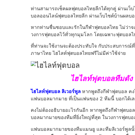
ท่านสามารถเช็คผลฟุตบอลไทยลีกได้ทุกคู่ ผ่านเว็บ
บอลออนไลน์ฟุตบอลไทยลีก ผ่านเว็บไซต์บ้านผลบอล
หากท่านชื่นชอบและรักในกีฬาฟุตบอลไทย ไม่ว่าจะเ
วงการฟุตบอลไว้ทั่วทุกมุมโลก โดยเฉพาะฟุตบอลไทย
ที่ท่านจะใช้งานจะต้องประทับใจ กับประสบการณ์ที่ด
ภาษาไทย ไฮไลท์ฟุตบอลไทยฟรีไม่มีค่าใช้จ่าย
ไฮไลท์ฟุตบอลทีมดัง
ไฮไลท์ฟุตบอล ลิเวอร์พูล
หากพูดถึงกีฬาฟุตบอล คง
แฟนบอลมากมาย ที่เป็นแฟนของ 2 ทีมนี้ บอกได้เลยว
คงไม่ต้องอธิบายอะไรกันอีก หากพูดถึงกีฬาฟุตบอล
บอลมากมายของทีมที่ยิ่งใหญ่ที่สุด ในวงการฟุตบอลอ
แฟนบอลมากมายของทีมแมนยู และทีมลิเวอร์พูลนั้น 