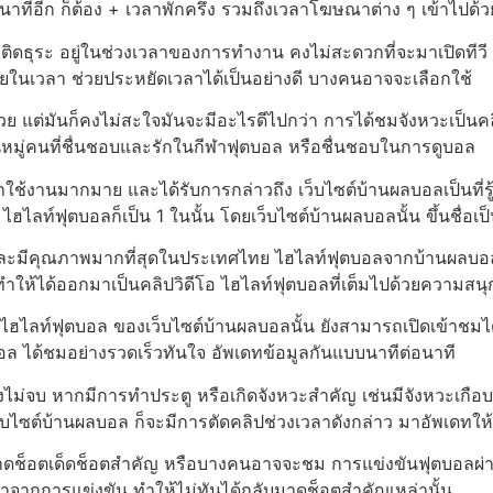
าทีอีก ก็ต้อง + เวลาพักครึ่ง รวมถึงเวลาโฆษณาต่าง ๆ เข้าไปด้ว
ารติดธุระ อยู่ในช่วงเวลาของการทำงาน คงไม่สะดวกที่จะมาเปิดทีวี
ยในเวลา ช่วยประหยัดเวลาได้เป็นอย่างดี บางคนอาจจะเลือกใช้
ย แต่มันก็คงไม่สะใจมันจะมีอะไรดีไปกว่า การได้ชมจังหวะเป็นค
ง ในหมู่คนที่ชื่นชอบและรักในกีฬาฟุตบอล หรือชื่นชอบในการดูบอล
เข้าใช้งานมากมาย และได้รับการกล่าวถึง เว็บไซต์บ้านผลบอลเป็นที่รู
ไลท์ฟุตบอลก็เป็น 1 ในนั้น โดยเว็บไซต์บ้านผลบอลนั้น ขึ้นชื่อเป็น
 และมีคุณภาพมากที่สุดในประเทศไทย ไฮไลท์ฟุตบอลจากบ้านผลบอลน
ทำให้ได้ออกมาเป็นคลิปวิดีโอ ไฮไลท์ฟุตบอลที่เต็มไปด้วยความสนุก
ั้งไฮไลท์ฟุตบอล ของเว็บไซต์บ้านผลบอลนั้น ยังสามารถเปิดเข้าชม
บอล ได้ชมอย่างรวดเร็วทันใจ อัพเดทข้อมูลกันแบบนาทีต่อนาที
ไม่จบ หากมีการทำประตู หรือเกิดจังหวะสำคัญ เช่นมีจังหวะเกือบทำ
็บไซต์บ้านผลบอล ก็จะมีการตัดคลิปช่วงเวลาดังกล่าว มาอัพเดทให
พลาดช็อตเด็ดช็อตสำคัญ หรือบางคนอาจจะชม การแข่งขันฟุตบอลผ
ตาจากการแข่งขัน ทำให้ไม่ทันได้กลับมาดูช็อตสำคัญเหล่านั้น