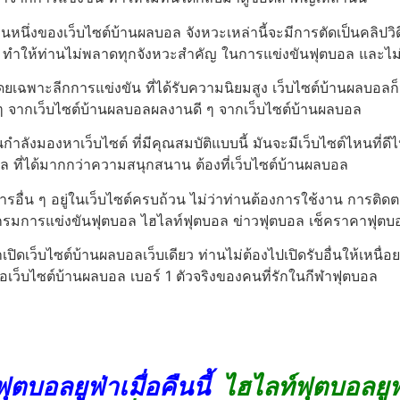
่วนหนึ่งของเว็บไซต์บ้านผลบอล จังหวะเหล่านี้จะมีการตัดเป็นคลิป
ำให้ท่านไม่พลาดทุกจังหวะสำคัญ ในการแข่งขันฟุตบอล และไม่ใช่
น โดยเฉพาะลีกการแข่งขัน ที่ได้รับความนิยมสูง เว็บไซต์บ้านผลบอล
 จากเว็บไซต์บ้านผลบอลผลงานดี ๆ จากเว็บไซต์บ้านผลบอล
ลังมองหาเว็บไซต์ ที่มีคุณสมบัติแบบนี้ มันจะมีเว็บไซต์ไหนที่ดี
ี่ได้มากกว่าความสนุกสนาน ต้องที่เว็บไซต์บ้านผลบอล
ิการอื่น ๆ อยู่ในเว็บไซต์ครบถ้วน ไม่ว่าท่านต้องการใช้งาน การ
การแข่งขันฟุตบอล ไฮไลท์ฟุตบอล ข่าวฟุตบอล เช็คราคาฟุตบ
ปิดเว็บไซต์บ้านผลบอลเว็บเดียว ท่านไม่ต้องไปเปิดรับอื่นให้เหนื่อย
่คือเว็บไซต์บ้านผลบอล เบอร์ 1 ตัวจริงของคนที่รักในกีฬาฟุตบอล
ุตบอลยูฟ่าเมื่อคืนนี้
ไฮไลท์ฟุตบอลยู