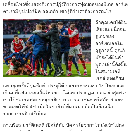
เคลื่อนไหวซึ่งแสดงถึงการปฏิวัติวงการฟุตบอลของมิเกล อาร์เต
ตา
เรามีซุปเปอร์มิค อัลเตต้า เขารู้ดีว่าเราต้องการอะไร
ถ้าคุณเคยได้ยิน
เสียงแบบนี้ตอน
ดูเกมของ
อาร์เซนอลใน
ฤดูกาลนี้ คุณก็
มักจะได้ยินคำ
พูดเหล่านี้ดังขึ้น
ในสนามเอมิ
เรตส์ สเตเดียม
แทบทุกครั้งที่กุนซือทำประตูได้ ตลอดระยะเวลา 17 ปีของสเต
เดียม ที่แฟนบอลหวั่นไหวอย่างไม่เคยปรากฏมาก่อน ล่าสุดพวก
เขาได้ชมเกมฟุตบอลสุดอลังการ การเอาชนะ คริสตัล พาเลซ
ขาดเฮดโค้ช 4-1 เมื่อวันอาทิตย์ที่ผ่านมา ถือเป็นอีกหนึ่ง
รายการระดับพรีเมียม
กาเบรียล มาร์ติเนลลี เปิดให้กับ บัคคาโยซากาโหม่งเข้าไปตุง