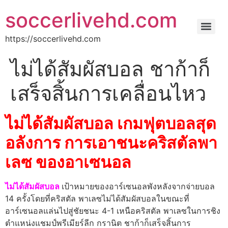
soccerlivehd.com
https://soccerlivehd.com
ไม่ได้สัมผัสบอล ชาก้าก็
เสร็จสิ้นการเคลื่อนไหว
ไม่ได้สัมผัสบอล เกมฟุตบอลสุด
อลังการ การเอาชนะคริสตัลพา
เลซ ของอาเซนอล
ไม่ได้สัมผัสบอล
เป้าหมายของอาร์เซนอลพังหลังจากจ่ายบอล
14 ครั้งโดยที่คริสตัล พาเลซไม่ได้สัมผัสบอลในขณะที่
อาร์เซนอลแล่นไปสู่ชัยชนะ 4-1 เหนือคริสตัล พาเลซในการชิง
ตำแหน่งแชมป์พรีเมียร์ลีก กรานิต ชาก้าก็เสร็จสิ้นการ