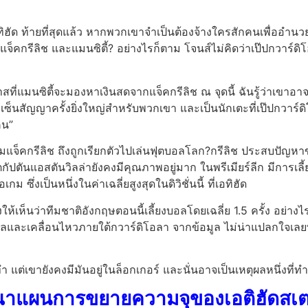
่เอทิฮัด ท้ายที่สุดแล้ว หากพวกเขาจำเป็นต้องจ้างใครสักคนเพื่อ
ับแจ็คกรีลิช และแมนซิตี้? อย่างไรก็ตาม โจนส์ไม่คิดว่าเป๊ปกวาร์ด
อกาสที่แมนซิตี้จะมองหาเงินสดจากแจ็คกรีลิช ณ จุดนี้ ฉันรู้ว่าเขาอาจ
เซ็นสัญญาครั้งยิ่งใหญ่สำหรับพวกเขา และเป็นนักเตะที่เป๊ปกวาร์ดิ
คน”
แจ็คกรีลิช ถึงถูกเรียกตัวไปเล่นฟุตบอลโลก?กรีลิช ประสบปัญหาของเขา
ัปตันแอสตันวิลล่ายังคงมีคุณภาพอยู่มาก ในพรีเมียร์ลีก มีการเลี้ย
เกม ซึ่งเป็นหนึ่งในค่าเฉลี่ยสูงสุดในดิวิชั่นนี้ ที่เอทิฮัด
ให้เห็นว่าทีมชาติอังกฤษตอนนี้เลี้ยงบอลโดยเฉลี่ย 1.5 ครั้ง อย่า
บอลและเคลื่อนไหวภายใต้กวาร์ดิโอลา จากข้อมูล ไม่น่าแปลกใจเลยท
ยทำ แต่เขายังคงมีมันอยู่ในล็อกเกอร์ และนั่นอาจเป็นเหตุผลหนึ่งที่
รณาแผนการขยายความจุของเอติฮัดสเตเด