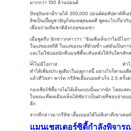
มากกว่า 100 ล้านปอนด์
ปัจจุบันเขามีรายได้ 300,000 ปอนด์ต่อสัปดาห์ที
ลิชเป็นเบี้ยบูชายัญก็สมเหตุสมผลดี พูดอะไรเกี่ยวก
เพื่อนร่วมทีมชาติอังกฤษของเขา
เมื่อพูดถึง นักข่าวกล่าวว่า: “ฉันเพิ่งเห็นว่าไม่มีโ
ในแง่ของสถิติ ในแง่ของนาทีด้วยซ้ำ แต่มันเป็นการ
และไม่ใช่บ่อยนักที่แมนซิตี้จะหันหลังให้กับใครสัก
ทำไม
ทำได้เพียงประตูเดียวในฤดูกาลนี้ อย่างไรก็ตามอดีตก
แล้วที่วิลล่า พาร์ค กรีลิชเลี้ยงบอลสำเร็จ 2.5 ครั้งต่อ
กองเชียร์ซิตี้อาจไม่ได้เห็นแบบนั้นมากนัก โดยแสดง
ในขณะที่พลเมืองเห็นได้ชัดว่าเป็นฝ่ายที่ชอบจ่าย
ลีก
จากที่กล่าวมากรีลิช เลี้ยงบอลได้ไม่ดีเท่าที่เขาเค
แมนเชสเตอร์ซิตี้กำลังพิจา