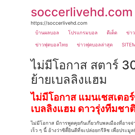
soccerlivehd.com
https://soccerlivehd.com
บ้านผลบอล
โปรแกรมบอล
ดีเด็ด
ข่า
ข่าวฟุตบอลไทย
ข่าวฟุตบอลล่าสุด
SITE
ไม่มีโอกาส สตาร์ 3
ย้ายเบลลิงแฮม
ไม่มีโอกาส แมนเชสเตอร์ซิ
เบลลิงแฮม ดาวรุ่งทีมชาต
ไม่มีโอกาส มีการพูดคุยกันเกี่ยวกับพลเมืองที่อาจจ่าย
เร็ว ๆ นี้ อ้างว่าซิตี้ยินดีที่จะปล่อยกรีลิช เพื่อ