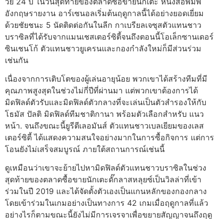
วัย 24 ปี ในวันสุดท้ายของตลาดซื้อขายนักเตะ หนังสือพิมพ์
อังกฤษรายงาน อาร์เซนอลเริ่มต้นฤดูกาลนี้ได้อย่างยอดเยี่ยม
ด้วยชัยชนะ 5 นัดติดต่อกันในลีก กาเบรียลเจซุสตัวแทนชาว
บราซิลที่ได้รับจากแมนเชสเตอร์ซิตี้จนถึงตอนนี้โอเล็กซานเดอร์
ซินเชนโก้ ตัวแทนชาวยูเครนและกองกำลังใหม่ก็มีส่วนร่วม
เช่นกัน
เนื่องจากการเติบโตของผู้เล่นอายุน้อย พวกเขาได้สร้างทีมที่มี
คุณภาพสูงสุดในช่วงไม่กี่ปีที่ผ่านมา แต่พวกเขาต้องการได้
มิดฟิลด์ตัวรับและมิดฟิลด์ตัวกลางที่จะเล่นเป็นตัวสำรองให้กับ
โธมัส ปัลติ มิดฟิลด์ทีมชาติกานา พร้อมตัวเลือกสำหรับ แนว
หน้า. จนถึงขณะนี้ยูรีตีเลอมันส์ ตัวแทนชาวเบลเยียมของเลส
เตอร์ซิตี้ ได้แสดงความสนใจอย่างมากในการซื้อกิจการ แต่การ
โอนยังไม่เสร็จสมบูรณ์ ภายใต้สถานการณ์เช่นนี้
ดูเหมือนว่าเขาจะย้ายไปหามิดฟิลด์ตัวแทนชาวบราซิลในช่วง
สุดท้ายของตลาดซื้อขายนักเตะดั๊กลาสหลุยซ์เป็นวิลล่าที่เข้า
ร่วมในปี 2019 และได้จัดตั้งตัวเองเป็นแกนหลักของกองกลาง
โดยเข้าร่วมในเกมอย่างเป็นทางการ 42 เกมเมื่อฤดูกาลที่แล้ว
อย่างไรก็ตามขณะนี้ยังไม่มีการเจรจาเพื่อขยายสัญญาจนถึงฤดู