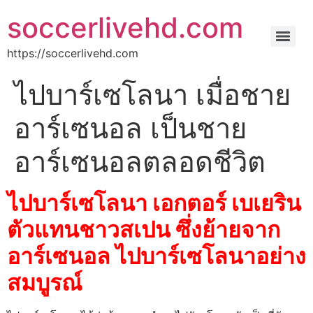
soccerlivehd.com
https://soccerlivehd.com
ไปบาร์เซโลนา เมื่อชาย
อาร์เซนอล เป็นชาย
อาร์เซนอลตลอดชีวิต
ไปบาร์เซโลนา เอกตอร์ เบเยริน
ตัวแทนชาวสเปน ซึ่งย้ายจาก
อาร์เซนอล ไปบาร์เซโลนาอย่าง
สมบูรณ์