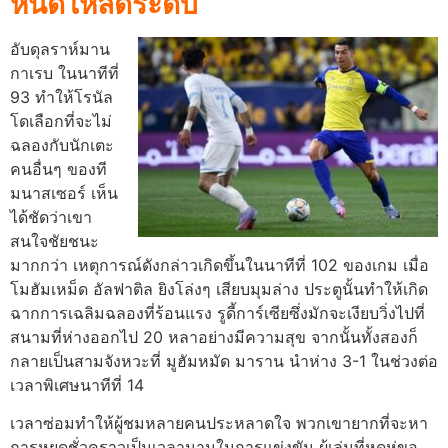
หนดให้ลดระดับ
อับดุลราห์มาน
กาเรบ ในนาทีที่
93 ทำให้โรนัล
โดเลือกที่จะไม่
ฉลองกับนักเตะ
คนอื่นๆ ของที
มนาสเซอร์ เห็น
ได้ชัดว่าเขา
สนใจชัยชนะ
มากกว่า เหตุการณ์ดังกล่าวเกิดขึ้นในนาทีที่ 102 ของเกม เมื่อ
โมฮัมเหม็ด อัลฟาติล ยิงโล่งๆ เสียบมุมล่าง
ประตูนั้นทําให้เกิด
ฉากการเฉลิมฉลองที่ร้อนแรง รูดี้การ์เซียซึ่งมักจะเงียบวิ่งไปที่
สนามที่ห่างออกไป 20 หลาอย่างมีความสุข จากนั้นทั้งสองก็
กลายเป็นสามจังหวะที่ มูฮัมหมัด มาราน นำห่าง 3-1 ในช่วงต่อ
เวลาพิเศษนาทีที่ 14
เวลาซ่อมทําให้ผู้ชมหลายคนประหลาดใจ พวกเขายากที่จะหา
การหยุดชั่วคราวเป็นเวลานานในการแข่งขัน ผู้เล่นที่หดหู่ขอ