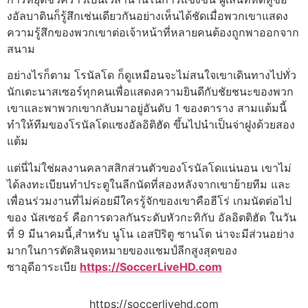
งอัลบาตินก็รู้สึกเช่นเดียวกันอย่างเห็นได้ชัดเมื่อพวกเขาแสดง
ความรู้สึกของพวกเขาต่อเจ้าหน้าที่หลายคนต้องถูกพาออกจาก
สนาม
อย่างไรก็ตาม โรนัลโด ก็ดูเหมือนจะไม่สนใจเขาเดินทางไปทั่ว
นักเตะนาสเซอร์ทุกคนเพื่อแสดงความยินดีกับชัยชนะของพวก
เขาและพาพวกเขากลับมาอยู่อันดับ 1 ของตาราง สามแต้มนี้
ทำให้ทีมของโรนัลโดแซงอัลอิติฮัด ขึ้นไปนำเป็นจ่าฝูงด้วยสอง
แต้ม
แต่นี่ไม่ใช่ผลงานคลาสสิกส่วนตัวของโรนัลโดแน่นอน เขาไม่
ได้ลงทะเบียนทําประตูในลีกนัดที่สองหลังจากเขาย้ายทีม และ
เพื่อนร่วมงานที่ไม่ค่อยมีใครรู้จักของเขาคือฮีโร่
เกมนัดต่อไป
ของ นัสเซอร์ คือการดวลกันระดับหัวกะทิกับ อัลอิตติฮัด ในวัน
ที่ 9 มีนาคมนี้,สำหรับ นูโน เอสปิริตู ซานโต น่าจะมีส่วนอย่าง
มากในการตัดสินจุดหมายของแชมป์ลีกสูงสุดของ
ซาอุดีอาระเบีย
https://SoccerLiveHD.com
https://soccerlivehd.com