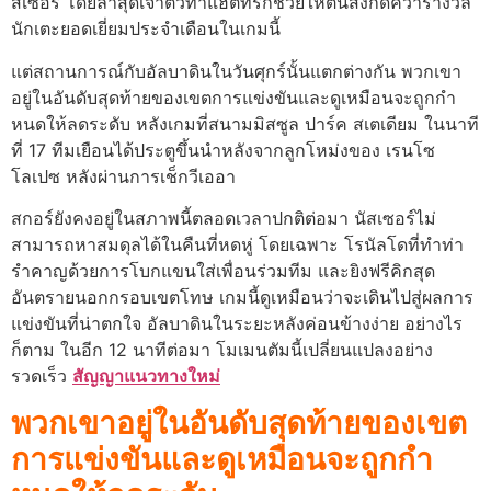
สเซอร์ โดยล่าสุดเจ้าตัวทำแฮตทริกช่วยให้ต้นสังกัดคว้ารางวัล
นักเตะยอดเยี่ยมประจำเดือนในเกมนี้
แต่สถานการณ์กับอัลบาดินในวันศุกร์นั้นแตกต่างกัน พวกเขา
อยู่ในอันดับสุดท้ายของเขตการแข่งขันและดูเหมือนจะถูกกํา
หนดให้ลดระดับ หลังเกมที่สนามมิสซูล ปาร์ค สเตเดียม ในนาที
ที่ 17 ทีมเยือนได้ประตูขึ้นนำหลังจากลูกโหม่งของ เรนโซ
โลเปซ หลังผ่านการเช็กวีเออา
สกอร์ยังคงอยู่ในสภาพนี้ตลอดเวลาปกติต่อมา นัสเซอร์ไม่
สามารถหาสมดุลได้ในคืนที่หดหู่ โดยเฉพาะ โรนัลโดที่ทำท่า
รำคาญด้วยการโบกแขนใส่เพื่อนร่วมทีม และยิงฟรีคิกสุด
อันตรายนอกกรอบเขตโทษ
เกมนี้ดูเหมือนว่าจะเดินไปสู่ผลการ
แข่งขันที่น่าตกใจ อัลบาดินในระยะหลังค่อนข้างง่าย อย่างไร
ก็ตาม ในอีก 12 นาทีต่อมา โมเมนตัมนี้เปลี่ยนแปลงอย่าง
รวดเร็ว
สัญญาแนวทางใหม่
พวกเขาอยู่ในอันดับสุดท้ายของเขต
การแข่งขันและดูเหมือนจะถูกกํา