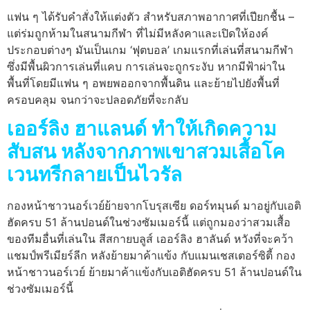
แฟน ๆ ได้รับคําสั่งให้แต่งตัว สําหรับสภาพอากาศที่เปียกชื้น –
แต่ร่มถูกห้ามในสนามกีฬา ที่ไม่มีหลังคาและเปิดให้องค์
ประกอบต่างๆ มันเป็นเกม ‘ฟุตบอล’ เกมแรกที่เล่นที่สนามกีฬา
ซึ่งมีพื้นผิวการเล่นที่แคบ การเล่นจะถูกระงับ หากมีฟ้าผ่าใน
พื้นที่โดยมีแฟน ๆ อพยพออกจากพื้นดิน และย้ายไปยังพื้นที่
ครอบคลุม จนกว่าจะปลอดภัยที่จะกลับ
เออร์ลิง ฮาแลนด์ ทําให้เกิดความ
สับสน หลังจากภาพเขาสวมเสื้อโค
เวนทรีกลายเป็นไวรัล
กองหน้าชาวนอร์เวย์ย้ายจากโบรุสเซีย ดอร์ทมุนด์ มาอยู่กับเอติ
ฮัดครบ 51 ล้านปอนด์ในช่วงซัมเมอร์นี้ แต่ถูกมองว่าสวมเสื้อ
ของทีมอื่นที่เล่นใน สีสกายบลูส์ เออร์ลิง ฮาลันด์ หวังที่จะคว้า
แชมป์พรีเมียร์ลีก หลังย้ายมาค้าแข้ง กับแมนเชสเตอร์ซิตี้ กอง
หน้าชาวนอร์เวย์ ย้ายมาค้าแข้งกับเอติฮัดครบ 51 ล้านปอนด์ใน
ช่วงซัมเมอร์นี้