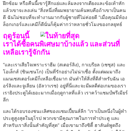
ฝึกซ้อม หรือคืนนี้เขารู้สึกแย่และล้มลงจากเตียงและข้อเท้าหัก
แล้วเขาจะลงเล่น “สิ่งหนึ่งที่ผมพยายามค้นพบคือถ้าเขาเป็นคน
ดี ฉันไม่ชอบที่จะทํางานมากกับผู้ชายที่ไม่ค่อยดี “เมื่อคุณมีห้อง
ล็อกเกอร์และเคมีก็ดีนั่นก็คุ้มค่ากว่าหลายชั่วโมงของกลยุทธ์
ฤดูร้อนนี้
เราได้ซื้อคนพิเศษมาบ้างแล้ว และส่วนที่
เหลือเรารู้จักกัน
“และเราเสียใจเพราะราฮีม (สเตอร์ลิง), กาเบรียล (เชซุส) และ
โอเล็กส์ (ซินเชนโก) เป็นที่รักอย่างไม่น่าเชื่อ ตั้งแต่ผมมาถึง
แมนเชสเตอร์เคมีก็เหลือเชื่อมาก มันทําให้สิ่งที่ดีสําหรับฉัน เอ
อร์ลิงและจูเลียน (อัลวาเรซ) อยู่ที่นี่และจะมีผลดีต่อเกมของเรา
เรายิงประตูได้เยอะมากเมื่อฤดูกาลที่แล้ว เราคว้าแชมป์พรีเมียร์
ลีก
และได้รอบรองชนะเลิศของแชมเปี้ยนส์ลีก “เราเป็นหนึ่งในผู้ทํา
ประตูสูงสุดในยุโรป พวกเขามีคุณภาพในการทําประตู และ
สําหรับเราสิ่งนั้นสําคัญที่สุด” เมื่อเขามาถึงซิตี้ ฮาลันด์พูดถึง