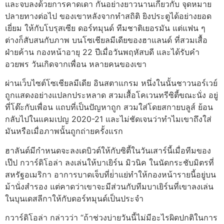
และจบลงด้วยการคาดเดา กันอย่างยาวนานเกี่ยวกับ จุดหมาย
ปลายทางต่อไป ของเขาหลังจากทําสถิติ ยิงประตูได้อย่างยอด
เยี่ยม ให้กับโบรุสเซีย ดอร์ทมุนด์ ทีมชาติเยอรมัน แต่แฟน ๆ
ต่างก็สับสนกับภาพ บนโซเชียลมีเดียของฮาแลนด์ ที่สวมเสื้อ
ฝ่ายค้าน กองหน้าอายุ 22 ปีเมื่อวันพฤหัสบดี และได้รับคํา
อวยพร วันเกิดจากเพื่อน หลายคนของเขา
ผ่านเว็บไซต์โซเชียลมีเดีย อินสตาแกรม หนึ่งในนั้นชาวนอร์เวย์
ถูกแสดงอย่างแปลกประหลาด สวมเสื้อโคเวนทรีซิตี้ขณะนั่ง อยู่
ที่โต๊ะกับเพื่อน แถบที่เป็นปัญหาถูก สวมใส่โดยสกายบลูส์ ย้อน
กลับไปในแคมเปญ 2020-21 และไม่ชัดเจนว่าทําไมเขาถึงใส่
มันหรือเมื่อภาพนั้นถูกถ่ายครั้งแรก
ฮาลันด์มีกําหนดจะลงเดบิวต์ให้กับซิตี้ในวันเสาร์นี้เมื่อทีมของ
เป๊ป กวาร์ดิโอล่า ลงเล่นให้บาเยิร์น มิวนิค ในนัดกระชับมิตรที่
สหรัฐอเมริกา อาการบาดเจ็บที่ย่ําแย่ทําให้กองหน้ารายนี้อยู่บน
ม้านั่งสํารอง แต่คาดว่าเขาจะมีส่วนกับทีมบาเยิร์นที่เขาลงเล่น
ในบุนเดสลีกาให้กับดอร์ทมุนด์เป็นประจํา
กวาร์ดิโอล่า กล่าวว่า “ถ้าช่วงบ่ายวันนี้ไม่มีอะไรผิดปกติในการ