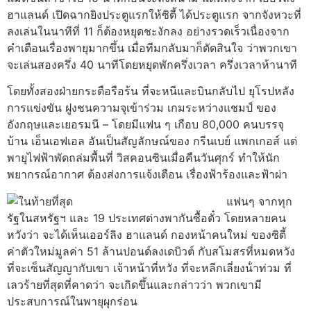
ฮาแลนด์ เปิดฉากยิงประตูแรกให้ซิตี้ ได้ประตูแรก จากจังหวะที่
ลงเล่นในนาทีที่ 11 ก็ต้องหยุดชะงักลง อย่างรวดเร็วเนื่องจาก
คําเตือนเรื่องพายุมากขึ้น เมื่อทีมกลับมาก็ตัดสินใจ ว่าพวกเขา
จะเล่นสองครึ่ง 40 นาทีโดยหยุดพักครึ่งเวลา ครึ่งเวลาห้านาที
โดยทั้งสองฝ่ายกระตือรือร้น ที่จะหนีและบินกลับไป ยุโรปหลัง
การแข่งขัน ฝูงชนความจุเข้าร่วม เกมระหว่างแชมป์ ของ
อังกฤษและเยอรมนี – โดยมีแฟน ๆ เกือบ 80,000 คนบรรจุ
บ้าน เอ็นเอฟเอล อันเป็นสัญลักษณ์ของ กรีนเบย์ แพกเกอส์ แต่
พายุไฟฟ้าพัดถล่มพื้นที่ วิสคอนซินเมื่อคืนวันศุกร์ ทําให้นัก
พยากรณ์อากาศ ต้องส่งการแจ้งเตือน เรื่องฟ้าร้องและฟ้าผ่า
แฟนๆ จากทุก
รัฐในสหรัฐฯ และ 19 ประเทศต่างพากันซื้อตั๋ว โดยหลายคน
หวังว่า จะได้เห็นเออร์ลิง ฮาแลนด์ กองหน้าคนใหม่ ของซิตี้
ค่าตัวใหม่มูลค่า 51 ล้านปอนด์ลงเดบิวต์ กับสโมสรที่หมดหวัง
ที่จะเซ็นสัญญากับเขา เจ้าหน้าที่หวัง ที่จะหลีกเลี่ยงน้ําท่วม ที่
เลวร้ายที่สุดที่คาดว่า จะเกิดขึ้นและกล่าวว่า พวกเขามี
ประสบการณ์ในพายุผุกร่อน