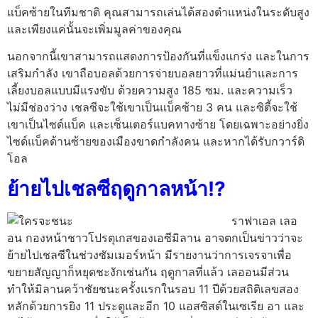
แบ็คซ้ายในทีมชาติ คุณสามารถเล่นได้สองตำแหน่งในระดับสูง
และเพียงแค่นั้นจะเพิ่มมูลค่าของคุณ
นอกจากนี้เขาสามารถแสดงการป้องกันที่แข็งแกร่ง และในการ
เสริมกำลัง เขาถือบอลด้วยการจ่ายบอลยาวที่แม่นยำและการ
เลี้ยงบอลแบบมีแรงขับ ด้วยความสูง 185 ซม. และความเร็ว
ไม่มีช่องว่าง เชลซีจะใช้เขาเป็นแบ็คซ้าย 3 คน และซิตี้จะใช้
เขาเป็นไซด์แบ็ค และเซ็นเตอร์แบคทางซ้าย โดยเฉพาะอย่างยิ่ง
ไซด์แบ็คด้านซ้ายของเมืองขาดกำลังคน และหากได้รับกวาร์ดิ
โอล
ย้ายไปเชลซีฤดูกาลหน้า!?
ราฟาเอล เลอ
อน กองหน้าชาวโปรตุเกสของเอซีมิลาน อาจตกเป็นข่าวว่าจะ
ย้ายไปเชลซีในช่วงซัมเมอร์หน้า มีรายงานว่าการเจรจาเพื่อ
ขยายสัญญาก็หยุดชะงักเช่นกัน ฤดูกาลที่แล้ว เลออนมีส่วน
ทำให้มิลานคว้าชัยชนะครั้งแรกในรอบ 11 ปีด้วยสถิติเลขสอง
หลักด้วยการยิง 11 ประตูและอีก 10 แอสซิสต์ในเซเรีย อา และ