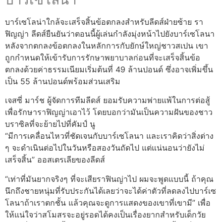
บาร์เซโลน่าใกล้จะเสร็จสิ้นข้อตกลงสำหรับลีดส์ฝ่ายซ้าย รา
ฟิญญ่า ลีดส์ยืนยันว่าตอนนี้ผู้เล่นกำลังมุ่งหน้าไปยังบาร์เซโลนา
หลังจากตกลงข้อตกลงในหลักการกับยักษ์ใหญ่ชาวสเปน เขา
ถูกกำหนดให้เข้ารับการรักษาพยาบาลก่อนที่จะเสร็จสิ้นข้อ
ตกลงด้วยค่าธรรมเนียมเริ่มต้นที่ 49 ล้านปอนด์ ซึ่งอาจเพิ่มขึ้น
เป็น 55 ล้านปอนด์พร้อมส่วนเสริม
เจสซี่ มาร์ช ผู้จัดการทีมลีดส์ ยอมรับความพ่ายแพ้ในการต่อสู้
เพื่อรักษาราฟิญญ่าเอาไว้ โดยบอกว่ามันเป็นความฝันของชาว
บราซิลที่จะย้ายไปที่คัมป์ นู
“มีการเคลื่อนไหวที่ชัดเจนกับบาร์เซโลนา และเราคิดว่าสิ่งต่าง
ๆ จะดำเนินต่อไปในวันหรือสองวันถัดไป แต่แน่นอนว่ายังไม่
เสร็จสิ้น” ออสเตรเลียของลีดส์
“เท่าที่มันยากจริงๆ ที่จะเสียราฟินญ่าไป ผมจะพูดแบบนี้ ถ้าคุณ
นึกถึงชายหนุ่มที่รับประกันได้เลยว่าจะได้ค่าตัวที่ลดลงไปบาร์เซ
โลนาถ้าเราตกชั้น แล้วคุณจะดูการแสดงของเขาที่เขามี” เพื่อ
ให้แน่ใจว่าสโมสรจะอยู่รอดได้คงเป็นเรื่องยากสำหรับเด็กวัย