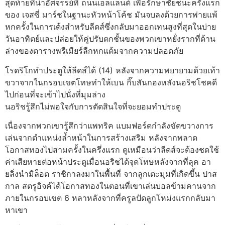
สุดท้ายที่น่าอัศจรรย์ที่ ถนนเอลแลนด์ เพื่อรักษาชัยชนะครั้งแรก
ของ เจสซี่ มาร์ชในฐานะหัวหน้าโค้ช มันจบลงด้วยการพ่ายแพ้
หกครั้งในการเด้งสำหรับลีดส์ซึ่งกลับมาออกเทนสูงที่สุดในบ่าย
วันอาทิตย์และปล่อยให้คู่ปรับตกชั้นของพวกเขาหยั่งรากที่ด้าน
ล่างของตารางพรีเมียร์ลีกหกแต้มจากความปลอดภัย
โรดริโกทำประตูให้ลีดส์ได้ (14) หลังจากความพยายามด้วยเท้า
ขวาจากในกรอบเขตโทษทำให้เบน กิ๊บสันกองหลังนอริชโชคดี
ไปก่อนที่จะเข้าไปนั่งที่มุมล่าง
นอริชรู้สึกไม่พอใจกับการตัดสินใจที่จะยอมทำประตู
เนื่องจากพวกเขารู้สึกว่าแพทริค แบมฟอร์ดกำลังขัดขวางการ
เล่นจากตำแหน่งล้ำหน้าในการสร้างเสริม หลังจากพลาด
โอกาสทองไปสามครั้งในครึ่งแรก ดูเหมือนว่าลีดส์จะต้องชดใช้
ค่าเสียหายต่อหน้าประตูเมื่อนอริชได้จุดโทษหลังจากที่ลุค อา
ยลิ่งนำมิล็อต ราชิกาลงมาในพื้นที่ จากลูกเตะมุมที่เกิดขึ้น ปาส
กาล สตรูอิจค์ได้โอกาสทองในตอนที่เขาเล่นบอลข้ามคานจาก
ภายในกรอบเขต 6 หลาหลังจากที่ครูลปัดลูกโหม่งแรกกลับมา
หาเขา