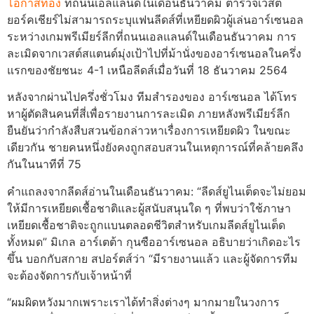
โอกาสทอง
ที่ถนนเอลแลนด์ในเดือนธันวาคม ตำรวจเวสต์
ยอร์คเชียร์ไม่สามารถระบุแฟนลีดส์ที่เหยียดผิวผู้เล่นอาร์เซนอล
ระหว่างเกมพรีเมียร์ลีกที่ถนนเอลแลนด์ในเดือนธันวาคม การ
ละเมิดจากเวสต์สแตนด์มุ่งเป้าไปที่ม้านั่งของอาร์เซนอลในครึ่ง
แรกของชัยชนะ 4-1 เหนือลีดส์เมื่อวันที่ 18 ธันวาคม 2564
หลังจากผ่านไปครึ่งชั่วโมง ทีมสำรองของ อาร์เซนอล ได้โทร
หาผู้ตัดสินคนที่สี่เพื่อรายงานการละเมิด ภายหลังพรีเมียร์ลีก
ยืนยันว่ากำลังสืบสวนข้อกล่าวหาเรื่องการเหยียดผิว ในขณะ
เดียวกัน ชายคนหนึ่งยังคงถูกสอบสวนในเหตุการณ์ที่คล้ายคลึง
กันในนาทีที่ 75
คำแถลงจากลีดส์อ่านในเดือนธันวาคม: “ลีดส์ยูไนเต็ดจะไม่ยอม
ให้มีการเหยียดเชื้อชาติและผู้สนับสนุนใด ๆ ที่พบว่าใช้ภาษา
เหยียดเชื้อชาติจะถูกแบนตลอดชีวิตสำหรับเกมลีดส์ยูไนเต็ด
ทั้งหมด” มิเกล อาร์เตต้า กุนซืออาร์เซนอล อธิบายว่าเกิดอะไร
ขึ้น บอกกับสกาย สปอร์ตส์ว่า “มีรายงานแล้ว และผู้จัดการทีม
จะต้องจัดการกับเจ้าหน้าที่
“ผมผิดหวังมากเพราะเราได้ทำสิ่งต่างๆ มากมายในวงการ