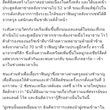
ลีดส์ยังคงสร้างโอกาสอย่างต่อเนื่องในครึ่งหลัง และได้บอลเข้า
ประตูหลังตาข่ายหลังจากผ่านไป 52 นาที ขณะที่เจมส์พุ่งไปใน
การเด้งกลับจากการยิงระยะใกล้ของราฟินญ่าหลังจากเซฟได้ดี
จากครูล แต่นักเตะทีมชาติเวลส์ล้ำหน้า
ระดับความวิตกกังวลเริ่มเพิ่มขึ้นที่ถนนเอลแลนด์ในขณะที่เกม
ดำเนินไป และดูเหมือนว่าพวกเขาจะต้องจ่ายเมื่อโจนาธาน โรว์
ตัวสำรองของนอริชเข้าตีบาร์ด้วยความพยายามด้วยเท้าซ้าย
หลังจากผ่านไป 70 นาที ราฟินญ่าตีคานประตูอีกครั้ง คราวนี้
มาจากฟรีคิก ซึ่งเห็นความตึงเครียดเพิ่มขึ้นในหมู่กองเชียร์ลีดส์
แต่พวกเขารวมตัวกันและพบทางกลับ ขณะที่เกลฮาร์ด – เข้า
มาในช่วงทดเวลาเจ็บ
ชนะส่วนหัวเพื่อเลี้ยงราฟินญ่าซึ่งหาทางผ่านครูลอย่างชำนาญ
เพื่อคืนบอลให้ตัวแทนและทำให้ลีดส์ชนะครั้งแรกตั้งแต่วันที่ 3
มกราคม -2 ชัยชนะเหนือเวสต์แฮม เจสซี่ มาร์ช นายใหญ่ของ
ลีดส์กล่าวว่า “ฉันได้ยินมามากมายเกี่ยวกับความมหัศจรรย์ของ
เอลแลนด์ โร้ด และฉันคิดว่าเรารู้สึกอย่างนั้นในวันนี้
“ฝูงชนนั้นยอดเยี่ยมมาก ฉันคิดว่าการแสดงนำฝูงชนเข้ามาใน