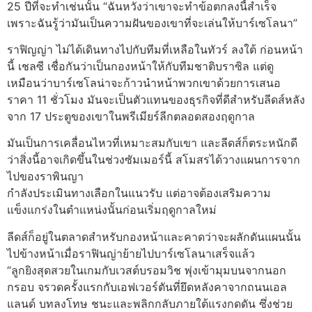
25 ปีที่จะทำเช่นนั้น “ฉันหวังว่าเขาจะทำข้อตกลงนี้สำเร็จ
เพราะฉันรู้ว่ามันเป็นความฝันของเขาที่จะเล่นให้บาร์เซโลนา”
ราฟิญญ่า ไม่ได้เดินทางไปกับทีมที่เหลือในทัวร์ ลงใต้ ก่อนหน้า
นี้ เชลซี เชื่อกันว่าเป็นกองหน้าให้กับทีมชาติบราซิล แต่ดู
เหมือนว่าบาร์เซโลน่าจะก้าวนำหน้าพวกเขาด้วยการเสนอ
ราคา 11 ชั่วโมง มันจะเป็นตัวแทนของธุรกิจที่ดีสำหรับลีดส์หลัง
จาก 17 ประตูของเขาในพรีเมียร์ลีกตลอดสองฤดูกาล
มันเป็นการเคลื่อนไหวที่เหมาะสมกับเขา และลีดส์ก็ตระหนักดี
ว่าสิ่งนี้อาจเกิดขึ้นในช่วงซัมเมอร์นี้ สโมสรได้วางแผนการจาก
ไปของราพินญา
กำลังประเมินทางเลือกในแนวรับ แต่อาจต้องเสริมความ
แข็งแกร่งในตำแหน่งนั้นก่อนเริ่มฤดูกาลใหม่
ลีดส์ก็อยู่ในตลาดสำหรับกองหน้าและคาดว่าจะผลักดันแผนนั้น
ไปข้างหน้าเมื่อราฟินญ่าย้ายไปบาร์เซโลนาเสร็จแล้ว
“ลูกยิงสุดสวยในเกมกับเวสต์บรอมวิช พุ่งเข้ามุมบนจากนอก
กรอบ จรวดครั้งแรกกับเอฟเวอร์ตันที่ยึดหลังคาจากถนนเอล
แลนด์ บทลงโทษ ชนะและพลิกกลับภายใต้แรงกดดัน ซึ่งช่วย