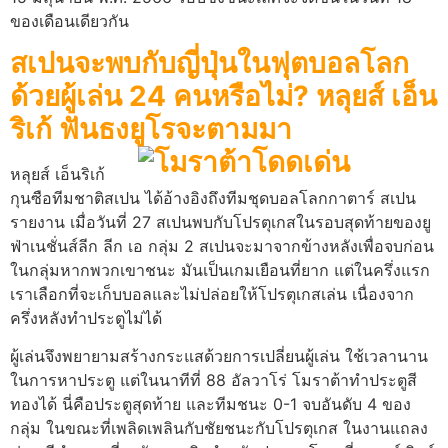
ของเดือนเดียวกัน
สเปนจะพบกับญี่ปุ่นในฟุตบอลโลก
ด้วยผู้เล่น 24 คนหรือไม่? หลุยส์ เอ็น
ริเก้ ฟันธงยูโรจะตามมา
หลุยส์ เอ็นริเก้
กุนซือทีมชาติสเปน ได้อ้างอิงถึงทีมชุดบอลโลกกาตาร์ สเปน
รายงาน เมื่อวันที่ 27 สเปนพบกับโปรตุเกสในรอบสุดท้ายของยู
ฟ่าเนชั่นส์ลีก ลีก เอ กลุ่ม 2 สเปนจะมาจากข้างหลังเพื่อจบก่อน
ในกลุ่มหากพวกเขาชนะ มันเป็นเกมเยือนที่ยาก แต่ในครึ่งแรก
เราเลือกที่จะเก็บบอลและไม่ปล่อยให้โปรตุเกสเล่น เนื่องจาก
ครึ่งหลังทำประตูไม่ได้
ผู้เล่นจึงพยายามสร้างกระแสด้วยการเปลี่ยนผู้เล่น ใช้เวลานาน
ในการหาประตู แต่ในนาทีที่ 88 อัลวาโร่ โมราต้าทำประตูสี
ทองได้ นี่คือประตูสุดท้าย และทีมชนะ 0-1 จบอันดับ 4 ของ
กลุ่ม ในขณะที่เพลิดเพลินกับชัยชนะกับโปรตุเกส ในงานแถลง