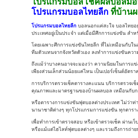
โปรแกรมบอล เช็คผลบอลมือถ
โปรแกรมบอลไทยลีก
ที่บ้า
โปรแกรมบอลไทยลีก
บอลนอกแค่สะใจ บอลไทยอยู่ใ
ประเทศอยู่เป็นประจำ แต่เมื่อมีศึกการแข่งขัน สำ
โดยเฉพาะศึกการแข่งขันไทยลีก ที่ไม่เหมือนกับในสม
ทีมตัวแทนจากจังหวัดตัวเอง ลงทำการแข่งขันความน
ถึงแม้ว่าบางคนอาจจะมองว่า ความนิยมในการแข่งข
เพียงส่วนเล็กส่วนน้อยแค่ไหน เป็นเปอร์เซ็นต์อัตร
การบริการตรวจเช็คตารางคะแนน บริการตรวจเช็ค
คุณภาพและมาตรฐานของบ้านผลบอล เหมือนกับกา
หรือตารางการแข่งขันฟุตบอลต่างประเทศ ไม่ว่าท่
นานาชาติต่างๆ ทุกโปรแกรมการแข่งขัน ทุกตา
เพื่อทำการเข้าตรวจสอบ หรือเข้าตรวจเช็ค ผ่าน
หรือแม้แต่ไฮไลท์ฟุตบอลต่างๆ และรวมถึงการถ่ายท