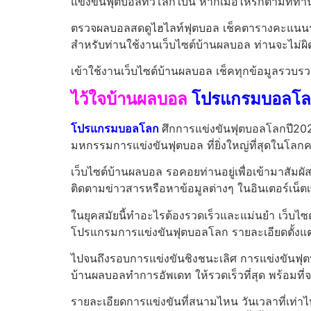
แข่งขันฟุตบอลทั่วโลกใบนี้ หากเมื่อไหร่ก็ตามที่ท
ตรวจผลบอลสดดูไฮไลท์ฟุตบอล เช็คตารางคะแนนฟุตบ
สำหรับท่านใช้งานเว็บไซต์บ้านผลบอล ท่านจะไม่ผิ
เข้าใช้งานเว็บไซต์บ้านผลบอล เช็คทุกข้อมูลรวบรวม
ไว้ใจบ้านผลบอล
โปรแกรมบอลโ
โปรแกรมบอลโลก
ศึกการแข่งขันฟุตบอลโลกปี2022
มหกรรมการแข่งขันฟุตบอล ที่ยิ่งใหญ่ที่สุดในโลกครั
เว็บไซต์บ้านผลบอล รอคอยท่านอยู่เพื่อเข้ามาสัมผ
ติดตามข่าวสารหรือหาข้อมูลต่างๆ ในอินเตอร์เน็
ในยุคสมัยนี้ทำอะไรต้องรวดเร็วและแม่นยำ เว็บไซ
โปรแกรมการแข่งขันฟุตบอลโลก รายละเอียดตั้งแต่ร
ไปจนถึงรอบการแข่งขันชิงชนะเลิศ การแข่งขันฟุตบ
บ้านผลบอลทำการอัพเดท ให้รวดเร็วที่สุด พร้อมที่จะ
รายละเอียดการแข่งขันที่สนามไหน วันเวลาที่เท่า