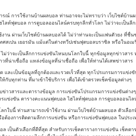
ารณ์ การใช้งานบ้านผลบอล ท่านอาจจะไม่ทราบว่า เว็บไซต์บ้าน
ดูไฮไลท์ฟุตบอล การดูบอลออนไลน์ครบทุกลีกทั่วโลก ไม่ว่าจะเป็น
งาน ผ่านเว็บไซต์บ้านผลบอลได้ ไม่ว่าท่านจะเป็นแฟนตัวยง ที่ชื
ทศสเปน เยอรมัน แม้แต่ในต่างทวีปเช่นฟุตบอลบราซิล หรือในอเมร
 ไม่ว่าจะเป็นลีกการแข่งขันไหนบนโลกใบนี้ ทุกข้อมูลทุกข่าวสาร
ี่น่าเชื่อถือ แหล่งข้อมูลที่น่าเชื่อถือ เพื่อให้ท่านได้เสพข่าวสาร
่สุด และเป็นข้อมูลที่ถูกต้องและรวดเร็วที่สุด ทุกโปรแกรมการแข่ง
บทุกท่าน ที่มาเข้าใช้บริการ เพื่อได้เข้าตรวทเช็คข้อมูลต่างๆ
ได้รับข่าวสารและตารางข้อมูล การแข่งขันโปรแกรมการแข่งขันต่างๆ
ารแข่งขัน ตารางคะแนนฟุตบอล ไฮไลท์ฟุตบอล การดูบอลออนไลน
ลกใบนี้ ท่านสามารถเข้าใช้งาน ผ่านเว็บไซต์บ้านผลบอล ตัวเลือก
รือต้องการติดตามลีกการแข่งขัน หรือการแข่งขันฟุตบอล ในประเ
บอล เป็นตัวเลือกที่ดีที่สุด สำหรับการเช็คตารางการแข่งขัน เช็ค