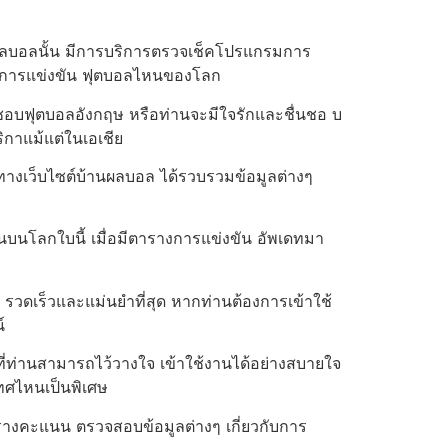
ผลบอลนั้น มีการบริการตรวจเช็คโปรแกรมการ
ลีกการแข่งขัน ฟุตบอลไหนของโลก
่นชอบฟุตบอลอังกฤษ หรือท่านจะมีใจรักและชื่นชอ บ
ิกาแม้แต่ในเอเชีย
 ทางเว็บไซต์บ้านผลบอล ได้รวบรวมข้อมูลต่างๆ
ขันบนโลกใบนี้ เมื่อมีตารางการแข่งขัน อัพเดทมา
 รวดเร็วและแม่นยำที่สุด หากท่านต้องการเข้าใช้
์
ที่ท่านสามารถไว้วางใจ เข้าใช้งานได้อย่างสบายใจ
ทศไหนเป็นพิเศษ
ตารางคะแนน ตรวจสอบข้อมูลต่างๆ เกี่ยวกับการ