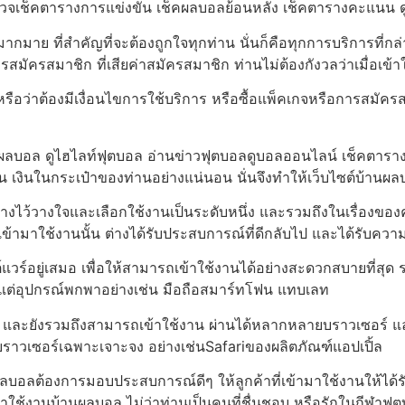
ารตรวจเช็คตารางการแข่งขัน เช็คผลบอลย้อนหลัง เช็คตารางคะแนน 
มาย ที่สำคัญที่จะต้องถูกใจทุกท่าน นั่นก็คือทุกการบริการที่กล่า
รสมัครสมาชิก ที่เสียค่าสมัครสมาชิก ท่านไม่ต้องกังวลว่าเมื่อเข้า
รือว่าต้องมีเงื่อนไขการใช้บริการ หรือซื้อแพ็คเกจหรือการสมัครสมา
็คผลบอล ดูไฮไลท์ฟุตบอล อ่านข่าวฟุตบอลดูบอลออนไลน์ เช็คตารา
วน เงินในกระเป๋าของท่านอย่างแน่นอน นั่นจึงทำให้เว็บไซต์บ้านผล
านนั้น ต่างไว้วางใจและเลือกใช้งานเป็นระดับหนึ่ง และรวมถึงในเร
่เข้ามาใช้งานนั้น ต่างได้รับประสบการณ์ที่ดีกลับไป และได้รับคว
แวร์อยู่เสมอ เพื่อให้สามารถเข้าใช้งานได้อย่างสะดวกสบายที่สุ
แม้แต่อุปกรณ์พกพาอย่างเช่น มือถือสมาร์ทโฟน แทบเลท
้ และยังรวมถึงสามารถเข้าใช้งาน ผ่านได้หลากหลายบราวเซอร์ แล
ราวเซอร์เฉพาะเจาะจง อย่างเช่นSafariของผลิตภัณฑ์แอปเปิ้ล
บอลต้องการมอบประสบการณ์ดีๆ ให้ลูกค้าที่เข้ามาใช้งานให้ได้ร
ข้าใช้งานบ้านผลบอล ไม่ว่าท่านเป็นคนที่ชื่นชอบ หรือรักในกีฬา