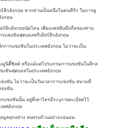
์ลีกอังกฤษ หากท่านเป็นหนึ่งในคนที่รัก ในการดู
อังกฤษ
์ลีกอังกฤษนัดไหน เพียงแค่หยิบมือถือของท่าน
แข่งขันฟุตบอลพรีเมียร์ลีกอังกฤษ
กลีกการแข่งขันในประเทศอังกฤษ ไม่ว่าจะเป็น
ูนิตี้ชิลด์ หรือแม้แต่โปรแกรมการแข่งขันในลีกล
แข่งขันฟุตบอลในประเทศอังกฤษ
งขัน ไม่ว่าจะเป็นวันเวลาการแข่งขัน สนามที่
แข่งขัน
งขันนั้น อยู่ที่เท่าไหร่มีระบุรายละเอียดไว้
ระเทศอังกฤษ
ีข้อมูลทุกอย่าง จบครบถ้วนอย่างแน่นอน