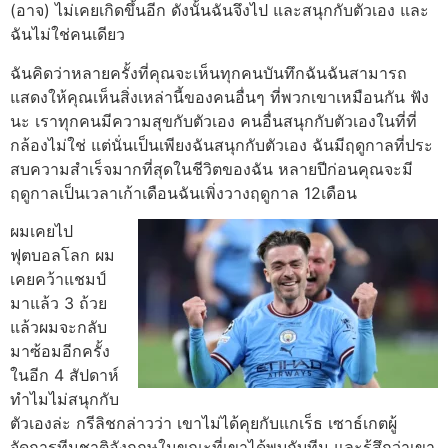
(อาจ) ไม่เคยเกิดขึ้นอีก
ดังนั้นฉันจึงไป และสนุกกับตัวเอง และ
ฉันไม่ใช่คนเดียว
ฉันคิดว่าหลายครั้งที่คุณจะเห็นทุกคนบันทึกฉันฉันสามารถ
แสดงให้คุณเห็นสิ่งเหล่านี้ของคนอื่นๆ ที่พวกเขาเหมือนกัน
ฟัง
นะ เราทุกคนมีความสุขกับตัวเอง คนอื่นสนุกกับตัวเองในที่ที่
กล้องไม่ใช่ แต่นั่นเป็นเพียงฉันสนุกกับตัวเอง ฉันมีฤดูกาลที่ประ
สบความสําเร็จมากที่สุดในชีวิตของฉัน
หลายปีก่อนคุณจะมี
ฤดูกาลเป็นเวลาเก้าเดือนฉันเพิ่งวางฤดูกาล 12เดือน
ผมเคยไป
ฟุตบอลโลก ผม
เคยคว้าแชมป์
มาแล้ว 3 ถ้วย
แล้วผมจะกลับ
มาซ้อมอีกครั้ง
ในอีก 4 สัปดาห์
ทําไมไม่สนุกกับ
ตัวเองล่ะ
กรีลิชกล่าวว่า เขาไม่ได้คุยกับแกเร็ธ เซาธ์เกตผู้
จัดการทีมชาติอังกฤษในขณะที่เขาได้พบกับทีม และรู้สึกว่าเขา