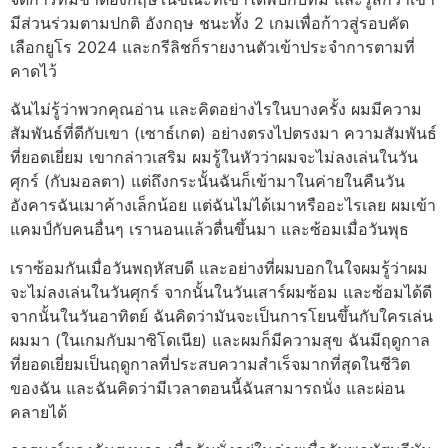
มีส่วนร่วมตามปกติ
อังกฤษ ชนะทั้ง 2 เกมเพื่อก้าวสู่รอบคัด
เลือกยูโร 2024 และกรีลิชก็รายงานตัวเข้าประจําการตามที่
คาดไว้
ฉันไม่รู้ว่าพวกคุณอ่าน และคิดอย่างไรในบางครั้ง ผมมีความ
สัมพันธ์ที่ดีกับเขา (เซาธ์เกต) อย่างตรงไปตรงมา ความสัมพันธ์
ที่ยอดเยี่ยม เขากล่าวเสริม
ผมรู้ในหัวว่าผมจะไม่ลงเล่นในวัน
ศุกร์ (กับมอลตา) แต่ถึงกระนั้นฉันก็เข้ามาในค่ายในคืนวัน
อังคารฉันเมาค้างเล็กน้อย แต่ฉันไม่ได้เมาหรืออะไรเลย
ผมเข้า
แคมป์กับคนอื่นๆ เรานอนแล้วตื่นขึ้นมา และซ้อมเมื่อวันพุธ
เราซ้อมกันเมื่อวันพฤหัสบดี และอย่างที่ผมบอกในใจผมรู้ว่าผม
จะไม่ลงเล่นในวันศุกร์
จากนั้นในวันเสาร์ผมซ้อม และซ้อมได้ดี
จากนั้นในวันอาทิตย์ ฉันคิดว่ามันจะเป็นการโยนขึ้นกับใครเล่น
ผมมา (ในเกมกับมาซิโดเนีย) และผมก็มีความสุข ฉันมีฤดูกาล
ที่ยอดเยี่ยมเป็นฤดูกาลที่ประสบความสําเร็จมากที่สุดในชีวิต
ของฉัน และฉันคิดว่ามีเวลาตอนนี้ฉันสามารถนั่ง และผ่อน
คลายได้