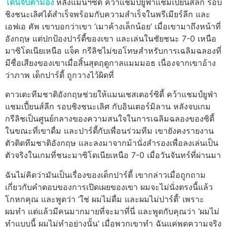
โดนจับตามอง
หลังแมนฯซิตี้ คว้าแชมป์ยูฟ่าแชมเปี้ยนส์ลีก รอบ
ชิงชนะเลิศได้สําเร็จพร้อมกับความสําเร็จในพรีเมียร์ลีก และ
เอฟเอ คัพ เขาบอกว่าเขา ‘เมาค้างเล็กน้อย’ เมื่อเขามาถึงหน้าที่
อังกฤษ แต่ปกป้องปาร์ตี้ของเขา และเล่นในชัยชนะ 7-0 เหนือ
มาซิโดเนียเหนือ
แจ็ค กรีลิชไม่ขอโทษสําหรับการเฉลิมฉลองที่
มีชื่อเสียงของเขาเมื่อสิ้นสุดฤดูกาลแมมมอธ เนื่องจากเขาอ้าง
ว่าภาพ เด็กปาร์ตี้ ถูกวางไว้ผิดที่
ดาวเตะทีมชาติอังกฤษช่วยให้แมนเชสเตอร์ซิตี้ คว้าแชมป์ยูฟ่า
แชมเปี้ยนส์ลีก รอบชิงชนะเลิศ กับอินเตอร์มิลาน
หลังจบเกม
กรีลิชเป็นศูนย์กลางของความสนใจในการเฉลิมฉลองของซิตี้
ในขณะที่เขาดื่ม และปาร์ตี้กับเพื่อนร่วมทีม
เขายังคงรายงาน
ตัวติดทีมชาติอังกฤษ และลงมาจากม้านั่งสํารองเพื่อลงเล่นเป็น
ตัวจริงในเกมที่ชนะมาซิโดเนียเหนือ 7-0 เมื่อวันจันทร์ที่ผ่านมา
ฉันไม่คิดว่ามันเป็นเรื่องของเด็กปาร์ตี้ เขากล่าวเมื่อถูกถาม
เกี่ยวกับคําตอบของการเปิดเผยของเขา
ผมจะไม่นั่งตรงนี้แล้ว
โกหกคุณ และพูดว่า ‘ใช่ ผมไม่ดื่ม และผมไม่ปาร์ตี้’ เพราะ
ผมทํา แต่แล้วมีคนมากมายที่จะมาที่นี่ และพูดกับคุณว่า ‘ผมไม่
ทําแบบนี้ ผมไม่ทําอย่างนั้น’ เมื่อพวกเขาทํา
ฉันแค่พูดความจริง