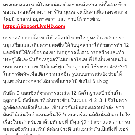
ตรงกลางและซาดิโอมาเน่และโมฮาเหม็ดซาลาห์ทั้งสองข้าง
ของเขาตอนนี้คาดว่า ดาร์วิน นูเนซ จะเป็นคนที่เล่นตรงกลาง
โดยมี ซาลาห์ อยู่ทางขวา และ กาปโก้ ทางซ้าย
https://SoccerLiveHD.com
การก่อตัวแบบนี้จะทําให้ คล็อปป์ นายใหญ่หงส์แดงสามารถ
หมุนเวียนและเติมความสดชื่นให้กับบุคลากรได้ด้วยการทํา 12
แอสซิสต์ให้กับชื่อของเขาในฤดูกาลนี้ สามารถสร้างและทํา
ประตูได้และนั่นคือเหตุผลที่ไม่แปลกใจเลยที่ได้เห็นเขาเล่นใน
บทบาทหมายเลข 10ลิเวอร์พูล ในฤดูกาลนี้ ใช้ระบบ 4-2-3-1
ในการจัดทัพเพื่อเติมความสดชื่น รูปแบบการเล่นยังช่วยให้
นูเนซเล่นตรงกลางได้มากขึ้นกาคโป้ ซัดไป 6 ประตู
กับอีก 9 แอสซิสต์จากการลงเล่น 12 นัดในฐานะปีกซ้ายใน
ฤดูกาลนี้ ดังนั้นเขาที่เล่นทางซ้ายในระบบ 4-2-3-1 จึงไม่ควร
ถูกตัดออกแล้วเห็นและ เข้าแถวกันเป็นสองแถวหน้าล่ะ ชาว
ดัตช์ได้เล่นในตําแหน่งนั้นให้กับเนเธอร์แลนด์ดังนั้นมันจะไม่ใช่
เรื่องใหม่สําหรับเขาด้วยทักษะที่ มีคุณรู้สึกว่าเขาและ สามารถ
ชมเชยซึ่งกันและกันได้ค่อนข้างดี แน่นอนว่ามันเป็นสิ่งที่ เจอร์