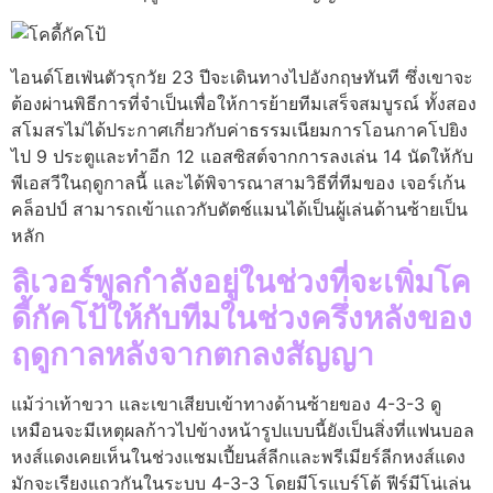
ไอนด์โฮเฟ่นตัวรุกวัย 23 ปีจะเดินทางไปอังกฤษทันที ซึ่งเขาจะ
ต้องผ่านพิธีการที่จําเป็นเพื่อให้การย้ายทีมเสร็จสมบูรณ์ ทั้งสอง
สโมสรไม่ได้ประกาศเกี่ยวกับค่าธรรมเนียมการโอนกาคโปยิง
ไป 9 ประตูและทําอีก 12 แอสซิสต์จากการลงเล่น 14 นัดให้กับ
พีเอสวีในฤดูกาลนี้ และได้พิจารณาสามวิธีที่ทีมของ เจอร์เก้น
คล็อปป์ สามารถเข้าแถวกับดัตช์แมนได้เป็นผู้เล่นด้านซ้ายเป็น
หลัก
ลิเวอร์พูลกําลังอยู่ในช่วงที่จะเพิ่มโค
ดี้กัคโป้ให้กับทีมในช่วงครึ่งหลังของ
ฤดูกาลหลังจากตกลงสัญญา
แม้ว่าเท้าขวา และเขาเสียบเข้าทางด้านซ้ายของ 4-3-3 ดู
เหมือนจะมีเหตุผลก้าวไปข้างหน้ารูปแบบนี้ยังเป็นสิ่งที่แฟนบอล
หงส์แดงเคยเห็นในช่วงแชมเปี้ยนส์ลีกและพรีเมียร์ลีกหงส์แดง
มักจะเรียงแถวกันในระบบ 4-3-3 โดยมีโรแบร์โต้ ฟีร์มีโน่เล่น