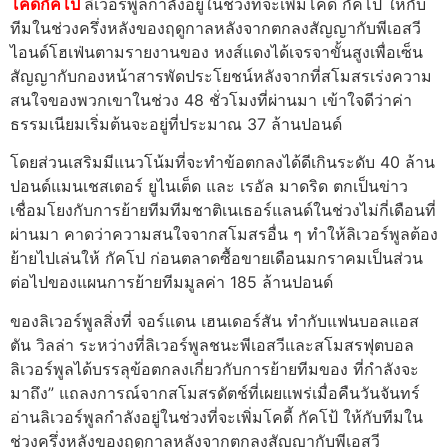
โคดี้กัคโป้
ลิเวอร์พูลกําลังอยู่ในช่วงที่จะเพิ่มโคดี้ กัคโป้ ให้กับ
ทีมในช่วงครึ่งหลังของฤดูกาลหลังจากตกลงสัญญากับพีเอสวี
ไอนด์โฮเฟ่นตามรายงานของ หงส์แดงได้เจรจาขั้นสูงเพื่อเซ็น
สัญญากับกองหน้าสารพัดประโยชน์หลังจากที่สโมสรเร่งความ
สนใจของพวกเขาในช่วง 48 ชั่วโมงที่ผ่านมา เข้าใจดีว่าค่า
ธรรมเนียมเริ่มต้นจะอยู่ที่ประมาณ 37 ล้านปอนด์
โดยส่วนเสริมมีแนวโน้มที่จะทําข้อตกลงได้ดีเกินระดับ 40 ล้าน
ปอนด์แมนเชสเตอร์ ยูไนเต็ด และ เรอัล มาดริด ตกเป็นข่าว
เชื่อมโยงกับการย้ายทีมทีมชาติเนเธอร์แลนด์ในช่วงไม่กี่เดือนที่
ผ่านมา คาดว่าความสนใจจากสโมสรอื่น ๆ ทําให้ลิเวอร์พูลต้อง
ย้ายไปเล่นให้ กัคโป ก่อนตลาดซื้อขายเดือนมกราคมเป็นส่วน
ต่อไปของแผนการย้ายทีมมูลค่า 185 ล้านปอนด์
ของลิเวอร์พูลสิ่งที่ จอร์แดน เฮนเดอร์สัน ทํากับแฟนบอลแอส
ตัน วิลล่า ระหว่างที่ลิเวอร์พูลชนะพีเอสวีและสโมสรฟุตบอล
ลิเวอร์พูลได้บรรลุข้อตกลงเกี่ยวกับการย้ายทีมของ ที่กําลังจะ
มาถึง” แถลงการณ์จากสโมสรดัตช์ที่เผยแพร่เมื่อคืนวันจันทร์
อ่านลิเวอร์พูลกําลังอยู่ในช่วงที่จะเพิ่มโคดี้ กัคโป้ ให้กับทีมใน
ช่วงครึ่งหลังของฤดูกาลหลังจากตกลงสัญญากับพีเอสวี