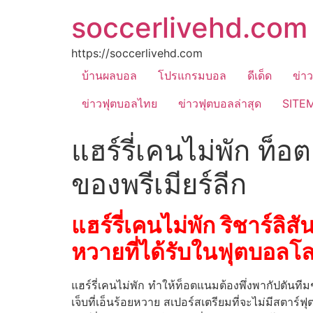
soccerlivehd.com
https://soccerlivehd.com
บ้านผลบอล
โปรแกรมบอล
ดีเด็ด
ข่า
ข่าวฟุตบอลไทย
ข่าวฟุตบอลล่าสุด
SITE
แฮร์รี่เคนไม่พัก ท็
ของพรีเมียร์ลีก
แฮร์รี่เคนไม่พัก ริชาร์ลิ
หวายที่ได้รับในฟุตบอลโ
แฮร์รี่เคนไม่พัก ทำให้ท็อตแนมต้องพึ่งพากัปตัน
เจ็บที่เอ็นร้อยหวาย สเปอร์สเตรียมที่จะไม่มีสตาร์