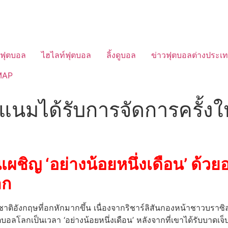
วฟุตบอล
ไฮไลท์ฟุตบอล
ลิ้งดูบอล
ข่าวฟุตบอลต่างประเ
MAP
อตแนมได้รับการจัดการครั้
สันเผชิญ ‘อย่างน้อยหนึ่งเดือน’ ด้
ลก
ทีมชาติอังกฤษที่อกหักมากขึ้น เนื่องจากริชาร์ลิสันกองหน้าชาวบ
ฟุตบอลโลกเป็นเวลา ‘อย่างน้อยหนึ่งเดือน’ หลังจากที่เขาได้รับบาด