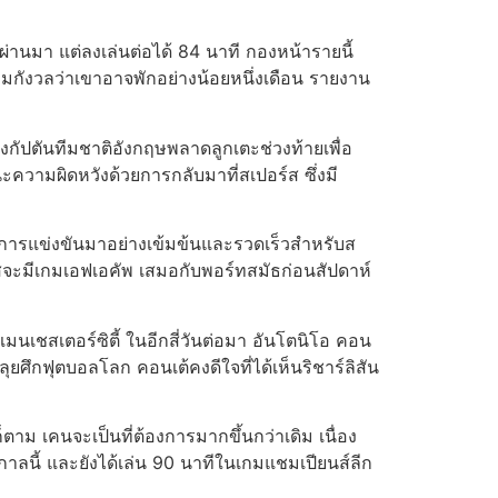
่ผ่านมา แต่ลงเล่นต่อได้ 84 นาที กองหน้ารายนี้
ังวลว่าเขาอาจพักอย่างน้อยหนึ่งเดือน รายงาน
งกัปตันทีมชาติอังกฤษพลาดลูกเตะช่วงท้ายเพื่อ
ะความผิดหวังด้วยการกลับมาที่สเปอร์ส ซึ่งมี
รมการแข่งขันมาอย่างเข้มข้นและรวดเร็วสำหรับส
สจะมีเกมเอฟเอคัพ เสมอกับพอร์ทสมัธก่อนสัปดาห์
มนเชสเตอร์ซิตี้ ในอีกสี่วันต่อมา อันโตนิโอ คอน
มลุยศึกฟุตบอลโลก คอนเต้คงดีใจที่ได้เห็นริชาร์ลิสัน
ตาม เคนจะเป็นที่ต้องการมากขึ้นกว่าเดิม เนื่อง
ลนี้ และยังได้เล่น 90 นาทีในเกมแชมเปียนส์ลีก