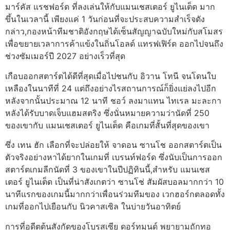
มาร์คัส แรชฟอร์ด ที่ลงเล่นให้กับแมนเชสเตอร์ ยูไนเต็ด มาก
ขึ้นในเวลานี้
เพียงแค่ 1 วันก่อนที่จะประสบความสำเร็จดัง
กล่าว,กองหน้าทีมชาติอังกฤษได้เซ็นสัญญาฉบับใหม่กับสโมสร
เพื่อขยายเวลาการค้าแข้งในถิ่นโอลด์ แทรฟเฟิร์ด ออกไปจนถึง
ช่วงซัมเมอร์ปี 2027 อย่างเร็วที่สุด
เกือบออกสตาร์ตได้ดีที่สุดเมื่อไปชนกับ อิวาน โทนี จนโดนใบ
เหลืองในนาทีที่ 24 แต่ถึงอย่างไรสถานการณ์ก็ยิ่งแย่ลงไปอีก
หลังจากนั้นประมาณ 12 นาที
ชอว์ ลงมาแทน ไทเรล มะละกา
หลังได้รับบาดเจ็บแฮมสตริง ซึ่งนั่นหมายความว่านัดที่ 250
ของเขากับ แมนเชสเตอร์ ยูไนเต็ด คือเกมที่สั้นที่สุดของเขา
ซึ่ง เทน ฮัก เลือกที่จะปล่อยให้ จาดอน ซานโช ออกสตาร์ตเป็น
ตัวจริงอย่างหาได้ยากในเกมที่ เบรนท์ฟอร์ด ซึ่งนับเป็นการออก
สตาร์ตเกมลีกนัดที่ 3 ของเขาในปีปฏิทินนี้,สำหรับ แมนเชส
เตอร์ ยูไนเต็ด
เป็นที่น่าสังเกตว่า ซานโช่ สัมผัสบอลมากกว่า 10
นาทีแรกของเกมนี้มากกว่าเพื่อนร่วมทีมของ เวกฮอร์กตลอดทั้ง
เกมที่ออกไปเยือนกับ นิวคาสเซิล ในบ่ายวันอาทิตย์
การที่อดีตต้นสังกัดของโบรุสเซีย ดอร์ทมุนด์ พยายามถักทอ