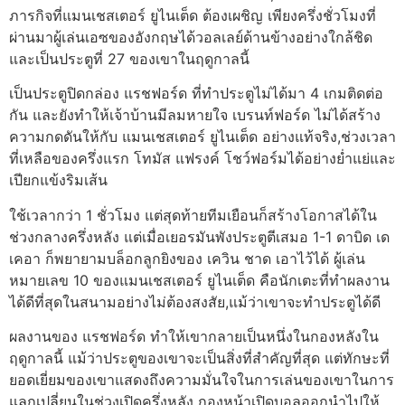
ภารกิจที่แมนเชสเตอร์ ยูไนเต็ด ต้องเผชิญ เพียงครึ่งชั่วโมงที่
ผ่านมาผู้เล่นเอซของอังกฤษได้วอลเลย์ด้านข้างอย่างใกล้ชิด
และเป็นประตูที่ 27 ของเขาในฤดูกาลนี้
เป็นประตูปิดกล่อง แรชฟอร์ด ที่ทำประตูไม่ได้มา 4 เกมติดต่อ
กัน และยังทำให้เจ้าบ้านมีลมหายใจ เบรนท์ฟอร์ด ไม่ได้สร้าง
ความกดดันให้กับ แมนเชสเตอร์ ยูไนเต็ด อย่างแท้จริง,ช่วงเวลา
ที่เหลือของครึ่งแรก โทมัส แฟรงค์ โชว์ฟอร์มได้อย่างย่ำแย่และ
เปียกแข้งริมเส้น
ใช้เวลากว่า 1 ชั่วโมง แต่สุดท้ายทีมเยือนก็สร้างโอกาสได้ใน
ช่วงกลางครึ่งหลัง แต่เมื่อเยอรมันพังประตูตีเสมอ 1-1 ดาบิด เด
เคอา ก็พยายามบล็อกลูกยิงของ เควิน ชาด เอาไว้ได้
ผู้เล่น
หมายเลข 10 ของแมนเชสเตอร์ ยูไนเต็ด คือนักเตะที่ทำผลงาน
ได้ดีที่สุดในสนามอย่างไม่ต้องสงสัย,แม้ว่าเขาจะทำประตูได้ดี
ผลงานของ แรชฟอร์ด ทำให้เขากลายเป็นหนึ่งในกองหลังใน
ฤดูกาลนี้ แม้ว่าประตูของเขาจะเป็นสิ่งที่สำคัญที่สุด แต่ทักษะที่
ยอดเยี่ยมของเขาแสดงถึงความมั่นใจในการเล่นของเขาในการ
แลกเปลี่ยนในช่วงเปิดครึ่งหลัง
กองหน้าเปิดบอลออกนำไปให้