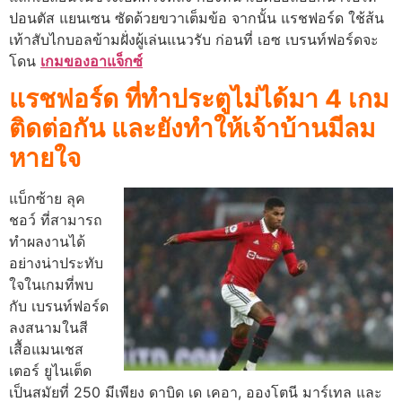
ปอนตัส แยนเซน ซัดด้วยขวาเต็มข้อ จากนั้น แรชฟอร์ด ใช้ส้น
เท้าสับไกบอลข้ามฝั่งผู้เล่นแนวรับ ก่อนที่ เอซ เบรนท์ฟอร์ดจะ
โดน
เกมของอาแจ็กซ์
แรชฟอร์ด ที่ทำประตูไม่ได้มา 4 เกม
ติดต่อกัน และยังทำให้เจ้าบ้านมีลม
หายใจ
แบ็กซ้าย ลุค
ชอว์ ที่สามารถ
ทำผลงานได้
อย่างน่าประทับ
ใจในเกมที่พบ
กับ เบรนท์ฟอร์ด
ลงสนามในสี
เสื้อแมนเชส
เตอร์ ยูไนเต็ด
เป็นสมัยที่ 250
มีเพียง ดาบิด เด เคอา, อองโตนี มาร์เทล และ