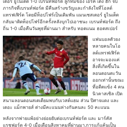
เตอร์ ยูไนเต็ด 1-0 เบรนท์ฟอร์ด ลูกทีมของ เอริค เต็ง ฮัก จบ
ภารกิจที่เบรนท์ฟอร์ด มีคืนสร้างขวัญและกำลังใจที่โอลด์
แทรฟเฟิร์ด โดยมีท็อปโฟร์เป็นเดิมพัน
แมนเชสเตอร์ ยูไนเต็ด
กลับมาติดท็อปโฟร์อีกครั้งหลังบุกไปเอาชนะ เบรนท์ฟอร์ด ถึง
ถิ่น 1-0 เมื่อคืนวันพุธที่ผ่านมา สำหรับ ทอตแนม ฮอตสเปอร์
แฟนบอลตัวยง
หลายคนในโอ
ลด์แทรฟเฟิร์ด
อาจจะมองแค่
สิ่งที่เกิดขึ้นใน
ลอนดอนตะวัน
ออกเท่านั้นขณะ
ที่อดีตแข้ง 4 คน
นิวคาสเซิล เปิด
สนามลอนดอนสเตเดียมพบกับเวสต์แฮม ส่วน ปิศาจแดง และ
เดอะ แม็กพายส์ ต่างมีคะแนนห่างกันคนละ 50 คะแนน
หลังจากพ่ายแพ้อย่างย่อยยับต่อเบรนท์ฟอร์ด และ มาร์คัส
แรชฟอร์ด 4-0 เมื่อเดือนสิงหาคมที่ผ่านมา,การแก้แค้นเป็น