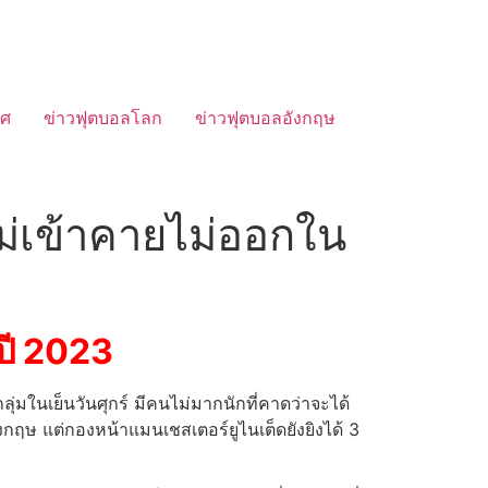
ทศ
ข่าวฟุตบอลโลก
ข่าวฟุตบอลอังกฤษ
ไม่เข้าคายไม่ออกใน
ปี 2023
ในเย็นวันศุกร์ มีคนไม่มากนักที่คาดว่าจะได้
งกฤษ แต่กองหน้าแมนเชสเตอร์ยูไนเต็ดยังยิงได้ 3