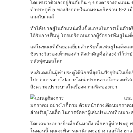
โดยพบว่าตัวเองอยู่อันดับต้น ๆ ของตารางคะแนน ร
ทำประตูที่ 5 ของอังกฤษในเกมชนะอิหร่าน 6-2 เมื
เกมกับเวลส์
ทำให้เขาอยู่ในตำแหน่งที่แข็งแกร่งในการเป็นตัวจ
ได้รับการฟื้นฟู โดยเอริคเทนฮากผู้จัดการทีมยูไนเ
แต่ในขณะที่มันยอดเยี่ยมสำหรับทั้งแฟนยูไนเต็ดแล
ชิงรางวัลรองเท้าทองคำ สิ่งสำคัญคือต้องจำไว้ว
หลังฟุตบอลโลก
หงส์แดงเป็นผู้ทำประตูได้น้อยที่สุดในปัจจุบันใน
ไปกว่าการจากไปอย่างไม่น่าประหลาดใจของคริสเตียโ
ถึงความเปราะบางในเรื่องความฟิตของเขา
และก
มกราคม อย่างไรก็ตาม ด้วยหน้าต่างเดือนมกราคมที่
สำหรับยูไนเต็ด ในการจัดหาผู้เล่นประเภทที่เหม
โดยเฉพาะอย่างยิ่งเมื่อมันมาถึง เพื่อหาผู้ทำประต
ในตอนนี้ คุณจะพิจารณานักเตะอย่าง เออร์ลิ่ง ฮาแล