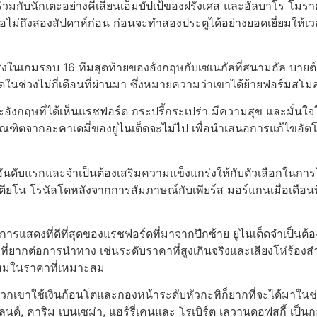
่วมกับนักเตะอย่างคีเลียนเอ็มบัปเป้ของฝรั่งเศส และอัลบาโร โม
่อไม่ถึงสองสัปดาห์ก่อน ก่อนจะทำสองประตูได้อย่างยอดเยี่ยมให
ริงในเกมรอบ 16 ทีมสุดท้ายของอังกฤษกับเซเนกัลที่สนามอัล บายต์ 
ต็ดในช่วงไม่กี่เดือนที่ผ่านมา ซึ่งหมายความว่าเขาได้ย้ายฟอร์มสโ
ะอังกฤษที่ได้เห็นแรชฟอร์ด กระปรี้กระเปร่า มีความสุข และมั่นใ
่าบัณฑิตจากอะคาเดมี่ของยูไนเต็ดจะไม่ไป เพื่อนำเสนอการแก้ไขอ
เจ็ดอันดับแรกและจำเป็นต้องเสริมความแข็งแกร่งให้กับตัวเลือกใน
น โรนัลโดหลังจากการสัมภาษณ์กับเพียร์ส มอร์แกนเมื่อเดือนที่แล้
ารแสดงที่ดีที่สุดของแรชฟอร์ดที่มาจากปีกซ้าย ยูไนเต็ดจำเป็นต้อง
ยากต่อการนำทาง เช่นระดับราคาที่สูงเกินจริงและเสียงโห่ร้องสำห
าะสมในราคาที่เหมาะสม
ู พวกเขาใช้เงินก้อนโตและกองหน้าระดับหัวกะทิก็ยากที่จะได้มาในช
นด์, คาริม เบนเซม่า, แฮร์รี่เคนและ โรเบิร์ต เลวานดอฟสกี้ เป็น