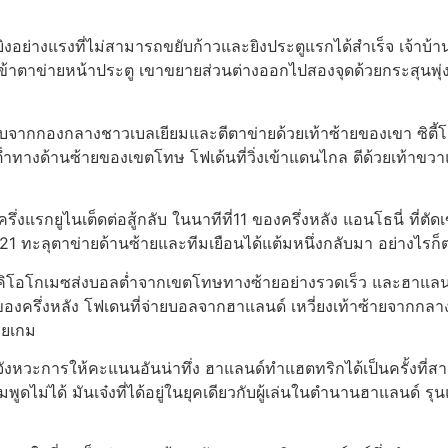
ยิงอย่างแรงที่ไม่สามารถขยับก้าวและยิงประตูแรกได้สำเร็จ เจ้าบ้าน
้าตาข่ายหน้าประตู เขาขยายส่วนต่างออกไปสองจุดด้วยกระสุนพุ่งส
จากกองกลางชาวเบลเยียมและตีตาข่ายด้วยเท้าซ้ายของเขา ซิตี้โ
่ำทางด้านซ้ายของเขตโทษ โฟเด้นที่วิ่งเข้าแดนไกล ตีด้วยเท้าขวา
ึ่งแรกยูไนเต็ดต่อสู้กลับ ในนาทีที่11 ของครึ่งหลัง แอนโธนี่ ที่ตั
 ทะลุตาข่ายด้านซ้ายและทีมเยือนได้แต้มหนึ่งกลับมา อย่างไรก็ตาม
์คิโอโกเมซส่งบอลต่ำจากเขตโทษทางซ้ายอย่างรวดเร็ว และฮาแลนด
่27 ของครึ่งหลัง โฟเดนที่จ่ายบอลจากฮาแลนด์ เหวี่ยงเท้าซ้ายจาก
้ายเกม
ยจังหวะการให้คะแนนอันน่าทึ่ง ฮาแลนด์ทำแฮตทริกได้เป็นครั้งที่สา
ดไม่ได้ มันเจ๋งที่ได้อยู่ในยุคเดียวกับผู้เล่นในตำนานฮาแลนด์ รุ