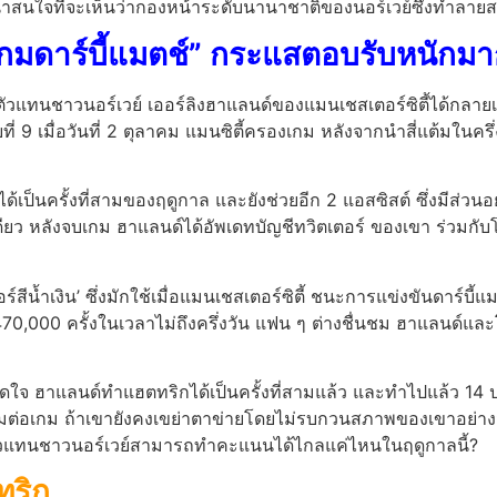
งที่น่าสนใจที่จะเห็นว่ากองหน้าระดับนานาชาติของนอร์เวย์ซึ่งทำลา
เกมดาร์บี้แมตช์” กระแสตอบรับหนักมา
แทนชาวนอร์เวย์ เออร์ลิงฮาแลนด์ของแมนเชสเตอร์ซิตี้ได้กลายเป็น
บที่ 9 เมื่อวันที่ 2 ตุลาคม แมนซิตี้ครองเกม หลังจากนำสี่แต้มในค
ด้เป็นครั้งที่สามของฤดูกาล และยังช่วยอีก 2 แอสซิสต์ ซึ่งมีส่
ดียว หลังจบเกม ฮาแลนด์ได้อัพเดทบัญชีทวิตเตอร์ ของเขา ร่วมกับ
ร์สีน้ำเงิน’ ซึ่งมักใช้เมื่อแมนเชสเตอร์ซิตี้ ชนะการแข่งขันดาร์บ
,000 ครั้งในเวลาไม่ถึงครึ่งวัน แฟน ๆ ต่างชื่นชม ฮาแลนด์และโฟเด
จ ฮาแลนด์ทำแฮตทริกได้เป็นครั้งที่สามแล้ว และทำไปแล้ว 14 ป
5 แต้มต่อเกม ถ้าเขายังคงเขย่าตาข่ายโดยไม่รบกวนสภาพของเขาอ
งตัวแทนชาวนอร์เวย์สามารถทำคะแนนได้ไกลแค่ไหนในฤดูกาลนี้?
ริก