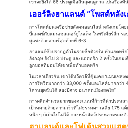
เขาจะยิงได้ 66 ประตูเมื่อสิ้นสุดฤดูกาล เป็นเรื่อ
เออร์ลิงฮาแลนด์ “โพสต์หลัง
การโพสต์บนเครือข่ายสังคมออนไลน์ หลังเกมโดยตัว
บี้แมตช์กับแมนเชสเตอร์ยูไนเต็ด ในพรีเมียร์ลีก รอ
คู่แข่งด้วยสกอร์สุดท้ายที่ 6-3
ฮาแลนด์ซึ่งปรากฏตัวในรายชื่อตัวจริง ทำแฮตทริกไ
อังกฤษ ยิงไป 3 ประตู และแฮตทริก 2 ครั้งในเกมเ
ลูกบอลที่มอบให้เขาเพื่อทำแฮตทริก
ในเวลาเดียวกัน เขาได้ทวีตวลีที่คุ้นเคย ‘แมนเชสเตอ
การรีทวีตมากกว่า 33,000 ครั้งและไลค์มากกว่า 470
ใครหยุดฉันได้ สองปีศาจ อนาคตเมืองสดใส”
การผลิตจำนวนมากของคะแนนที่ก้าวที่น่าประหลาดใ
เป้าหมายด้วยความเร็วที่ไม่ธรรมดา เฉลี่ย 1.7
หนึ่ง ๆ ก็เป็นไปไม่ได้ กองหน้าสัตว์ประหลาดขอ
ฮาแลนด์และโฟเด้นสวมแฮตท