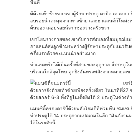
พื้นที่
ตีด้วยเท้าซ้ายของเขาผู้รักษาประตู ดาบิด เด เคอา 
อบรอยน์ เตะมุมจากทางซ้าย และฮาแลนด์ก็โหม่งเข
ต้นของ เดอบรอยน์จากช่องว่างครึ่งขวา
เขาโยนร่างกายของเขากับการส่งบอลที่สมบูรณ์แบบ
ฮาแลนด์ส่งลูกข้ามระหว่างผู้รักษาประตูกับแนวรับต
ครึ่งแรกด้วยคะแนนนำอย่างมาก
ทำแฮตทริกได้เป็นครั้งที่สามของฤดูกาล สี่ประตูในคร
บริเวณใกล้จุดโทษ ลูกยิงอันทรงพลังจากหมายเลข 21
เซร
ด้วยการยิงด้วยเท้าซ้ายเพียงครั้งเดียว ในนาทีที
ด้วยสกอร์ 6-3 ทั้งที่ยูไนเต็ดยิงได้ 2 ประตูในช่วงท
แมนซิตี้ครองดาร์บี้ด้วยพลังโจมตีที่ท่วมท้น ชมเช
ทำประตูได้ 14 ประตูจากแปดเกมในลีก “มันดังจนผมพู
ได้ในระดับนี้