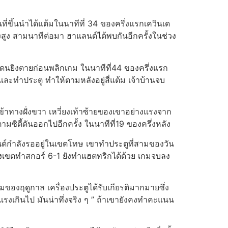
ที่ขึ้นนำได้แต้มในนาทีที่ 34 ของครึ่งแรกเควินเด
ูง สามนาทีต่อมา ฮาแลนด์ได้พบกันอีกครั้งในช่วง
ดนยิงตายก่อนพลิกเกม ในนาทีที่44 ของครึ่งแรก
และทำประตู ทำให้ตามหลังอยู่สี่แต้ม เจ้าบ้านจบ
ดเข้าทางฝั่งขวา เหวี่ยงเท้าซ้ายของเขาอย่างแรงจาก
ซิตี้ดันออกไปอีกครั้ง ในนาทีที่19 ของครึ่งหลัง
์กำลังรออยู่ในเขตโทษ เขาทำประตูที่สามของวัน
กลางเขตทำสกอร์ 6-1 ยังทำแฮตทริกได้ด้วย เกมจบลง
มของฤดูกาล เครื่องประตูได้รับเกียรติมากมายซึ่ง
นแรงเกินไป มันน่าทึ่งจริง ๆ ” ถ้าเขายังคงทำคะแนน