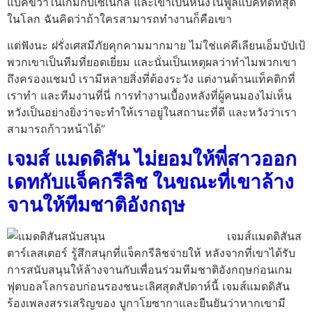
แบ็คขวาในเกมกับเซเนกัล และเขาเป็นหนึ่งในฟูลแบ็คที่ดีที่สุด
ในโลก ฉันคิดว่าถ้าใครสามารถทำงานก็คือเขา
แต่ฟังนะ ฝรั่งเศสมีภัยคุกคามมากมาย ไม่ใช่แค่คีเลียนเอ็มบัปเป้
พวกเขาเป็นทีมที่ยอดเยี่ยม และนั่นเป็นเหตุผลว่าทำไมพวกเขา
ถึงครองแชมป์ เรามีหลายสิ่งที่ต้องระวัง แต่งานด้านแท็คติกที่
เราทำ และทีมงานที่นี่ การทำงานเบื้องหลังที่ผู้คนมองไม่เห็น
หวังเป็นอย่างยิ่งว่าจะทำให้เราอยู่ในสถานะที่ดี และหวังว่าเรา
สามารถก้าวหน้าได้”
เจมส์ แมดดิสัน ไม่ยอมให้พี่สาวออก
เดทกับแจ็คกรีลิช ในขณะที่เขาล้าง
จานให้ทีมชาติอังกฤษ
เจมส์แมดดิสันส
ตาร์เลสเตอร์ รู้สึกสนุกที่แจ็คกรีลิชจ่ายให้ หลังจากที่เขาได้รับ
การสนับสนุนให้ล้างจานกับเพื่อนร่วมทีมชาติอังกฤษก่อนเกม
ฟุตบอลโลกรอบก่อนรองชนะเลิศสุดสัปดาห์นี้ เจมส์แมดดิสัน
ร้องเพลงสรรเสริญของ บูกาโยซากาและยืนยันว่าหากเขามี