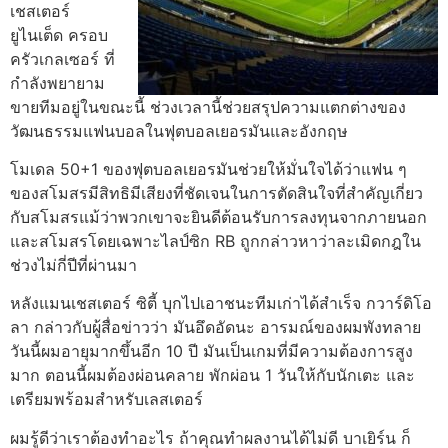
เชสเตอร์
ยูไนเต็ด ครอบ
ครัวเกลเซอร์ ที่
กำลังพยายาม
ขายทีมอยู่ในขณะนี้ ช่วงเวลานี้ช่วยสรุปความแตกต่างของ
วัฒนธรรมแฟนบอลในฟุตบอลเยอรมันและอังกฤษ
โมเดล 50+1 ของฟุตบอลเยอรมันช่วยให้มั่นใจได้ว่าแฟน ๆ
ของสโมสรมีสิทธิมีเสียงที่ชัดเจนในการตัดสินใจที่สําคัญเกี่ยว
กับสโมสรแม้ว่าพวกเขาจะยินดีต้อนรับการลงทุนจากภายนอก
และสโมสรโดยเฉพาะไลป์ซิก RB ถูกกล่าวหาว่าละเมิดกฎใน
ช่วงไม่กี่ปีที่ผ่านมา
หลังแมนเชสเตอร์ ซิตี้ บุกไปเอาชนะทีมเก่าได้สำเร็จ กวาร์ดิโอ
ลา กล่าวกับผู้สื่อข่าวว่า มันอึดอัดนะ อารมณ์ของผมพังทลาย
วันนี้ผมอายุมากขึ้นอีก 10 ปี มันเป็นเกมที่มีความต้องการสูง
มาก ตอนนี้ผมต้องผ่อนคลาย พักผ่อน 1 วันให้กับนักเตะ และ
เตรียมพร้อมสำหรับเลสเตอร์
ผมรู้ดีว่าเราต้องทำอะไร ถ้าคุณทำผลงานได้ไม่ดี บาเยิร์น ก็