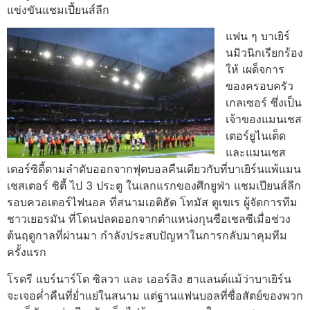
แข่งขันแชมเปี้ยนส์ลีก
แฟน ๆ บาเยิร์
นมิวนิกเรียกร้อง
ให้ เผด็จการ
ของครอบครัว
เกลเซอร์ ซึ่งเป็น
เจ้าของแมนเชส
เตอร์ยูไนเต็ด
และแมนเชส
เตอร์ซิตี้ตามลําดับออกจากฟุตบอล
คืนเดียวกับที่บาเยิร์นแพ้แมน
เชสเตอร์ ซิตี้ ไป 3 ประตู ในเลกแรกของศึกยูฟ่า แชมเปียนส์ลีก
รอบควอเตอร์ไฟนอล ที่สนามเอติฮัด โทมัส ตูเฆเร ผู้จัดการทีม
ชาวเยอรมัน ที่โดนปลดออกจากตำแหน่งกุนซือเชลซีเมื่อช่วง
ต้นฤดูกาลที่ผ่านมา กำลังประสบปัญหาในการกลับมาคุมทีม
ครั้งแรก
โรดรี แบร์นาร์โด ซิลวา และ เออร์ลิง ฮาแลนด์
แม้ว่าบาเยิร์น
จะเจอค่ำคืนที่ย่ำแย่ในสนาม แต่ฐานแฟนบอลที่ซื่อสัตย์ของพวก