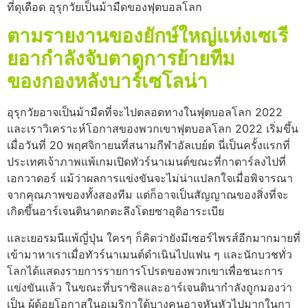
ที่ดุเดือด อุรุกวัยเป็นม้ามืดของฟุตบอลโลก
ตามรายงานของยักษ์ใหญ่แห่งเซเรี
ยอากําลังจับตาดูการย้ายทีม
ของกองหลังบาร์เซโลน่า
อุรุกวัยอาจเป็นม้ามืดที่จะไปตลอดทางในฟุตบอลโลก 2022
และเราวิเคราะห์โอกาสของพวกเขาฟุตบอลโลก 2022 เริ่มขึ้น
เมื่อวันที่ 20 พฤศจิกายนที่สนามกีฬาอัลเบย์ต นี่เป็นครั้งแรกที่
ประเทศเจ้าภาพแพ้เกมเปิดทัวร์นาเมนต์ขณะที่กาตาร์ลงไปที่
เอกวาดอร์ แม้ว่าผลการแข่งขันจะไม่น่าแปลกใจเมื่อพิจารณา
จากคุณภาพของทั้งสองทีม แต่ก็อาจเป็นสัญญาณของสิ่งที่จะ
เกิดขึ้นอาร์เจนตินาตกตะลึงโดยซาอุดิอาระเบีย
และเยอรมนีแพ้ญี่ปุ่น ใครๆ ก็คิดว่ายังมีเซอร์ไพรส์อีกมากมายที่
เข้ามาหาเราเมื่อทัวร์นาเมนต์ดําเนินไปแฟน ๆ และนักบวชทั่ว
โลกได้แสดงรายการรายการโปรดของพวกเขาเพื่อชนะการ
แข่งขันแล้ว ในขณะที่บราซิลและอาร์เจนตินากําลังถูกมองว่า
เป็น ผู้ด้อยโอกาสในอเมริกาใต้บางคนอาจหันหัวไปมากในกา