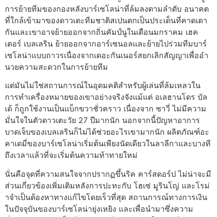
การย้ายทีมของกองหลังบาร์เซโลน่าที่ล้มลงตามลําดับ อนาคต
ที่ใกล้เข้ามาของดาวเตะทีมชาติสเปนตกเป็นประเด็นที่คาดเดา
กันและเขาอาจย้ายออกจากถิ่นคัมป์นูในเดือนมกราคม เฮค
เตอร์ เบลเลริน ย้ายออกจากอาร์เซนอลและย้ายไปร่วมทีมบาร์
เซโลน่าแบบถาวรเนื่องจากเดอะกันเนอร์สยกเลิกสัญญาเพื่ออํา
นวยความสะดวกในการย้ายทีม
แต่มันไม่ใช่สถานการณ์ในอุดมคติสําหรับผู้เล่นที่ล้มเหลวใน
การทําเครื่องหมายของเขาอย่างจริงจังแม้แต่ อเลฮานโดร บัล
เด้ ก็ถูกใช้งานเป็นแบ็กขวาชั่วคราว เนื่องจาก ซาวี่ ไม่มีความ
มั่นใจในตัวดาวเตะวัย 27 ปีมากนัก นอกจากนี้ปัญหาอาการ
บาดเจ็บของเบลเลรินก็ไม่ได้ช่วยอะไรเขามากนัก ผลิตภัณฑ์อะ
คาเดมี่ของบาร์เซโลน่าเริ่มต้นเพียงนัดเดียวในลาลีกาและบางที
ถึงเวลาแล้วที่จะเริ่มต้นความท้าทายใหม่
นั่นคือจุดที่ความสนใจจากปรากฏขึ้นริค คาร์สดอร์ป ไม่น่าจะมี
ส่วนเกี่ยวข้องเพิ่มเติมหลังการปะทะกับ โฮเซ่ มูรินโญ่ และโรม่
าจําเป็นต้องหาทางแก้ไขโดยเร็วที่สุด สถานการณ์ทางการเงิน
ในปัจจุบันของบาร์เซโลน่ายุ่งเหยิง และเพื่อนํามาซึ่งความ