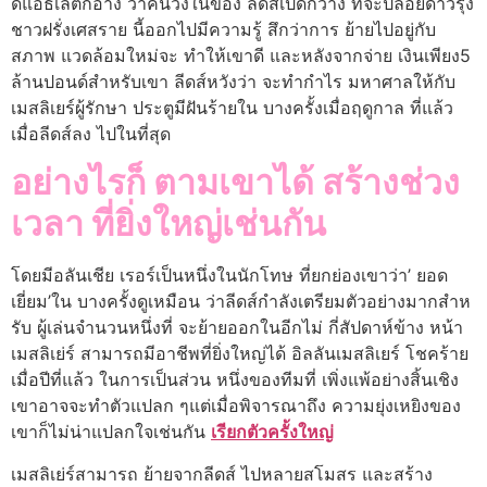
ดิแอธเลติกอ้าง ว่าคนวงในของ ลีดส์เปิดกว้าง ที่จะปล่อยดาวรุ่ง
ชาวฝรั่งเศสราย นี้ออกไปมีความรู้ สึกว่าการ ย้ายไปอยู่กับ
สภาพ แวดล้อมใหม่จะ ทําให้เขาดี และหลังจากจ่าย เงินเพียง5
ล้านปอนด์สําหรับเขา ลีดส์หวังว่า จะทํากําไร มหาศาลให้กับ
เมสลิเยร์ผู้รักษา ประตูมีฝันร้ายใน บางครั้งเมื่อฤดูกาล ที่แล้ว
เมื่อลีดส์ลง ไปในที่สุด
อย่างไรก็ ตามเขาได้ สร้างช่วง
เวลา ที่ยิ่งใหญ่เช่นกัน
โดยมีอลันเชีย เรอร์เป็นหนึ่งในนักโทษ ที่ยกย่องเขาว่า’ ยอด
เยี่ยม’ใน บางครั้งดูเหมือน ว่าลีดส์กําลังเตรียมตัวอย่างมากสําห
รับ ผู้เล่นจํานวนหนึ่งที่ จะย้ายออกในอีกไม่ กี่สัปดาห์ข้าง หน้า
เมสลิเย่ร์ สามารถมีอาชีพที่ยิ่งใหญ่ได้ อิลลันเมสลิเยร์ โชคร้าย
เมื่อปีที่แล้ว ในการเป็นส่วน หนึ่งของทีมที่ เพิ่งแพ้อย่างสิ้นเชิง
เขาอาจจะทําตัวแปลก ๆแต่เมื่อพิจารณาถึง ความยุ่งเหยิงของ
เขาก็ไม่น่าแปลกใจเช่นกัน
เรียกตัวครั้งใหญ่
เมสลิเย่ร์สามารถ ย้ายจากลีดส์ ไปหลายสโมสร และสร้าง