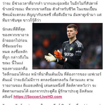
ว่าจะ มีช่วงเวลาที่ยากลํา บากและยุ่งเหยิง ในอีกไม่กี่สัปดาห์
ข้างหน้าขณะ ที่พวกเขาเตรียม ตัวสําหรับชีวิต ในแชมเปี้ยน
ชิพแม้จะตกลง สัญญากับเชลซี เพื่อดึงอีธาน อัมพาดูเข้ามา แต่
ทีมราชันชุด ขาวก็รู้ดีว่า
นักเตะที่ดีที่สุด
ของพวกเขาอาจ
ย้ายออกไปก่อน
ที่ซัมเมอร์จะ
หมด ลงชื่อหลัก
ที่ถูก กล่าวถึงใน
ขณะ นี้ในแง่
ของทางออกคือ
วิลลี่กนอนโต้กอง หน้าที่น่าตื่นเต้นเป็น ที่ต้องการของ เอฟเวอร์
ตันแม้ ว่าจะยังไม่มีการ ตกลงข้อตกลงกัน ก็ตามและ ตาม
รายงานของ ดิแอธเลติกผู้ เล่นคนหนึ่งที่ ลีดส์คาดหวังว่า จะ
ติดตามกนอนโต้ ออกจากประตูคือ ผู้รักษาประตู อิลลันเม
สลิเยร์
https://SoccerLiveHD.com