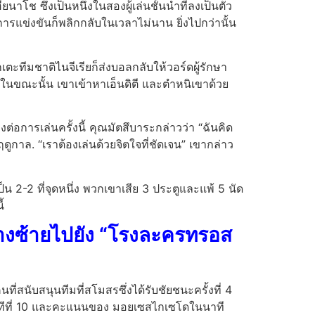
าโช ซึ่งเป็นหนึ่งในสองผู้เล่นชั้นนำที่ลงเป็นตัว
ารแข่งขันก็พลิกกลับในเวลาไม่นาน ยิ่งไปกว่านั้น
ตะทีมชาติไนจีเรียก็ส่งบอลกลับให้วอร์ดผู้รักษา
นขณะนั้น เขาเข้าหาเอ็นดิตี และตำหนิเขาด้วย
ต่อการเล่นครั้งนี้ คุณมัตสึบาระกล่าวว่า “ฉันคิด
ดูกาล. “เราต้องเล่นด้วยจิตใจที่ชัดเจน” เขากล่าว
น 2-2 ที่จุดหนึ่ง พวกเขาเสีย 3 ประตูและแพ้ 5 นัด
้
กทางซ้ายไปยัง “โรงละครทรอส
สนับสนุนทีมที่สโมสรซึ่งได้รับชัยชนะครั้งที่ 4
ในนาทีที่ 10 และคะแนนของ มอยเซสไกเซโดในนาที