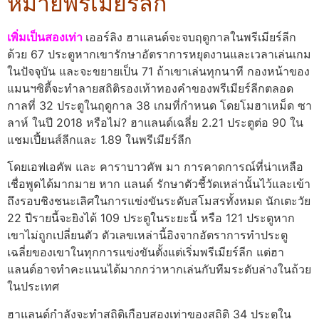
หมายพรีเมียร์ลีก
เพิ่มเป็นสองเท่า
เออร์ลิง ฮาแลนด์จะจบฤดูกาลในพรีเมียร์ลีก
ด้วย 67 ประตูหากเขารักษาอัตราการหยุดงานและเวลาเล่นเกม
ในปัจจุบัน และจะขยายเป็น 71 ถ้าเขาเล่นทุกนาที กองหน้าของ
แมนฯซิตี้จะทำลายสถิติรองเท้าทองคำของพรีเมียร์ลีกตลอด
กาลที่ 32 ประตูในฤดูกาล 38 เกมที่กำหนด โดยโมฮาเหม็ด ซา
ลาห์ ในปี 2018 หรือไม่? ฮาแลนด์เฉลี่ย 2.21 ประตูต่อ 90 ใน
แชมเปี้ยนส์ลีกและ 1.89 ในพรีเมียร์ลีก
โดยเอฟเอคัพ และ คาราบาวคัพ มา การคาดการณ์ที่น่าเหลือ
เชื่อพูดได้มากมาย หาก แลนด์ รักษาตัวชี้วัดเหล่านั้นไว้และเข้า
ถึงรอบชิงชนะเลิศในการแข่งขันระดับสโมสรทั้งหมด นักเตะวัย
22 ปีรายนี้จะยิงได้ 109 ประตูในระยะนี้ หรือ 121 ประตูหาก
เขาไม่ถูกเปลี่ยนตัว ตัวเลขเหล่านี้อิงจากอัตราการทำประตู
เฉลี่ยของเขาในทุกการแข่งขันตั้งแต่เริ่มพรีเมียร์ลีก แต่ฮา
แลนด์อาจทำคะแนนได้มากกว่าหากเล่นกับทีมระดับล่างในถ้วย
ในประเทศ
ฮาแลนด์กำลังจะทำสถิติเกือบสองเท่าของสถิติ 34 ประตูใน