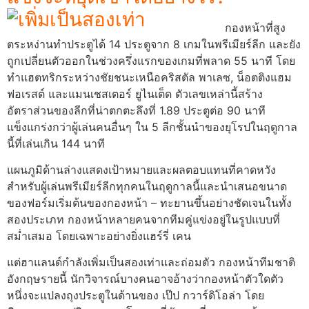
กองหน้าที่สูง
ตระหง่านทำประตูได้ 14 ประตูจาก 8 เกมในพรีเมียร์ลีก และยัง
ถูกเปลี่ยนตัวออกในช่วงครึ่งแรกของเกมที่พลาด 55 นาที โดย
ทำแฮตทริกระหว่างชัยชนะเหนือคริสตัล พาเลซ, น็อตติงแฮม
ฟอเรสต์ และแมนเชสเตอร์ ยูไนเต็ด ตัวเลขเหล่านี้สร้าง
อัตราส่วนของลีกที่น่าตกตะลึงที่ 1.89 ประตูต่อ 90 นาที
แข็งแกร่งกว่าผู้เล่นคนอื่นๆ ใน 5 ลีกชั้นนำของยุโรปในฤดูกาล
นี้ที่เล่นเกิน 144 นาที
แผนภูมิด้านล่างแสดงเป้าหมายและผลตอบแทนที่คาดหวัง
สำหรับผู้เล่นพรีเมียร์ลีกทุกคนในฤดูกาลนี้และนำเสนอขนาด
ของฟอร์มเริ่มต้นของกองหน้า – ทะยานขึ้นอย่างชัดเจนในทั้ง
สองประเภท กองหน้าหลายคนจากทีมคู่แข่งอยู่ในรูปแบบที่
สม่ำเสมอ โดยเฉพาะอย่างยิ่งแฮร์รี่ เคน
แต่ฮาแลนด์กำลังเพิ่มเป็นสองเท่าและถ่อมตัว กองหน้าทีมชาติ
อังกฤษรายนี้ นักวิจารณ์บางคนอาจอ้างว่ากองหน้าตัวใดตัว
หนึ่งจะแปลงถุงประตูในด้านของ เป๊ป กวาร์ดิโอล่า โดย