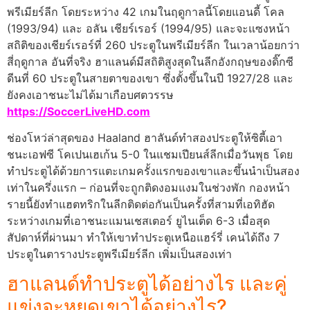
พรีเมียร์ลีก โดยระหว่าง 42 เกมในฤดูกาลนี้โดยแอนดี้ โคล
(1993/94) และ อลัน เชียร์เรอร์ (1994/95) และจะแซงหน้า
สถิติของเชียร์เรอร์ที่ 260 ประตูในพรีเมียร์ลีก ในเวลาน้อยกว่า
สี่ฤดูกาล อันที่จริง ฮาแลนด์มีสถิติสูงสุดในลีกอังกฤษของดิ๊กซี
ดีนที่ 60 ประตูในสายตาของเขา ซึ่งตั้งขึ้นในปี 1927/28 และ
ยังคงเอาชนะไม่ได้มาเกือบศตวรรษ
https://SoccerLiveHD.com
ช่องโหว่ล่าสุดของ Haaland ฮาลันด์ทำสองประตูให้ซิตี้เอา
ชนะเอฟซี โคเปนเฮเก้น 5-0 ในแชมเปียนส์ลีกเมื่อวันพุธ โดย
ทำประตูได้ด้วยการแตะเกมครั้งแรกของเขาและขึ้นนำเป็นสอง
เท่าในครึ่งแรก – ก่อนที่จะถูกติดงอมแงมในช่วงพัก กองหน้า
รายนี้ยังทำแฮตทริกในลีกติดต่อกันเป็นครั้งที่สามที่เอทิฮัด
ระหว่างเกมที่เอาชนะแมนเชสเตอร์ ยูไนเต็ด 6-3 เมื่อสุด
สัปดาห์ที่ผ่านมา ทำให้เขาทำประตูเหนือแฮร์รี่ เคนได้ถึง 7
ประตูในตารางประตูพรีเมียร์ลีก เพิ่มเป็นสองเท่า
ฮาแลนด์ทำประตูได้อย่างไร และคู่
แข่งจะหยุดเขาได้อย่างไร?