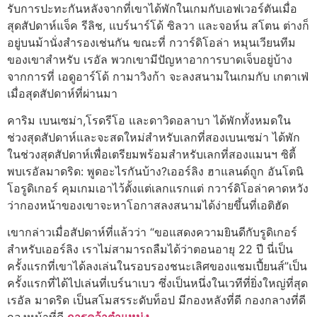
รับการปะทะกันหลังจากที่เขาได้พักในเกมกับเอฟเวอร์ตันเมื่อ
สุดสัปดาห์แจ็ค รีลิช, แบร์นาร์โด้ ซิลวา และจอห์น สโตน ต่างก็
อยู่บนม้านั่งสํารองเช่นกัน ขณะที่ กวาร์ดิโอล่า หมุนเวียนทีม
ของเขาสําหรับ เรอัล พวกเขามีปัญหาอาการบาดเจ็บอยู่บ้าง
จากการที่ เอดูอาร์โด้ กามาวิงก้า จะลงสนามในเกมกับ เกตาเฟ่
เมื่อสุดสัปดาห์ที่ผ่านมา
คาริม เบนเซม่า,โรดรีโอ และดาวิดอลาบา ได้พักทั้งหมดใน
ช่วงสุดสัปดาห์และจะสดใหม่สําหรับเลกที่สองเบนเซม่า ได้พัก
ในช่วงสุดสัปดาห์เพื่อเตรียมพร้อมสําหรับเลกที่สองแมนฯ ซิตี้
พบเรอัลมาดริด: พูดอะไรกันบ้าง?เออร์ลิง ฮาแลนด์ถูก อันโตนิ
โอรูดิเกอร์ คุมเกมเอาไว้ตั้งแต่เลกแรกแต่ กวาร์ดิโอล่าคาดหวัง
ว่ากองหน้าของเขาจะหาโอกาสลงสนามได้ง่ายขึ้นที่เอติฮัด
เขากล่าวเมื่อสัปดาห์ที่แล้วว่า “ขอแสดงความยินดีกับรูดิเกอร์
สําหรับเออร์ลิง เราไม่สามารถลืมได้ว่าตอนอายุ 22 ปี นี่เป็น
ครั้งแรกที่เขาได้ลงเล่นในรอบรองชนะเลิศของแชมเปี้ยนส์”เป็น
ครั้งแรกที่ได้ไปเล่นที่เบร์นาเบว ซึ่งเป็นหนึ่งในเวทีที่ยิ่งใหญ่ที่สุด
เรอัล มาดริด เป็นสโมสรระดับท็อป มีกองหลังที่ดี กองกลางที่ดี