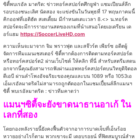
ซิตี้พบเรอัล มาดริด: ข่าวทอร์คสปอร์ตศึกยูฟ่า แชมเปียนส์ลีก
รอบรองชนะเลิศ นัดสอง จะแข่งขันในวันพุธที่ 17 พฤษภาคมนี้
คิกออฟที่เอติฮัด สเตเดี้ยม มีกําหนดเตะเวลา 8.<> น.ทอร์ค
สปอร์ตจะมีการรายงานสดของเกมที่นําเสนอโดยเอเดรียน เด
อร์แฮม
https://SoccerLiveHD.com
ความเห็นจะมาจาก จิม พราวฟุต และสจ๊วร์ต เพียร์ซ อดีตผู้
จัดการทีมแมนเชสเตอร์ ซิตี้หากต้องการติดตามทอร์คสปอร์ต
หรือทอร์คสปอร์ต2 ผ่านเว็บไซต์ ให้คลิก ที่นี่ สําหรับสตรีมสดน
อกจากนี้คุณยังสามารถฟังผ่านแอพทอร์คสปอร์ตบนวิทยุดิจิตอล
ดีเอบี ผ่านลําโพงอัจฉริยะของคุณและบน 1089 หรือ 1053เอ
เอ็มเรอัลมาดริดไม่สามารถถูกตัดออกในแชมเปี้ยนส์ลีกแมนฯ
ซิตี้ พบเรอัลมาดริด : ข่าวทีมคาดว่า
แมนฯซิตี้จะยังขาดนาธานอาเก้ ใน
เลกที่สอง
โดยกองหลังรายนี้ยังคงฟื้นตัวจากอาการบาดเจ็บที่เอ็นร้อย
หวายอย่างไรก็ตาม พวกเขาจะมี เดอบรอยน์ ที่ฟิตสมบูรณ์สําห