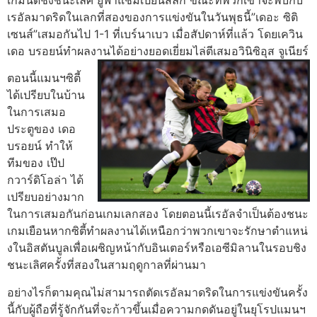
เกมนัดชิงชนะเลิศ ยูฟ่าแชมเปี้ยนส์ลีก ขณะที่พวกเขาจะพบกับ
เรอัลมาดริดในเลกที่สองของการแข่งขันในวันพุธนี้”เดอะ ซิติ
เซนส์”เสมอกันไป 1-1 ที่เบร์นาเบว เมื่อสัปดาห์ที่แล้ว โดยเควิน
เดอ บรอยน์ทําผลงานได้อย่างยอดเยี่ยมไล่ตีเสมอวินิซิอุส จูเนียร์
ตอนนี้แมนฯซิตี้
ได้เปรียบในบ้าน
ในการเสมอ
ประตูของ เดอ
บรอยน์ ทําให้
ทีมของ เป๊ป
กวาร์ดิโอล่า ได้
เปรียบอย่างมาก
ในการเสมอกันก่อนเกมเลกสอง โดยตอนนี้เรอัลจําเป็นต้องชนะ
เกมเยือนหากซิตี้ทําผลงานได้เหนือกว่าพวกเขาจะรักษาตําแหน่
งในอิสตันบูลเพื่อเผชิญหน้ากับอินเตอร์หรือเอซีมิลานในรอบชิง
ชนะเลิศครั้งที่สองในสามฤดูกาลที่ผ่านมา
อย่างไรก็ตามคุณไม่สามารถตัดเรอัลมาดริดในการแข่งขันครั้ง
นี้กับผู้ถือที่รู้จักกันที่จะก้าวขึ้นเมื่อความกดดันอยู่ในยุโรปแมนฯ