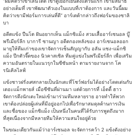
“ผมคิดว่าเขาเล่นได้ดี เขาดูเยือกเย็นตั้งแต่วันแรก เขามีสมาธิ
อย่างเต็มที่ เขาพัฒนาตัวเองในแบบที่เราต้องการ และวันนี้ผม
คิดว่าเขามีฟอร์มการเล่นที่ดี” อาร์เตต้ากล่าวถึงฟอร์มของซาลิ
บา
อดีตแข้ง ปืนโต ฝันอยากเห็น แม็กซิแม็ง สวมเสื้ออาร์เซนอล บู๊
พรีเมียร์ลีก บาการี ซานญา อดีตกองหลังของ อาร์เซนอลออก
มายุให้ทีมเก่าของเขาจัดการเซ็นสัญญากับ อลัน แซง-แม็กซิ
แม็ง ปีกตัวจี๊ดของ นิวคาสเซิล ทีมคู่แข่งในพรีเมียร์ลีก เพื่อเสริม
ความอันตรายในแนวรุกในซีซันหน้า ตามรายงานจาก โค
รนิเคิลไลฟ์
แข้งชาวฝรั่งเศสกลายเป็นนักเตะที่โชว์ฟอร์มได้อย่างโดดเด่นกับ
เดอะแม็กพายส์ เมื่อซีซันที่ผ่านมา แต่ด้วยการที่ เอ็ดดี้ ฮาว
จัดการดึงนักเตะใหม่เข้ามาร่วมทีมหลายราย อาจทำให้พวก
เขาต้องปล่อยผู้เล่นที่มีอยู่ออกไปเพื่อรักษาสมดุลด้านการเงิน
และชื่อของ แม็กซิแม็ง เป็นหนึ่งในคนที่ได้รับการพูดถึงมาก
ที่สุดเนื่องจากมีหลายทีมให้ความสนใจอยู่ด้วย
ในขณะเดียวกันแม้ว่าอาร์เซนอล จะจัดการคว้า 2 แข้งดังอย่าง