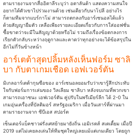
ตามรายงานจากสื่ออิตาลีระบุว่า อตาลันต้า แสดงความสนใจ
อยากได้ตัวเขาไปร่วมงานด้วย เช่นเดียวกับนาโปลี อย่างไร
ก็ตามทีมจากแบร์กาโม่ สามารถตกลงกับอาร์เซนอลได้แล้ว
ด้วยสัญญายืมตัว เหลือเพียงรายละเอียดเกี่ยวกับการใส่ออฟชั่น
ซื้อขาดว่าจะมีในสัญญาด้วยหรือไม่ รวมถึงเรื่องข้อตกลงการ
เรียกตัวกลับระหว่างฤดูกาลและคาดว่าทุกอย่างจะได้ข้อสรุปใน
อีกไม่กี่วันข้างหน้า
อาร์เตต้าสุดปลิ้มหลังเห็นฟอร์ม ซาลิ
บา กับตาเกมเชือด เอฟเวอร์ตัน
มิเกลอาร์เตต้ากุนซือของ อาร์เซนอลยอมรับว่าเขารู้สึกประทับ
ใจกับฟอร์มการเล่นของ วิลเลียม ซาลิบา หลังจบเกมที่พวกเขา
สามารถเอาชนะ เอฟเวอร์ตัน คู่ปรับในพรีเมียร์ลีก ได้ 2-0 ใน
เกมอุ่นเครื่องที่บัลติมอร์ สหรัฐอเมริกา เมื่อวันเสาร์ที่ผ่านมา
ตามรายงานจาก ซีบีเอส สปอร์ต
เซ็นเตอร์แบ็คชาวฝรั่งเศสย้ายมายังถิ่น เอมิเรตส์ สเตเดี้ยม เมื่อปี
2019 แต่ไม่เคยลงเล่นให้ทีมชุดใหญ่เลยแม้แต่เกมเดียว โดยถูก