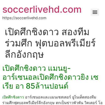
soccerlivehd.com
https://soccerlivehd.com
เปิดศึกชิงดาว สองทีม
ร่วมศึก ฟุตบอลพรีเมียร์
ลีกอังกฤษ
เปิดศึกชิงดาว แมนยู-
อาร์เซนอลเปิดศึกชิงดาวยิง เซ
เรีย อา 85ล้านปอนด์
เปิดศึกชิงดาว
อาร์เซนอลและแมนเชสเตอร์ ยูไนเต็ดสองทีม
ร่วมศึกฟุตบอลพรีเมียร์ลีกอังกฤษ ตกเป็นข่าวพัวพัน วิคเตอร์ โอ