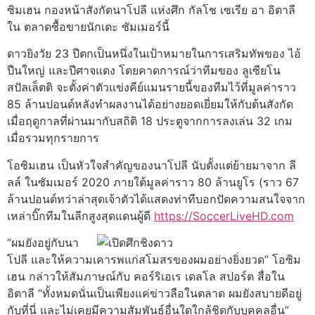
ซิมเฮน กองหน้าสังกัดนาโปลี แห่งศึก กัลโช เซเรีย อา อิตาลี
ใน ตลาดซื้อขายนักเตะ ซัมเมอร์นี้
ดาวยิงวัย 23 ปีตกเป็นหนึ่งในเป้าหมายในการเสริมทัพของ ไอ้
ปืนใหญ่ และปีศาจแดง โดยคาดการณ์ว่าทีมของ ลูเซียโน
สปัลเล็ตติ จะตั้งค่าตัวแข่งคีย์แมนรายนี้ของทีมไว้ที่มูลค่าราว
85 ล้านปอนด์หลังทำผลงานได้อย่างยอดเยี่ยมให้กับต้นสังกัด
เมื่อฤดูกาลที่ผ่านมากับสถิติ 18 ประตูจากการลงเล่น 32 เกม
เมื่อรวมทุกรายการ
โอซิมเฮน เป็นหัวใจสำคัญของนาโปลี นับตั้งแต่ย้ายมาจาก ลี
ลล์ ในซัมเมอร์ 2020 ภายใต้มูลค่าราว 80 ล้านยูโร (ราว 67
ล้านปอนด์ทว่าล่าสุดเจ้าตัวได้แสดงท่าทีบอกปัดความสนใจจาก
เหล่าบิ๊กทีมในลีกสูงสุดแดนผู้ดี
https://SoccerLiveHD.com
“ผมยังอยู่กับนา
โปลี และให้ความเคารพแก่สโมสรของผมอย่างยิ่งยวด” โอซิม
เฮน กล่าวให้สัมภาษณ์กับ คอร์ริเอเร เดลโล สปอร์ต สื่อใน
อิตาลี “ทั้งหมดนั่นเป็นเพียงแค่ข่าวลือในตลาด ผมยังสบายดีอยู่
กับที่นี่ และไม่เคยมีความสัมพันธ์อื่นใดใกล้ชิดกับบุคคลอื่น”