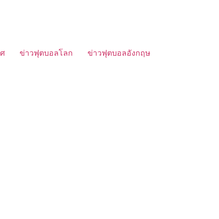
ทศ
ข่าวฟุตบอลโลก
ข่าวฟุตบอลอังกฤษ