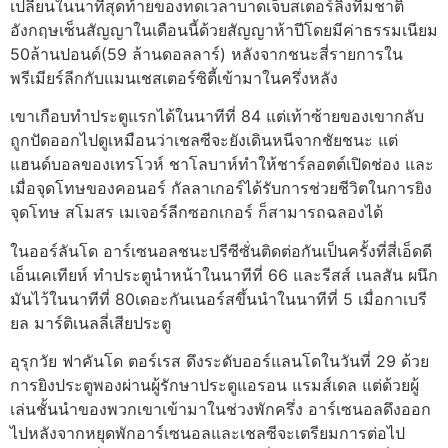
เปลี่ยนในนาทีสุดท้ายของทดเวลาบาดเจ็บสเตอร์ลิงทีมชาติ
อังกฤษเซ็นสัญญาในเดือนนี้ด้วยสัญญาห้าปีโดยมีค่าธรรมเนียม
50ล้านปอนด์(59 ล้านดอลลาร์) หลังจากชนะสี่รายการใน
พรีเมียร์ลีกกับแมนเชสเตอร์ซิตี้เข้ามาในครึ่งหลัง
เขาเกือบทำประตูแรกได้ในนาทีที่ 84 แต่เท้าซ้ายของเขากลับ
ถูกปัดออกไปดูเหมือนว่าเชลซีจะยังเดินหนีจากชัยชนะ แต่
แฮนด์บอลของเทรโวห์ ชาโลบาห์ทำให้ชาร์ลอตต์เปิดช่อง และ
เมื่อจุดโทษของคอนอร์ กัลลาเกอร์ได้รับการช่วยชีวิตในการยิง
จุดโทษ สโมสร เมเจอร์ลีกซอกเกอร์ ก็สามารถฉลองได้
ในออร์ลันโด อาร์เซนอลชนะปรีซีซั่นติดต่อกันเป็นครั้งที่สี่เอ็ดดี
เอ็นเคเทียห์ ทำประตูนำหน้าในนาทีที่ 66 และรีสส์ เนลสัน ผนึก
มันไว้ในนาทีที่ 80เดอะกันเนอร์สขึ้นนำในนาทีที่ 5 เมื่อกาเบรี
ยล มาร์ติเนลลี่เสียประตู
อุรุกวัย ฟาคันโด ตอร์เรส ดึงระดับออร์แลนโดในวันที่ 29 ด้วย
การยิงประตูพองผ่านผู้รักษาประตูแอรอน แรมส์เดล แต่ด้วยผู้
เล่นชั้นนำของพวกเขาเข้ามาในช่วงพักครึ่ง อาร์เซนอลดึงออก
ไปหลังจากหยุดพักอาร์เซนอลและเชลซีจะเตรียมการต่อไป