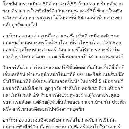
โดยมีค่าธรรมเนียม 50ล้านปอนด์(59 ล้านดอลลาร์) หลังจาก
ชนะสี่รายการในพรีเมียร์ลีกกับแมนเชสเตอร์ซิตี้เข้ามาในครึ่ง
หลังเขาเกือบทำประตูแรกได้ในนาทีที่ 84 แต่เท้าซ้ายของเขา
กลับถูกปัดออกไป
อาร์เซนอลถอนตัว ดูเหมือนว่าเชลซีจะยังเดินหนีจากชัยชนะ
แต่แฮนด์บอลของเทรโวห์ ชาโลบาห์ทำให้ชาร์ลอตต์เปิดช่อง
และเมื่อจุดโทษของคอนอร์ กัลลาเกอร์ได้รับการช่วยชีวิตใน
การยิงจุดโทษ สโมสร เมเจอร์ลีกซอกเกอร์ ก็สามารถฉลองได้
ในออร์ลันโด อาร์เซนอลชนะปรีซีซั่นติดต่อกันเป็นครั้งที่สี่เอ็ดดี
เอ็นเคเทียห์ ทำประตูนำหน้าในนาทีที่ 66 และรีสส์ เนลสันผนึก
มันไว้ในนาทีที่ 80เดอะกันเนอร์สขึ้นนำในนาทีที่ 5 เมื่อกาเบรี
ยลมาร์ติเนลลี่เสียประตูอุรุกวัย ฟาคันโด ตอร์เรส ดึงระดับออร์
แลนโดในวันที่ 29 ด้วยการยิงประตูพองผ่านผู้รักษาประตูแอ
รอน แรมส์เดล แต่ด้วยผู้เล่นชั้นนำของพวกเขาเข้ามาในช่วงพัก
ครึ่ง อาร์เซนอลดึงออกไปหลังจากหยุดพัก
อาร์เซนอลและเชลซีจะเตรียมการต่อไปสำหรับการเริ่มต้น
ฤดูกาลพรีเมียร์ลีกเมื่อพวกเขาพบกันที่ออร์แลนโดในวันเสาร์