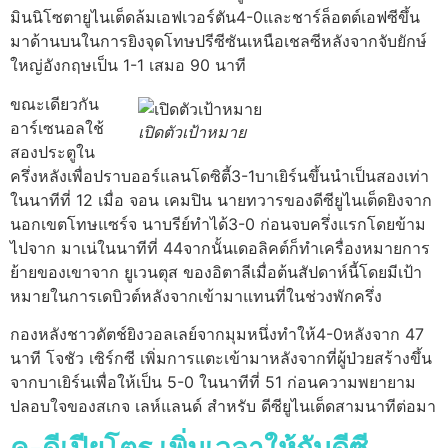
มินนิโซตายูไนเต็ดล้มเอฟเวอร์ตัน4-0และชาร์ล็อตต์เอฟซีขึ้น
มาด้านบนในการยิงจุดโทษปรีซีซันเหนือเชลซีหลังจากจับยักษ์
ใหญ่อังกฤษเป็น 1-1 เสมอ 90 นาที
ขณะเดียวกัน
อาร์เซนอลใช้
เปิดตัวเป้าหมาย
สองประตูใน
ครึ่งหลังเพื่อปราบออร์แลนโดซิตี้3-1บาเยิร์นขึ้นนำเป็นสองเท่า
ในนาทีที่ 12 เมื่อ จอน เคมปิน นายทวารของดีซียูไนเต็ดยิงจาก
นอกเขตโทษแซร์จ นาบรีย์ทำได้3-0 ก่อนจบครึ่งแรกโดยข้าม
ไปจาก มาเน่ในนาทีที่ 44จากนั้นเดอลิคต์ก็ทำเครื่องหมายการ
ย้ายของเขาจาก ยูเวนตุส ของอิตาลีเมื่อต้นสัปดาห์นี้โดยมีเป้า
หมายในการเดบิวต์หลังจากเข้ามาแทนที่ในช่วงพักครึ่ง
กองหลังชาวดัตช์ยิงวอลเลย์จากมุมหนึ่งทำให้4-0หลังจาก 47
นาที โจชัว เซิร์กซี เพิ่มการแตะเข้ามาหลังจากที่ผู้ป่วยสร้างขึ้น
จากบาเยิร์นเพื่อให้เป็น 5-0 ในนาทีที่ 51 ก่อนความพยายาม
ปลอบใจของสเกจ เลห์แลนด์ สำหรับ ดีซียูไนเต็ดสามนาทีต่อมา