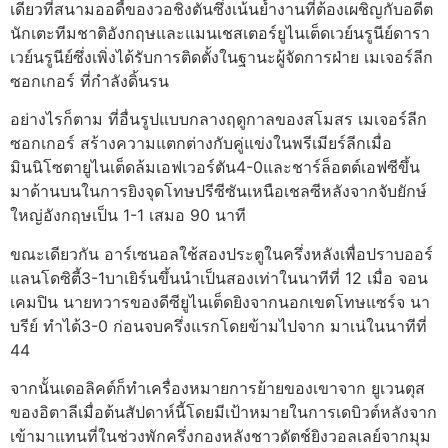
เดียวที่สนามออดี้ของวอชิงตันซึ่งเน้นย้ำงานที่ต้องเผชิญกับอดีต
นักเตะทีมชาติอังกฤษและแมนเชสเตอร์ยูไนเต็ดเวย์นรูนีย์ดารา
เวย์นรูนีย์ซึ่งเพิ่งได้รับการติดตั้งในฐานะผู้จัดการฝ่าย เมเจอร์ลีก
ซอกเกอร์ ที่กำลังดิ้นรน
อย่างไรก็ตาม ที่อื่นรูปแบบกลางฤดูกาลของสโมสร เมเจอร์ลีก
ซอกเกอร์ สร้างความแตกต่างกับคู่แข่งในพรีเมียร์ลีกเมื่อ
มินนิโซตายูไนเต็ดล้มเอฟเวอร์ตัน4-0และชาร์ล็อตต์เอฟซีขึ้น
มาด้านบนในการยิงจุดโทษปรีซีซันเหนือเชลซีหลังจากจับยักษ์
ใหญ่อังกฤษเป็น 1-1 เสมอ 90 นาที
ขณะเดียวกัน อาร์เซนอลใช้สองประตูในครึ่งหลังเพื่อปราบออร์
แลนโดซิตี้3-1บาเยิร์นขึ้นนำเป็นสองเท่าในนาทีที่ 12 เมื่อ จอน
เคมปิน นายทวารของดีซียูไนเต็ดยิงจากนอกเขตโทษแซร์จ นา
บรีย์ ทำได้3-0 ก่อนจบครึ่งแรกโดยข้ามไปจาก มาเน่ในนาทีที่
44
จากนั้นเดอลิคต์ก็ทำเครื่องหมายการย้ายของเขาจาก ยูเวนตุส
ของอิตาลีเมื่อต้นสัปดาห์นี้โดยมีเป้าหมายในการเดบิวต์หลังจาก
เข้ามาแทนที่ในช่วงพักครึ่งกองหลังชาวดัตช์ยิงวอลเลย์จากมุม