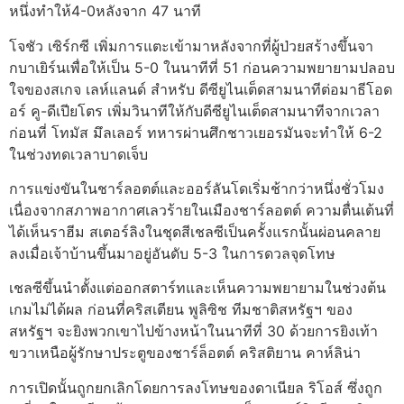
หนึ่งทำให้4-0หลังจาก 47 นาที
โจชัว เซิร์กซี เพิ่มการแตะเข้ามาหลังจากที่ผู้ป่วยสร้างขึ้นจา
กบาเยิร์นเพื่อให้เป็น 5-0 ในนาทีที่ 51 ก่อนความพยายามปลอบ
ใจของสเกจ เลห์แลนด์ สำหรับ ดีซียูไนเต็ดสามนาทีต่อมาธีโอด
อร์ คู-ดีเปียโตร เพิ่มวินาทีให้กับดีซียูไนเต็ดสามนาทีจากเวลา
ก่อนที่ โทมัส มึลเลอร์ ทหารผ่านศึกชาวเยอรมันจะทำให้ 6-2
ในช่วงทดเวลาบาดเจ็บ
การแข่งขันในชาร์ลอตต์และออร์ลันโดเริ่มช้ากว่าหนึ่งชั่วโมง
เนื่องจากสภาพอากาศเลวร้ายในเมืองชาร์ลอตต์ ความตื่นเต้นที่
ได้เห็นราฮีม สเตอร์ลิงในชุดสีเชลซีเป็นครั้งแรกนั้นผ่อนคลาย
ลงเมื่อเจ้าบ้านขึ้นมาอยู่อันดับ 5-3 ในการดวลจุดโทษ
เชลซีขึ้นนำตั้งแต่ออกสตาร์ทและเห็นความพยายามในช่วงต้น
เกมไม่ได้ผล ก่อนที่คริสเตียน พูลิซิช ทีมชาติสหรัฐฯ ของ
สหรัฐฯ จะยิงพวกเขาไปข้างหน้าในนาทีที่ 30 ด้วยการยิงเท้า
ขวาเหนือผู้รักษาประตูของชาร์ล็อตต์ คริสติยาน คาห์ลิน่า
การเปิดนั้นถูกยกเลิกโดยการลงโทษของดาเนียล ริโอส์ ซึ่งถูก