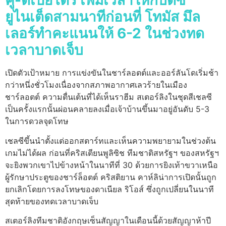
คู-ดีเปียโตร เพิ่มเวลาให้กับดีซี
ยูไนเต็ดสามนาทีก่อนที่ โทมัส มึล
เลอร์ทำคะแนนให้ 6-2 ในช่วงทด
เวลาบาดเจ็บ
เปิดตัวเป้าหมาย การแข่งขันในชาร์ลอตต์และออร์ลันโดเริ่มช้า
กว่าหนึ่งชั่วโมงเนื่องจากสภาพอากาศเลวร้ายในเมือง
ชาร์ลอตต์ ความตื่นเต้นที่ได้เห็นราฮีม สเตอร์ลิงในชุดสีเชลซี
เป็นครั้งแรกนั้นผ่อนคลายลงเมื่อเจ้าบ้านขึ้นมาอยู่อันดับ 5-3
ในการดวลจุดโทษ
เชลซีขึ้นนำตั้งแต่ออกสตาร์ทและเห็นความพยายามในช่วงต้น
เกมไม่ได้ผล ก่อนที่คริสเตียนพูลิซิช ทีมชาติสหรัฐฯ ของสหรัฐฯ
จะยิงพวกเขาไปข้างหน้าในนาทีที่ 30 ด้วยการยิงเท้าขวาเหนือ
ผู้รักษาประตูของชาร์ล็อตต์ คริสติยาน คาห์ลิน่าการเปิดนั้นถูก
ยกเลิกโดยการลงโทษของดาเนียล ริโอส์ ซึ่งถูกเปลี่ยนในนาที
สุดท้ายของทดเวลาบาดเจ็บ
สเตอร์ลิงทีมชาติอังกฤษเซ็นสัญญาในเดือนนี้ด้วยสัญญาห้าปี