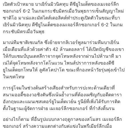
เปิดตัวเป้าหมาย บาเยิร์นมิวนิคทุบ ดีซียูไนเต็ดของเมเจอร์ลีก
ซอกเกอร์ 6-2 ในเกมกระชับมิตรเมื่อวันพุธการเซ็นสัญญาใหม่
ซาดิโอ มาเน่และมัตไตส์เดอลิคต์ทำประตูเปิดตัวในขณะที่บา
เยิร์นมิวนิคทุบ ดีซียูไนเต็ดของเมเจอร์ลีกซอกเกอร์ 6-2 ในเกม
กระชับมิตรเมื่อวันพุธ
มาเน่ทีมชาติเซเนกัล ซึ่งย้ายจากลิเวอร์พูลมาร่วมทีมบาเยิร์น
เมื่อเดือนที่แล้วด้วยค่าตัว 42 ล้านดอลลาร์ ได้เปิดบัญชีของเขา
ให้กับแชมป์บุนเดสลีกาจากจุดโทษหลังจากผ่านไปห้านาที มา
เน่ได้จุดโทษหลังจากโดโนแวน ไพนส์ปราการหลังของดีซี
ยูไนเต็ดยกโทษให้ ลูคัสโคปาโด ขณะที่กองหน้าวัยรุ่นพุ่งเข้าไป
ในเขตโทษ
การจู่โจมในช่วงต้นสร้างเสียงสำหรับการปะทะด้านเดียวที่
สนามออดี้ของวอชิงตันซึ่งเน้นย้ำงานที่ต้องเผชิญกับอดีตดารา
อังกฤษและแมนเชสเตอร์ยูไนเต็ดเวย์น รูนีย์ที่เพิ่งได้รับการติด
ตั้งในฐานะผู้จัดการฝ่าย เมเจอร์ลีกซอกเกอร์ ที่กำลังดิ้นรน
อย่างไรก็ตาม ที่อื่นรูปแบบกลางฤดูกาลของสโมสร เมเจอร์ลีก
ซอกเกอร์ สร้างความแตกต่างกับคู่แข่งในพรีเมียร์ลีกเมื่อ