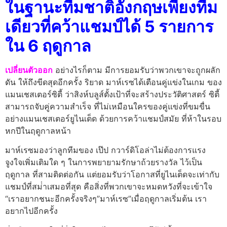
ในฐานะทีมชาติอังกฤษเพียงทีม
เดียวที่คว้าแชมป์ได้ 5 รายการ
ใน 6 ฤดูกาล
เปลี่ยนตัวออก
อย่างไรก็ตาม มีการยอมรับว่าพวกเขาจะถูกผลัก
ดัน ให้ถึงขีดสุดอีกครั้ง ริยาด มาห์เรซได้เตือนคู่แข่งในเกม ของ
แมนเชสเตอร์ซิตี้ ว่าสิงห์บลูส์ตั้งเป้าที่จะสร้างประวัติศาสตร์ ซิตี้
สามารถจับคู่ความสําเร็จ ที่ไม่เหมือนใครของคู่แข่งที่ขมขื่น
อย่างแมนเชสเตอร์ยูไนเต็ด ด้วยการคว้าแชมป์สมัย ที่ห้าในรอบ
หกปีในฤดูกาลหน้า
มาห์เรซมองว่าลูกทีมของ เป๊ป กวาร์ดิโอล่าไม่ต้องการแรง
จูงใจเพิ่มเติมใด ๆ ในการพยายามรักษาถ้วยรางวัล ไว้เป็น
ฤดูกาล ที่สามติดต่อกัน แต่ยอมรับว่าโอกาสที่ยูไนเต็ดจะเท่ากับ
แชมป์ที่สม่ําเสมอที่สุด คือสิ่งที่พวกเขาจะหมดหวังที่จะเข้าใจ
“เราอยากชนะอีกครั้งจริงๆ”มาห์เรซ”เมื่อฤดูกาลเริ่มต้น เรา
อยากไปอีกครั้ง