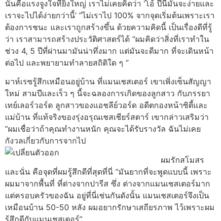
นั่นคือแรงจูงใจที่ยิ่งใหญ่ เราไม่เคยคิดว่า ‘โอ้ ปีนี้มันจะง่ายและ
เราจะไปได้ง่ายกว่านี้’ “ไม่เราไป 100% จากจุดเริ่มต้นเพราะเรา
ต้องการชนะ และเราถูกสร้างขึ้น ด้วยความคิดนี้ เป็นเรื่องดีที่รู้
ว่า เราสามารถสร้างประวัติศาสตร์ได้ “ผมคิดว่าสิ่งที่เราทําใน
ช่วง 4, 5 ปีที่ผ่านมามันน่าทึ่งมาก แต่มันจะดีมาก ที่จะเดินหน้า
ต่อไป และพยายามทําลายสถิติใด ๆ ”
มาห์เรซรู้สึกเหมือนอยู่บ้าน ที่แมนเชสเตอร์ เขาเพิ่งเซ็นสัญญา
ใหม่ สามปีและเร็ว ๆ นี้จะฉลองการเกิดของลูกสาว กับภรรยา
เทย์เลอร์วอร์ด ลูกสาวของแอชลีย์วอร์ด อดีตกองหน้าซิตี้และ
แม่บ้าน ที่แท้จริงของรุ่งอรุณเชสเชียร์สตาร์ เขากล่าวเสริมว่า
“ผมเชื่อว่าถ้าคุณทํางานหนัก คุณจะได้รับรางวัล ฉันไม่เคย
กังวลเกี่ยวกับการ
จากไป
ผมรักสโมสร
และนั่น คือจุดที่ผมรู้สึกดีที่สุดที่นี่ “มันยากที่จะพูดแบบนี้ เพราะ
ผมมาจากพื้นที่ ที่ต่างจากปารีส ซึ่ง ต่างจากแมนเชสเตอร์มาก
แต่ครอบครัวของฉัน อยู่ที่นี่เช่นกันดังนั้น แมนเชสเตอร์จึงเป็น
เหมือนบ้าน 50-50 หลัง ผมอยากรักษาเสถียรภาพ ไว้เพราะผม
รู้สึกดีกับแมนเชสเตอร์”