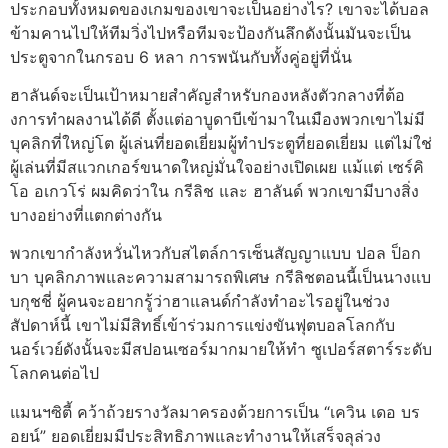
ประกอบทั้งหมดของเกมของเขาจะเป็นอย่างไร? เขาจะได้บอล
ข้ามคานไปให้ทีมวิ่งไปหรือทีมจะป้องกันลึกดังนั้นมันจะเป็น
ประตูจากในกรอบ 6 หลา การพนันกับทั้งคู่อยู่ที่นั่น
ฮาลันด์จะเป็นเป้าหมายสําคัญสําหรับกองหลังตัวกลางที่ต้อ
งการทําผลงานได้ดี ตั้งแต่อาบูดาบีเข้ามาในเมืองพวกเขาไม่มี
บุคลิกที่ใหญ่โต ผู้เล่นที่ยอดเยี่ยมผู้ทําประตูที่ยอดเยี่ยม แต่ไม่ใช่
ผู้เล่นที่มีสแวกเกอร์ขนาดใหญ่มั่นใจอย่างเปิดเผย แม้แต่ เซร์คิ
โอ อเกวโร่ ผมคิดว่าใน กรีลิช และ ฮาลันด์ พวกเขามีบางสิ่ง
บางอย่างที่แตกต่างกัน
พวกเขากําลังหวั่นไหวกับสไตล์การเซ็นสัญญาแบบ ปอล ป็อก
บา บุคลิกภาพและความสามารถพิเศษ กรีลิชตอนนี้เป็นนางแบ
บกุชชี่ ผู้คนจะอยากรู้ว่าฮาแลนด์กําลังทําอะไรอยู่ในช่วง
สัปดาห์นี้ เขาไม่มีสิทธิ์เข้าร่วมการแข่งขันฟุตบอลโลกกับ
นอร์เวย์ดังนั้นจะมีสปอนเซอร์มากมายให้ทํา ซูเปอร์สตาร์ระดับ
โลกคนต่อไป
แมนฯซิตี้ คว้าถ้วยรางวัลมาครองด้วยการเป็น “เควิน เดอ บร
อยน์” ยอดเยี่ยมมีประสิทธิภาพและทํางานให้เสร็จลุล่วง