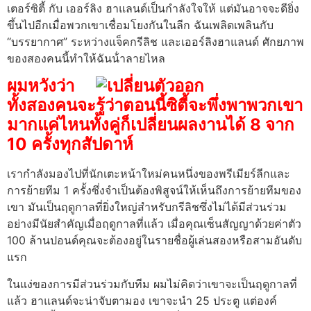
เตอร์ซิตี้ กับ เออร์ลิง ฮาแลนด์เป็นกําลังใจให้ แต่มันอาจจะดียิ่ง
ขึ้นไปอีกเมื่อพวกเขาเชื่อมโยงกันในลีก ฉันเพลิดเพลินกับ
“บรรยากาศ” ระหว่างแจ็คกรีลิช และเออร์ลิงฮาแลนด์ ศักยภาพ
ของสองคนนี้ทําให้ฉันน้ําลายไหล
ผมหวังว่า
ทั้งสองคนจะรู้ว่าตอนนี้ซิตี้จะพึ่งพาพวกเขา
มากแค่ไหนทั้งคู่ก็เปลี่ยนผลงานได้ 8 จาก
10 ครั้งทุกสัปดาห์
เรากําลังมองไปที่นักเตะหน้าใหม่คนหนึ่งของพรีเมียร์ลีกและ
การย้ายทีม 1 ครั้งซึ่งจําเป็นต้องพิสูจน์ให้เห็นถึงการย้ายทีมของ
เขา มันเป็นฤดูกาลที่ยิ่งใหญ่สําหรับกรีลิชซึ่งไม่ได้มีส่วนร่วม
อย่างมีนัยสําคัญเมื่อฤดูกาลที่แล้ว เมื่อคุณเซ็นสัญญาด้วยค่าตัว
100 ล้านปอนด์คุณจะต้องอยู่ในรายชื่อผู้เล่นสองหรือสามอันดับ
แรก
ในแง่ของการมีส่วนร่วมกับทีม ผมไม่คิดว่าเขาจะเป็นฤดูกาลที่
แล้ว ฮาแลนด์จะน่าจับตามอง เขาจะนํา 25 ประตู แต่องค์