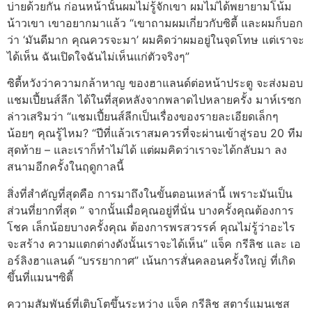
บ่ายด้วยกัน ก่อนหน้านั้นผมไม่รู้จักเขา ผมไม่ได้พยายามโน้ม
น้าวเขา เขาอยากมาแล้ว “เขาถามผมเกี่ยวกับซิตี้ และผมก็บอก
ว่า ‘มันดีมาก คุณควรจะมา’ ผมคิดว่าผมอยู่ในจุดโทษ แต่เราจะ
ได้เห็น ฉันเปิดใจฉันไม่เห็นแก่ตัวจริงๆ”
ซิตี้หวังว่าความกล้าหาญ ของฮาแลนด์ต่อหน้าประตู จะส่งมอบ
แชมเปี้ยนส์ลีก ได้ในที่สุดหลังจากพลาดไปหลายครั้ง มาห์เรซก
ล่าวเสริมว่า “แชมเปี้ยนส์ลีกเป็นเรื่องของรายละเอียดเล็กๆ
น้อยๆ คุณรู้ไหม? “ปีที่แล้วเราสมควรที่จะผ่านเข้าสู่รอบ 20 ทีม
สุดท้าย – และเราก็ทําไม่ได้ แต่ผมคิดว่าเราจะได้กลับมา ลง
สนามอีกครั้งในฤดูกาลนี้
สิ่งที่สําคัญที่สุดคือ การมาถึงในขั้นตอนเหล่านี้ เพราะมันเป็น
ส่วนที่ยากที่สุด ” จากนั้นเมื่อคุณอยู่ที่นั่น บางครั้งคุณต้องการ
โชค เล็กน้อยบางครั้งคุณ ต้องการพรสวรรค์ คุณไม่รู้ว่าอะไร
จะสร้าง ความแตกต่างดังนั้นเราจะได้เห็น” แจ็ค กรีลิช และ เอ
อร์ลิงฮาแลนด์ “บรรยากาศ” เน้นการสั่นคลอนครั้งใหญ่ ที่เกิด
ขึ้นที่แมนฯซิตี้
ความสัมพันธ์ที่เติบโตขึ้นระหว่าง แจ็ค กรีลิช สตาร์แมนเชส