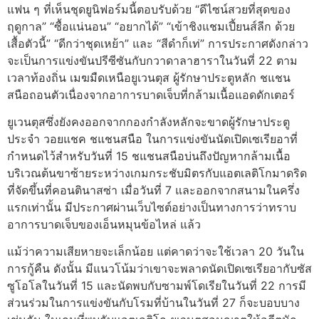
แฟน ๆ ที่เห็นชุดยูนิฟอร์มนี้ตอบรับด้วย “ดีไซน์สวยที่สุดของ
ฤดูกาล” “ซื้อแน่นอน” “อยากได้” “เข้าชิงแชมเปี้ยนส์ลีก ด้วย
เสื้อตัวนี้” “ดีกว่าชุดเหย้า” และ “สีดำก็เท่” การประกาศดังกล่าว
จะเป็นการแข่งขันปรีซีซันกับกวาดาลาฮาราในวันที่ 22 ตาม
เวลาท้องถิ่น เมฆมืดเหนือยูเวนตุส ผู้รักษาประตูหลัก ชแชน
สนือถอนตัวเนื่องจากอาการบาดเจ็บที่กล้ามเนื้อแอดดักเตอร์
ยูเวนตุสซึ่งยังคงออกจากกองกำลังหลักจะขาดผู้รักษาประตู
ประจำ วอยแชค ชแชนสนือ ในการแข่งขันนัดเปิดเซเรียอาที่
กำหนดไว้สำหรับวันที่ 15 ชแชนสนือบ่นถึงปัญหากล้ามเนื้อ
บริเวณต้นขาซ้ายระหว่างเกมกระชับมิตรกับแอตเลติโกมาดริด
ที่จัดขึ้นที่คอนตินาสซ่า เมื่อวันที่ 7 และออกจากสนามในครึ่ง
แรกเท่านั้น มีประกาศผ่านเว็บไซต์อย่างเป็นทางการว่าทราบ
อาการบาดเจ็บของเอ็นหมุนข้อไหล่ แล้ว
แม้ว่าความเสียหายจะเล็กน้อย แต่คาดว่าจะใช้เวลา 20 วันใน
การกู้คืน ดังนั้น มีแนวโน้มว่าเขาจะพลาดนัดเปิดเซเรียอากับซัส
ซูโอโลในวันที่ 15 และนัดพบกับซามพ์โดเรียในวันที่ 22 การมี
ส่วนร่วมในการแข่งขันกับโรมที่บ้านในวันที่ 27 ก็จะบอบบาง