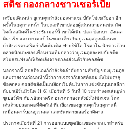
สติช กองกลางชาวเซอร์เบีย
เตรียมเดินหน้า ยูเวนตุสกำลังมองหาแชมป์กัลโช่เซเรียอา อีก
ครั้งในฤดูกาลหน้า ในขณะที่เขาปล่อยผู้เล่นหลายคนเช่น มัต
ไตส์เดอลิคต์ในช่วงซัมเมอร์นี้ เขาได้เพิ่ม ปอล ป็อกบา, อังเคล
ดิมาเรีย และเบรเมอร์ ในขณะเดียวกัน ยูเวนตุสดูเหมือนจะ
กำลังเจรจาเสริมกำลังเพิ่มเติม ฟาบริซิโอ โรมาโน นักข่าวด้าน
ตลาดนักเตะของเพื่อนร่วมทีมกล่าวว่ายูเวนตุสจะพบกับอดีต
สโมสรแฟรงก์เฟิร์ตหลังจากตกลงส่วนตัวกับคอสติช
นอกจากนี้ คอสติชเองก็กำลังจัดลำดับความสำคัญของยูเวนตุส
และรายงานก่อนหน้านี้ว่าการเจรจากับเวสต์แฮม ยังไม่บรรลุ
ข้อตกลง คอสติชยังเป็นเหยือกเริ่มต้นในการแข่งขันบุนเดสลีกา
กับบาเยิร์นมิวนิค (1-6) เมื่อวันที่ 5 วันที่ 10 ระหว่างงดเล่นยูฟ่า
ซูเปอร์คัพ กับเรอัลมาดริด อนาคตกองหลังยังไม่ชัดเจน โดด
เด่นด้วยปลอกคอที่ตัดกัน! ทีมเยือนของยูเวนตุสในฤดูกาลนี้
เหมือนคาร์บอนยูเวนตุส และซัพพลายเออร์อาดิดาส
ประกาศเมื่อวันที่ 21 การออกแบบชุดเยือนของพวกเขาสำหรับ