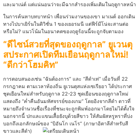
และมาเน่ต์ แต่แน่นอนว่าจะมีฉากสำรองเพิ่มเติมในฤดูกาลหน้า
ในการค้นหาบทบาทนำ เพื่อนร่วมงานของเขา มาเนต์ ออกเดิน
ทางไปบาเยิร์นในดิวิชั่น 1 ของเยอรมนี แต่ฟีร์มีโน่จะสานต่อ
หรือไม่? แนวโน้มในอนาคตของฤดูร้อนนี้จะถูกจับตามอง
“ดีไซน์สวยที่สุดของฤดูกาล” ยูเวนตุ
สประกาศเปิดทีมเยือนฤดูกาลใหม่!
“ดีกว่าโฮมคิท”
การตอบสนองเช่น “ฉันต้องการ” และ “สีดำเท่” เมื่อวันที่ 22
กรกฎาคม ตามเวลาท้องถิ่น ยูเวนตุสแห่งเซเรียอา ได้ประกาศ
ชุดเยือนใหม่สำหรับฤดูกาล 22-23 ชุดเยือนของฤดูกาลใหม่
แสดงถึง “ค่ำคืนอันมหัศจรรย์ของเกม” โดยอิงจากสีดำ ดาวที่
หมายถึงจำนวนชื่อเรื่องที่ชนะจะถูกพิมพ์ออกมาโดยไม่ได้ตั้งใจ
นอกจากนี้ ปกและแขนเสื้อยังบุด้วยสีขาว ให้สัมผัสหรูหราที่บ่ง
บอกถึงเอกลักษณ์ของ “บิอันโก เนโร” (ภาษาอิตาลีสำหรับสี
ขาวและสีดำ)