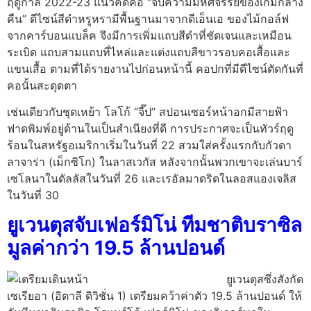
ฤดูกาล 2022-23 แนวคิดคือ “จับความมหัศจรรย์ของเกมกลาง
คืน” ดีไซน์สีดำหรูหรามีพื้นฐานมาจากดีเอ็นเอ ของไม้กอล์ฟ
จากคาร์บอนแบล็ค จึงมีการเพิ่มแถบสีดำที่ชัดเจนและเหมือน
ระเบิด แถบสามแถบที่ไหล่และแต่งแถบสีขาวรอบคอเสื้อและ
แขนเสื้อ ตามที่ได้รายงานไปก่อนหน้านี้ คอปกที่มีดีไซน์ตัดกันที่
คอนั้นสะดุดตา
เช่นเดียวกับชุดเหย้า โลโก้ “จี๊ป” สปอนเซอร์หน้าอกมีสายฟ้า
ฟาดพิมพ์อยู่ด้านในเป็นสำเนียงที่ดี การประกาศจะเป็นทัวร์ฤดู
ร้อนในสหรัฐอเมริกาเริ่มในวันที่ 22 สวมใส่ครั้งแรกกับกัวดา
ลาจาร่า (เม็กซิโก) ในลาสเวกัส หลังจากนั้นพวกเขาจะเล่นบาร์
เซโลนาในดัลลัสในวันที่ 26 และเรอัลมาดริดในลอสแองเจลิส
ในวันที่ 30
ยูเวนตุสจับเฟอร์มิโน่ ทีมชาติบราซิล
มูลค่ากว่า 19.5 ล้านปอนด์
ยูเวนตุสซึ่งสังกัด
เซเรียอา (อิตาลี ดิวิชั่น 1) เตรียมคว้าค่าตัว 19.5 ล้านปอนด์ ให้