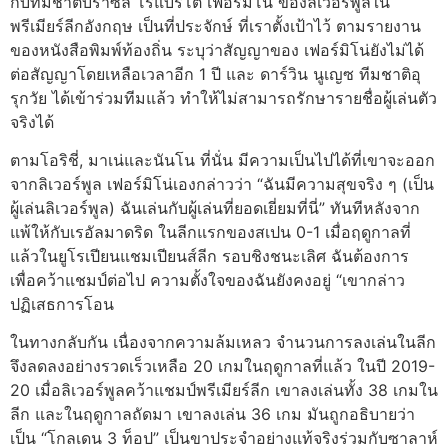
กับทีมชาติบราซิล โรแบร์โต้ เฟอร์มิโน่ ของลิเวอร์พูลใน
พรีเมียร์ลีกอังกฤษ เป็นที่ประจักษ์ ที่เราตั้งเป้าไว้ ตามรายงาน
ของหนังสือพิมพ์ท้องถิ่น ระบุว่าสัญญาของ เฟอร์มิโน่ยังไม่ได้
ต่อสัญญาโดยเหลือเวลาอีก 1 ปี และ ดาร์วิน นูเญซ ทีมชาติอุ
รุกวัย ได้เข้าร่วมทีมแล้ว ทำให้ไม่สามารถรักษารายชื่อผู้เล่นตัว
จริงได้
ตามโอริชี่, มาเน่และนันโน ที่นั่น มีความเป็นไปได้ที่เขาจะออก
จากลิเวอร์พูล เฟอร์มิโน่เองกล่าวว่า “ฉันมีความสุขจริง ๆ (เป็น
ผู้เล่นลิเวอร์พูล) ฉันเล่นกับผู้เล่นที่ยอดเยี่ยมที่นี่” ทันทีหลังจาก
แพ้ให้กับเรอัลมาดริด ในลีกแรกของสเปน 0-1 เมื่อฤดูกาลที่
แล้วในยูโรเปียนแชมเปียนส์ลีก รอบชิงชนะเลิศ ฉันต้องการ
เพื่อคว้าแชมป์ต่อไป ความตั้งใจของฉันยังคงอยู่ “เขากล่าว
ปฏิเสธการโอน
ในทางกลับกัน เนื่องจากความล้มเหลว จำนวนการลงเล่นในลีก
จึงลดลงอย่างรวดเร็วเหลือ 20 เกมในฤดูกาลที่แล้ว ในปี 2019-
20 เมื่อลิเวอร์พูลคว้าแชมป์พรีเมียร์ลีก เขาลงเล่นทั้ง 38 เกมใน
ลีก และในฤดูกาลถัดมา เขาลงเล่น 36 เกม มันถูกอธิบายว่า
เป็น “โกลเดน 3 ท็อป” เป็นขาประจำอย่างแท้จริงร่วมกับซาลาห์