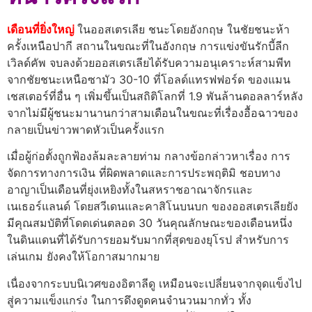
เดือนที่ยิ่งใหญ่
ในออสเตรเลีย ชนะโดยอังกฤษ ในชัยชนะห้า
ครั้งเหนือปากี สถานในขณะที่ในอังกฤษ การแข่งขันรักบี้ลีก
เวิลด์คัพ จบลงด้วยออสเตรเลียได้รับความอนุเคราะห์สามพีท
จากชัยชนะเหนือซามัว 30-10 ที่โอลด์แทรฟฟอร์ด ของแมน
เชสเตอร์ที่อื่น ๆ เพิ่มขึ้นเป็นสถิติโลกที่ 1.9 พันล้านดอลลาร์หลัง
จากไม่มีผู้ชนะมานานกว่าสามเดือนในขณะที่เรื่องอื้อฉาวของ
กลายเป็นข่าวพาดหัวเป็นครั้งแรก
เมื่อผู้ก่อตั้งถูกฟ้องล้มละลายท่าม กลางข้อกล่าวหาเรื่อง การ
จัดการทางการเงิน ที่ผิดพลาดและการประพฤติมิ ชอบทาง
อาญาเป็นเดือนที่ยุ่งเหยิงทั้งในสหราชอาณาจักรและ
เนเธอร์แลนด์ โดยสวีเดนและคาสิโนบนบก ของออสเตรเลียยัง
มีคุณสมบัติที่โดดเด่นตลอด 30 วันคุณลักษณะของเดือนหนึ่ง
ในดินแดนที่ได้รับการยอมรับมากที่สุดของยุโรป สําหรับการ
เล่นเกม ยังคงให้โอกาสมากมาย
เนื่องจากระบบนิเวศของอิตาลีดู เหมือนจะเปลี่ยนจากจุดแข็งไป
สู่ความแข็งแกร่ง ในการดึงดูดคนจํานวนมากทั่ว ทั้ง