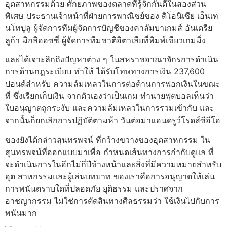
อุตสาหกรรมด้วย ศักยภาพของตลาดที่รู้จักกันดีในสองส่วน
พิเศษ ประธานเจ้าหน้าที่ฝ่ายการพาณิชย์ของ ดิโอนิเซีย เอ็นเท
นโทปูลู ผู้จัดการทีมผู้จัดการบัญชีของคาลัมบาเกมส์ อันเดรีย
ลูก้า มิกลิออซซี่ ผู้จัดการทีมชาติอิตาเลียที่พิมพ์เขียวเกมมิ่ง
และได้เจาะลึกถึงปัญหาต่าง ๆ ในสหราชอาณาจักรการดําเนิน
การด้านกฎระเบียบ ทําให้ ได้รับโทษทางการเงิน 237,600
ปอนด์สําหรับ ความล้มเหลวในการต่อต้านการฟอกเงินในขณะ
ที่ ซึ่งเรียกเก็บเงิน จากตัวเองว่าเป็นเกม ทํานายฟุตบอลเห็นว่า
ใบอนุญาตถูกระงับ และความล้มเหลวในการรวมเข้ากับ และ
จากนั้นก็ยกเลิกการปฏิบัติตามห้า วันต่อมาแอนดรูว์โรดส์ซีอีโอ
ของยังได้กล่าวสุนทรพจน์ ที่กว้างขวางของอุตสาหกรรม ใน
สุนทรพจน์ที่ออกแบบมาเพื่อ กําหนดเส้นทางการกํากับดูแล ที่
จะดําเนินการในอีกไม่กี่ปีข้างหน้าและสิ่งที่มีความหมายสําหรับ
อุต สาหกรรมและผู้เล่นบทบาท ของเราคือการอนุญาตให้เล่น
การพนันตราบใดที่ปลอดภัย ยุติธรรม และปราศจาก
อาชญากรรม ไม่ใช่การตัดสินทางศีลธรรมว่า ใช้เงินไปกับการ
พนันมาก