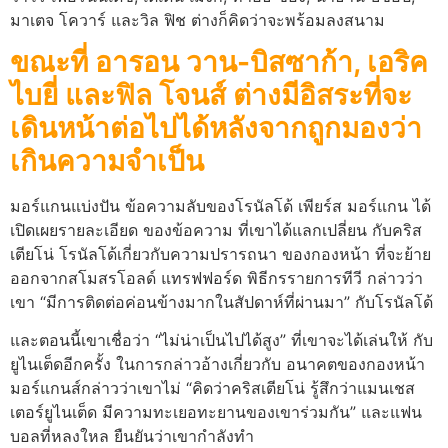
มาเตจ โควาร์ และวิล ฟิช ต่างก็คิดว่าจะพร้อมลงสนาม
ขณะที่ อารอน วาน-บิสซาก้า, เอริค
ไบยี่ และฟิล โจนส์ ต่างมีอิสระที่จะ
เดินหน้าต่อไปได้หลังจากถูกมองว่า
เกินความจําเป็น
มอร์แกนแบ่งปัน ข้อความลับของโรนัลโด้ เพียร์ส มอร์แกน ได้
เปิดเผยรายละเอียด ของข้อความ ที่เขาได้แลกเปลี่ยน กับคริส
เตียโน่ โรนัลโด้เกี่ยวกับความปรารถนา ของกองหน้า ที่จะย้าย
ออกจากสโมสรโอลด์ แทรฟฟอร์ด พิธีกรรายการทีวี กล่าวว่า
เขา “มีการติดต่อค่อนข้างมากในสัปดาห์ที่ผ่านมา” กับโรนัลโด้
และตอนนี้เขาเชื่อว่า “ไม่น่าเป็นไปได้สูง” ที่เขาจะได้เล่นให้ กับ
ยูไนเต็ดอีกครั้ง ในการกล่าวอ้างเกี่ยวกับ อนาคตของกองหน้า
มอร์แกนส์กล่าวว่าเขาไม่ “คิดว่าคริสเตียโน่ รู้สึกว่าแมนเชส
เตอร์ยูไนเต็ด มีความทะเยอทะยานของเขาร่วมกัน” และแฟน
บอลที่หลงใหล ยืนยันว่าเขากําลังทํา