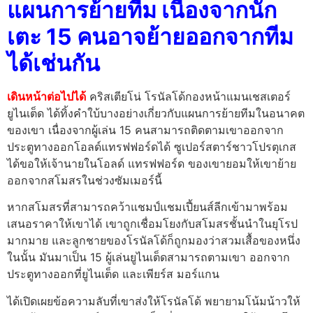
แผนการย้ายทีม เนื่องจากนัก
เตะ 15 คนอาจย้ายออกจากทีม
ได้เช่นกัน
เดินหน้าต่อไปได้
คริสเตียโน่ โรนัลโด้กองหน้าแมนเชสเตอร์
ยูไนเต็ด ได้ทิ้งคําใบ้บางอย่างเกี่ยวกับแผนการย้ายทีมในอนาคต
ของเขา เนื่องจากผู้เล่น 15 คนสามารถติดตามเขาออกจาก
ประตูทางออกโอลด์แทรฟฟอร์ดได้ ซูเปอร์สตาร์ชาวโปรตุเกส
ได้ขอให้เจ้านายในโอลด์ แทรฟฟอร์ด ของเขายอมให้เขาย้าย
ออกจากสโมสรในช่วงซัมเมอร์นี้
หากสโมสรที่สามารถคว้าแชมป์แชมเปี้ยนส์ลีกเข้ามาพร้อม
เสนอราคาให้เขาได้ เขาถูกเชื่อมโยงกับสโมสรชั้นนําในยุโรป
มากมาย และลูกชายของโรนัลโด้ก็ถูกมองว่าสวมเสื้อของหนึ่ง
ในนั้น มันมาเป็น 15 ผู้เล่นยูไนเต็ดสามารถตามเขา ออกจาก
ประตูทางออกที่ยูไนเต็ด และเพียร์ส มอร์แกน
ได้เปิดเผยข้อความลับที่เขาส่งให้โรนัลโด้ พยายามโน้มน้าวให้