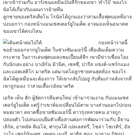
เขาเข้าร่วมกับ อาร์เซนอลอันเป็นที่รักของเขา ‘คําใบ้’ ของโร
นัลโด้เกี่ยวกับแผนการย้ายทีม
ลูกชายของคริสเตียโน่ โรนัลโด้ถูกมองว่าสวมเสื้อฟุตบอลที่อาจ
บ่งบอกว่า กองหน้าแมนเชสเตอร์ยูไนเต็ด อาจมองเห็นอนาคต
ของเขาได้ตรงไหน
กองหน้ารายนี้
ขอย้ายออกจากยูไนเต็ด ในช่วงซัมเมอร์นี้ เพื่อเติมเต็มความ
กระหาย ในการเล่นฟุตบอลแชมเปี้ยนส์ลีก เขามีข่าวเชื่อมโยง
กับนักเตะอย่าง บาเยิร์น มิวนิค, เชลซี, ปารีส แซงต์-แชร์กแมง
และแอตเลติโก มาดริด แต่มาเตโอลูกชายคนสุดท้อง ของโร
นัลโด้ดูเหมือนจะต้องการ ให้เขากลับไปอยู่ กับทีมเก่าหลังจากที่
เขาถูกมอง ว่าสวมเสื้อเรอัลมาดริด
เอริค เท็น ฮัก ผู้จัดการทีมคนใหม่ เข้ามาร่วมงาน กับแมนเชส
เตอร์ยูไนเต็ด แต่รู้ว่าเขาต้องเปลี่ยนไม้ตาย บางส่วนออกไปก่อน
หมดเวลา ตลาดซื้อขายซัมเมอร์นี้ ดาวรุ่งหลายคน อาจถูก
ปล่อยตัว ไปเล่นแบบยืมตัวเพื่อสานต่อการพัฒนาร่วมกับ อีธาน
เลิร์ด, อาหมัด ดิเอโล่, ฟากุนโด้ เปลเลสทรี, โชล่า โชเรติร์, อัล
วาโร เฟอร์นันเดซ, เตเดน เมงกี, ทาฮิธ ชอง, นาธาน บิชอป,