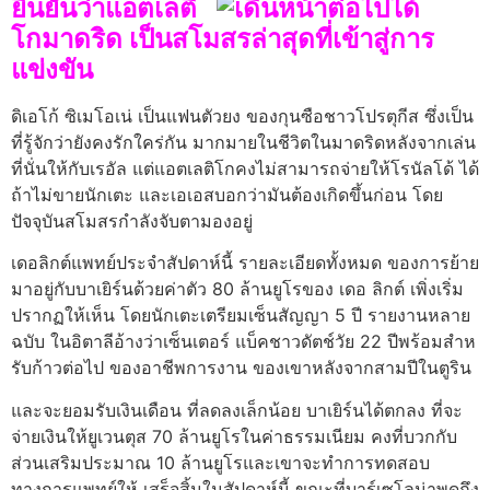
ยืนยันว่าแอต
เลติ
โกมาดริด เป็นสโมสรล่าสุดที่เข้าสู่การ
แข่งขัน
ดิเอโก้ ซิเมโอเน่ เป็นแฟนตัวยง ของกุนซือชาวโปรตุกีส ซึ่งเป็น
ที่รู้จักว่ายังคงรักใคร่กัน มากมายในชีวิตในมาดริดหลังจากเล่น
ที่นั่นให้กับเรอัล แต่แอตเลติโกคงไม่สามารถจ่ายให้โรนัลโด้ ได้
ถ้าไม่ขายนักเตะ และเอเอสบอกว่ามันต้องเกิดขึ้นก่อน โดย
ปัจจุบันสโมสรกําลังจับตามองอยู่
เดอลิกต์แพทย์ประจําสัปดาห์นี้ รายละเอียดทั้งหมด ของการย้าย
มาอยู่กับบาเยิร์นด้วยค่าตัว 80 ล้านยูโรของ เดอ ลิกต์ เพิ่งเริ่ม
ปรากฏให้เห็น โดยนักเตะเตรียมเซ็นสัญญา 5 ปี รายงานหลาย
ฉบับ ในอิตาลีอ้างว่าเซ็นเตอร์ แบ็คชาวดัตช์วัย 22 ปีพร้อมสําห
รับก้าวต่อไป ของอาชีพการงาน ของเขาหลังจากสามปีในตูริน
และจะยอมรับเงินเดือน ที่ลดลงเล็กน้อย บาเยิร์นได้ตกลง ที่จะ
จ่ายเงินให้ยูเวนตุส 70 ล้านยูโรในค่าธรรมเนียม คงที่บวกกับ
ส่วนเสริมประมาณ 10 ล้านยูโรและเขาจะทําการทดสอบ
ทางการแพทย์ให้ เสร็จสิ้นในสัปดาห์นี้ ขณะที่บาร์เซโลน่าพูดถึง