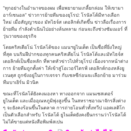
“ทุกอย่างในอํานาจของผม เพื่อพยายามเกลี้ยกล่อม ให้เขามา
อาร์เซนอล” ข่าวการย้ายทีมของยุโรป: โรนัลโด้มีทางเลือก
ใหม่ เมื่อสัญญาของ มัทไธจ์ส เดอลิกต์เกิดขึ้น ข่าวลือเรื่องการ
ย้ายทีม กําลังดําเนินไปอย่างล้นหลาม ก่อนจะถึงช่วงซัมเมอร์ ที่
วุ่นวายของธุรกิจ
โดยคริสเตียโน่ โรนัลโด้ของ แมนฯยูไนเต็ด เป็นชื่อที่ยิ่งใหญ่
ที่สุด บนริมฝีปากของทุกคนคริสเตียโน่ โรนัลโด้และมัทไธจ์ส
เดอลิกต์เป็นชื่อหลัก ที่พาดหัวข่าวไปทั่วยุโรป เนื่องจากหน้าต่าง
การ ย้ายทีมถูกตั้งค่า ให้เข้าสู่โอเวอร์ไดรฟ์ เดอลิกต์กองหลังยู
เวนตุส ถูกขังอยู่ในการเจรจา กับเชลซีก่อนจะเลือกย้าย มาร่วม
ทีมบาเยิร์น มิวนิค
ขณะที่โรนัลโด้ยังคงมองหา ทางออกจาก แมนเชสเตอร์
ยูไนเต็ด และเมื่ออุณหภูมิพุ่งสูงขึ้น ในสหราชอาณาจักรสิ่งต่าง
ๆ จะยังคงร้อนขึ้นในตลาด การถ่ายโอนทั่วทั้งทวีป แอตเลติโก
เป็นตัวเลือกสําหรับ โรนัลโด้ ยูไนเต็ดยังคงยืนกรานว่าโรนัลโด้
ไม่ได้ขายแต่หนังสือพิมพ์สเปน