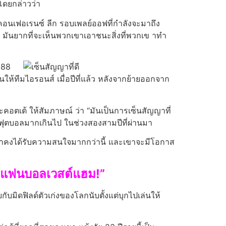
โดยกล่าวว่า
คอนเฟอเรนซ์ ลีก รอบเพลย์ออฟที่กําลังจะมาถึง
 มันยากที่จะเห็นพวกเขาเอาชนะสิ่งที่พวกเข าทํา
988
นให้ทีมไอรอนส์ เมื่อปีที่แล้ว หลังจากย้ายออกจาก
ละคอตเต้ ให้สัมภาษณ์ ว่า “มันเป็นการเซ็นสัญญาที่
ล่นฟุตบอลมากเกินไป ในช่วงสองสามปีที่ผ่านมา
 เขาคงได้รับความสนใจมากกว่านี้ และเขาจะมีโอกาส
นจากแฟนบอลเวสต์แฮม!”
บมิดฟิลด์ตัวเก่งของโลกนับตั้งแต่บุกไปเล่นให้