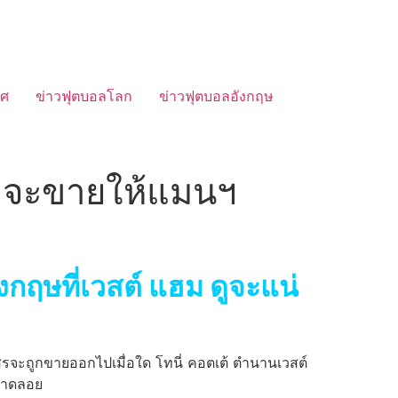
ทศ
ข่าวฟุตบอลโลก
ข่าวฟุตบอลอังกฤษ
่าจะขายให้แมนฯ
กฤษที่เวสต์ แฮม ดูจะแน่
รจะถูกขายออกไปเมื่อใด โทนี่ คอตเต้ ตํานานเวสต์
ะขาดลอย