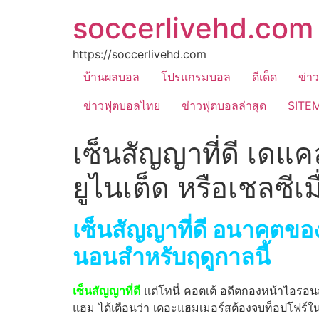
soccerlivehd.com
https://soccerlivehd.com
บ้านผลบอล
โปรแกรมบอล
ดีเด็ด
ข่า
ข่าวฟุตบอลไทย
ข่าวฟุตบอลล่าสุด
SITE
เซ็นสัญญาที่ดี เด
ยูไนเต็ด หรือเชลซีเมื
เซ็นสัญญาที่ดี อนาคตขอ
นอนสําหรับฤดูกาลนี้
เซ็นสัญญาที่ดี
แต่โทนี่ คอตเต้ อดีตกองหน้าไอรอนส
แฮม ได้เตือนว่า เดอะแฮมเมอร์สต้องจบท็อปโฟร์ใน