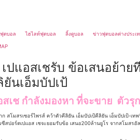
วฟุตบอล
ไฮไลท์ฟุตบอล
ลิ้งดูบอล
ข่าวฟุตบอลต่างประเ
MAP
ก เปแอสเชรับ ข้อเสนอย้า
ิยันเอ็มบัปเป้
สเช กําลังมองหา ที่จะขาย ตัวรุก
 สโมสรเซอร์ไพรส์ คว้าตัวคีลิยัน เอ็มบัปเป้คีลิยัน เอ็มบัปเป้-เท
เอ็มซีสปอร์ตเปแอส เชจะยอมรับข้อ เสนอ200ล้านยูโร จากสโมสรอัล 