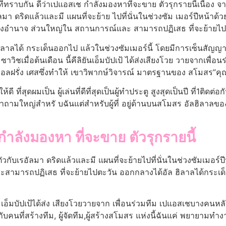
ที่ทราบกัน ดีว่าเปแอสเช กําลังมองหาที่จะขาย ตัวรุกรายนี้เนื่อง จ
ลมา ดริดแล้วและมี แผนที่จะย้าย ไปที่นั่นในช่วงซัม เมอร์ปีหน้าด้ว
งอํานาจ ส่วนใหญ่ใน สถานการณ์และ สามารถปฏิเสธ ที่จะย้ายไ
ิลาลได้ กระเด็นออกไป แล้วในช่วงซัมเมอร์นี้ โดยมีการเซ็นสัญญา 
 ซาวิชเมื่อต้นเดือน นี้คีลิยันเอ็มบัปเป้ ได้ส่งเสียงโวย วายจากเ
อลฝรั่ง เศสซึ่งทําให้ เขาวิพากษ์วิจารณ์ มาตรฐานของ สโมสร”คุณต้อ
ที่สุดผมเป็น ผู้เล่นที่ดีที่สุดเป็นผู้ทําประตู สูงสุดเป็นปี ที่1ติด
่ใช่คําถามใหญ่สําหรั บฉันแต่สําหรับผู้ที่ อยู่ด้านบนสโมสร อัลฮิลา
กําลังมองหา ที่จะขาย ตัวรุกรายนี้
ตัวกับเรอัลมา ดริดแล้วและมี แผนที่จะย้ายไปที่นั่นในช่วงซัมเมอร์ป
สามารถปฏิเสธ ที่จะย้ายไปตะวัน ออกกลางได้อัล ฮิลาลได้กระเด็น
ัน เอ็มบัปเป้ได้ส่ง เสียงโวยวายจาก เพื่อนร่วมทีม เปแอสเชบางคนหล
ี่สร้างทีม, ผู้จัดทีม,ผู้สร้างสโมสร แห่งนี้ฉันแค่ พยายามทํางาน ขอ