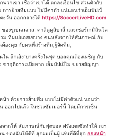
ากพวกเขา เชื่อว่าเขาได้ ตกลงเงื่อนไข ส่วนตัวกับ
ย การย้ายทีมแบบ ไม่มีค่าตัว แน่นอนว่าเอ็มบัปเป้
ปตะวัน ออกกลางได้
https://SoccerLiveHD.com
ของรูเบนเนเวส, คาลิดูคูลิบาลี่ และเซอร์เกมิลินโค
พื่อนร่วม ทีมเปแอสเชบาง คนหลังจากให้สัมภาษณ์ กับ
งคุย กับคนที่สร้างทีม,ผู้จัดทีม,
ต่อกันใน ลีกเอิง”บางครั้งในฟุต บอลคุณต้องเผชิญ กับ
ลของ ซาอุดิอาระเบียหาก เอ็มบัปเป้ไม่ ขยายสัญญา
ีหน้า ด้วยการย้ายทีม แบบไม่มีค่าตัวแน่ นอนว่า
 ออกไปแล้ว ในช่วงซัมเมอร์นี้ โดยมีการเซ็น
ังจากให้ สัมภาษณ์กับฟุตบอล ฝรั่งเศสซึ่งทําให้ เขา
งฉันให้ดีที่ สุดผมเป็นผู้ เล่นที่ดีที่สุด
กองหน้า