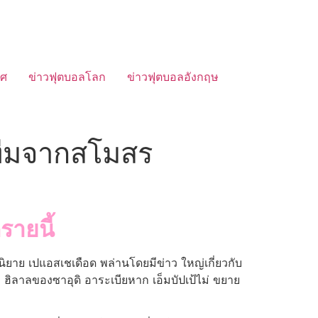
ทศ
ข่าวฟุตบอลโลก
ข่าวฟุตบอลอังกฤษ
ยทีมจากสโมสร
รายนี้
พนิยาย เปแอสเชเดือด พล่านโดยมีข่าว ใหญ่เกี่ยวกับ
ฮิลาลของซาอุดิ อาระเบียหาก เอ็มบัปเป้ไม่ ขยาย