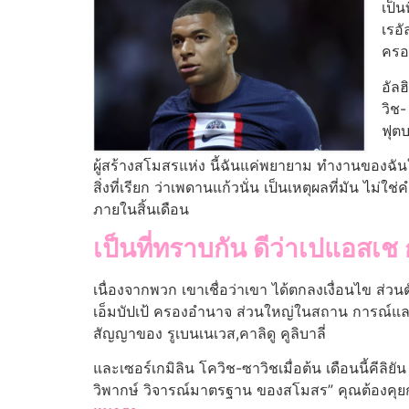
เป็น
เรอั
ครอ
อัลฮ
วิช-
ฟุตบ
ผู้สร้างสโมสรแห่ง นี้ฉันแค่พยายาม ทํางานของฉันให้ดี 
สิ่งที่เรียก ว่าเพดานแก้วนั่น เป็นเหตุผลที่มัน ไม
ภายในสิ้นเดือน
เป็นที่ทราบกัน ดีว่าเปแอสเช 
เนื่องจากพวก เขาเชื่อว่าเขา ได้ตกลงเงื่อนไข ส่วน
เอ็มบัปเป้ ครองอํานาจ ส่วนใหญ่ในสถาน การณ์และ
สัญญาของ รูเบนเนเวส,คาลิดู คูลิบาลี่
และเซอร์เกมิลิน โควิช-ซาวิชเมื่อต้น เดือนนี้คีลิย
วิพากษ์ วิจารณ์มาตรฐาน ของสโมสร” คุณต้องคุยกับคนท