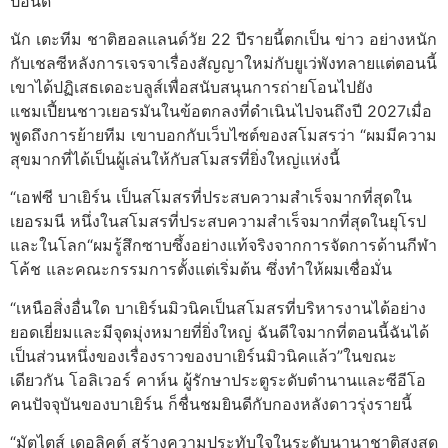
ปอนด์
นัก เตะทีม ชาติฮอลแลนด์วัย 22 ปีรายนี้ตกเป็น ข่าว อย่างหนัก
กับเชลซีหลังการเจรจาเรื่องสัญญาใหม่กับยูเว่พังทลายแต่ตอนนี้
เขาได้ปฏิเสธเดอะบลูส์เพื่อสนับสนุนการถ่ายโอนไปยัง
แชมเปี้ยนชาวเยอรมันในข้อตกลงที่ดำเนินไปจนถึงปี 2027เมื่อ
พูดถึงการย้ายทีม เขาบอกกับเว็บไซต์ของสโมสรว่า “ผมมีความ
สุขมากที่ได้เป็นผู้เล่นให้กับสโมสรที่ยิ่งใหญ่แห่งนี้
“เอฟซี บาเยิร์น เป็นสโมสรที่ประสบความสำเร็จมากที่สุดใน
เยอรมนี หนึ่งในสโมสรที่ประสบความสำเร็จมากที่สุดในยุโรป
และในโลก“ผมรู้สึกซาบซึ้งอย่างแท้จริงจากการจัดการด้านกีฬา
โค้ช และคณะกรรมการตั้งแต่เริ่มต้น ซึ่งทำให้ผมเชื่อมั่น
“เหนือสิ่งอื่นใด บาเยิร์นมิวนิคเป็นสโมสรที่บริหารงานได้อย่าง
ยอดเยี่ยมและมีจุดมุ่งหมายที่ยิ่งใหญ่ ฉันดีใจมากที่ตอนนี้ฉันได้
เป็นส่วนหนึ่งของเรื่องราวของบาเยิร์นมิวนิคแล้ว”ในขณะ
เดียวกัน โอลิเวอร์ คาห์น ผู้รักษาประตูระดับตำนานและซีอีโอ
คนปัจจุบันของบาเยิร์น ก็ชื่นชมยินดีกับกองหลังดาวรุ่งรายนี้
“มัตไตส์ เดอลิคต์ สร้างความประทับใจในระดับนานาชาติสูงสุด