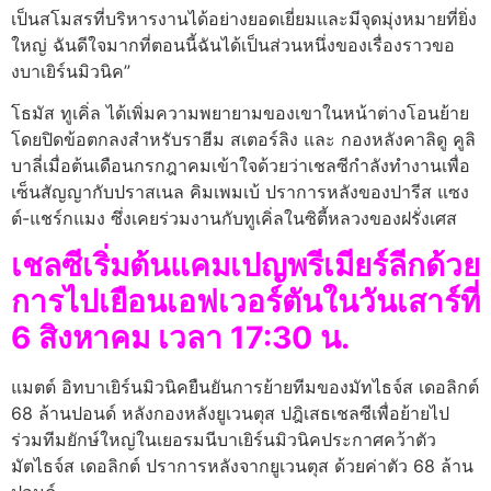
เป็นสโมสรที่บริหารงานได้อย่างยอดเยี่ยมและมีจุดมุ่งหมายที่ยิ่ง
ใหญ่ ฉันดีใจมากที่ตอนนี้ฉันได้เป็นส่วนหนึ่งของเรื่องราวขอ
งบาเยิร์นมิวนิค”
โธมัส ทูเคิ่ล ได้เพิ่มความพยายามของเขาในหน้าต่างโอนย้าย
โดยปิดข้อตกลงสำหรับราฮีม สเตอร์ลิง และ กองหลังคาลิดู คูลิ
บาลี่เมื่อต้นเดือนกรกฎาคมเข้าใจด้วยว่าเชลซีกำลังทำงานเพื่อ
เซ็นสัญญากับปราสเนล คิมเพมเบ้ ปราการหลังของปารีส แซง
ต์-แชร์กแมง ซึ่งเคยร่วมงานกับทูเคิ่ลในซิตี้หลวงของฝรั่งเศส
เชลซีเริ่มต้นแคมเปญพรีเมียร์ลีกด้วย
การไปเยือนเอฟเวอร์ตันในวันเสาร์ที่
6 สิงหาคม เวลา 17:30 น.
แมตต์ อิทบาเยิร์นมิวนิคยืนยันการย้ายทีมของมัทไธจ์ส เดอลิกต์
68 ล้านปอนด์ หลังกองหลังยูเวนตุส ปฎิเสธเชลซีเพื่อย้ายไป
ร่วมทีมยักษ์ใหญ่ในเยอรมนีบาเยิร์นมิวนิคประกาศคว้าตัว
มัตไธจ์ส เดอลิกต์ ปราการหลังจากยูเวนตุส ด้วยค่าตัว 68 ล้าน