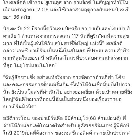
โรเดอลิคต์ เข้าร่วม ยูเวนตุส จาก อาแจ็กซ์ ในสัญญาห้าปีใน
เดือนกรกฎาคม 2019 และใช้เวลาสามฤดูกาลกับแชมป์ เซเรี
ยอา 36 สมัย
นักเตะวัย 22 ปีรายนี้คว้าแชมป์เซเรีย อา 1 สมัยและโคปปา อิ
ตาเลีย 1 ตำแหน่งจากการลงเล่น 117 นัดที่ตูริน“ผมมีความสุข
มาก ที่ได้เป็นผู้เล่นให้กับ สโมสรที่ยิ่งใหญ่ แห่งนี้” เดอลิกต์
กล่าว“เอฟซี บาเยิร์น เป็นหนึ่งในสโมสร ที่ประสบความสำเร็จ
มากที่สุดในเยอรมนี หนึ่งในสโมสรที่ประสบความสำเร็จมาก
ที่สุด ในยุโรปและในโลก”
“ฉันรู้สึกซาบซึ้ง อย่างแท้จริงจาก การจัดการด้านกีฬา โค้ช
และคณะกรรมการตั้งแต่เริ่มต้น ซึ่งทำให้ฉันเชื่อมั่น ยิ่งไปกว่า
นั้น ยังเป็นสโมสรที่ดำเนินไป อย่างยอดเยี่ยม ด้วยเป้าหมายที่ยิ่ง
ใหญ่“ฉันดีใจมากที่ตอนนี้ฉันเป็นส่วนหนึ่งของเรื่องราวขอ
งบาเยิร์นมิวนิค”
สถิติการโอน ของบาเยิร์นคือ 80ล้านยูโร(68 ล้านปอนด์) ที่
จ่ายให้กับแอตเลติโกมาดริดสำหรับ ลูคัสเฮอร์นันเดซ ผู้พิทักษ์
ในปี 2019เป็นที่ต้องการ ของเชลซีเดอลิคต์ กลายเป็นประเทศ