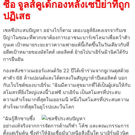
ซื้อ จูลส์คูเด้กองหลังเซบีย่าที่ถูก
ปฏิเสธ
เชลซีประสบปัญหา อย่างไรก็ตาม เดอะบลูส์ยังคงเจรจากับเซ
บีญ่าในขณะที่พวกเขาต้องการเอาชนะบาร์เซโลนาเพื่อคว้าตัว
กูนเด เป้าหมายระยะยาวความพ่ายแพ้นี้เกิดขึ้นในวันเดียวกับที่
อดีตเป้าหมายของมัตไตส์ เดอลิคต์ ย้ายไปบาเยิร์นมิวนิคได้รับ
การยืนยัน
กองหลังชาวเนเธอร์แลนด์วัย 22 ปีได้เข้าร่วมจากยูเวนตุสด้วย
ค่าตัว 68 ล้านปอนด์และได้ตกลงในสัญญาห้าปีเดอลิคต์ บอก
กับเว็บไซต์ของบาเยิร์น: “ฉันมีความสุขมากที่ได้เป็นผู้เล่นให้กับ
สโมสรที่ยิ่งใหญ่แห่งนี้“เอฟซี บาเยิร์น เป็นสโมสรที่ประสบ
ความสำเร็จมากที่สุดในเยอรมนี หนึ่งในสโมสรที่ประสบความ
สำเร็จมากที่สุดในยุโรปและในโลก
“ฉันรู้สึกซาบซึ้ง
อย่างแท้จริงจากการจัดการด้านกีฬา โค้ช และคณะกรรมการ
ตั้งแต่เริ่มต้น ซึ่งทำให้ฉันเชื่อมั่น“เหนือสิ่งอื่นใด บาเยิร์นมิวนิค