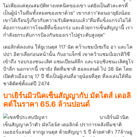
ไม่เพียงแค่คุณสมบัติทางเทคนิคของเขา แต่ยังเป็นตัวละครที่
เป็นผู้นำในทีมทั้งหมดของเขาด้วย” เขากล่าว“ตอนอายุยังน้อย
เขาได้เรียนรู้เกี่ยวกับความรับผิดชอบแล้ว“ทีมที่แข็งแกร่งไม่ได้
ต้องการแค่การโจมตีที่แข็งแกร่ง และด้วยการเซ็นสัญญานี้ เรา
กำลังยกระดับการป้องกันของเราไปสู่ระดับสูงสุด”
เดอลิกต์ลงเล่น ให้ยูเวนตุส 117 นัด คว้าแชมป์เซเรีย อา และโค
ปปา อิตาเลียก่อนหน้านั้น กับอาแจ็กซ์ เขาคว้าแชมป์เอเรดิวิซี
เข้าถึง รอบรองชนะเลิศ แชมเปียนส์ลีก และรอบชิงชนะเลิศยูโร
ป้าลีก นอกจากนี้ เขายัง ติดทีมชาติ ฮอลแลนด์ ไป 38 นัด โดย
เปิดตัวเมื่ออายุ 17 ปี ซึ่งเป็นผู้เล่นที่อายุน้อยที่สุด ที่ลงเล่นให้ทีม
ชาติดัตช์ตั้งแต่ปี 2474
บาเยิร์นมิวนิคเซ็นสัญญากับ มัตไตส์ เดอลิ
คต์ในราคา 65.6 ล้านปอนด์
บาเยิร์นมิวนิค
เซ็นสัญญาคว้าตัว มัทไธจ์ส เดอลิกต์ ปราการหลังทีมชาติ
เนเธอร์แลนด์ จากยูเวนตุส ด้วยสัญญา 5 ปี ด้วยค่าตัว 77ล้านยู