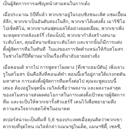
เป็นผู้จัดการการเผชิญหน้าสามคนในการเด้ง
เมื่อประมาณ 5ปีที่แล้ว พวกเขาอยู่ในรอบชิงชนะเลิศ แชมเปี้ยน
ส์ลีก, พวกเขาเป็นอันดับสองในลีก, พวกเขาได้แต่งตั้ง เมาริซิโอ
โปเช็ตติโน่, พวกเขาเล่นฟุตบอลได้อย่างยอดเยี่ยม, พวกเขาเพิ่ง
จะหลุดจากหลังแฮร์รี่ เร้ดแน็ปป์, พวกเขากําลังสร้างสนาม
ระดับโลก, คุณมีสนามซ้อมระดับโลก และจากนั้นก็มีการแต่ง
ตั้งผู้จัดการทีมในทันที ในแง่ของการจัดตําแหน่งให้กับสโมสร
ในช่วงไม่กี่ปีที่ผ่านมาเป็นเรื่องที่น่าอับอายอย่างยิ่ง
เมื่อคอนเต้ จากไป การพูดจาโผงผาง [ที่เซาแธมป์ตัน] เพิ่งเจาะ
รูในสโมสร นั่นคือสิ่งที่คอนเต้ทํา ตอนนี้เลวี่อยู่ภายใต้แรงกดดัน
มหาศาล
การแต่งตั้งผู้จัดการทีมครั้งต่อไป คุณจะพูดแบบนี้
เสมอ ต้องอยู่ในจุดนั้น
เนวิลล์เชื่อว่าผลงาน และผลงานล่าสุด
ของสโมสรอาจส่งผลต่อโอกาสในการแต่งตั้งเป้าหมายผู้จัดการ
ทีม และจะบีบให้พวกเขารั้งตัวแฮร์รี่ เคนไว้เพื่อพยายามดึง
ความสนใจจากเฮดโค้ชในอนาคต
สเปอร์สน่าจะเป็นทีมที่ 5,6 ของประเทศเมื่อคุณคิดว่าพวกเขา
ควรจบที่จุดไหน เนวิลล์กล่าวแมนฯยูไนเต็ด, แมนฯซิตี้, เชลซี,