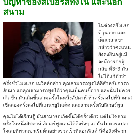
ปัญหาของสเปอร์สทั้งใน และนอก
สนาม
ในช่วงครึ่งแรก
ที่วุ่นวาย และ
เต็มเวลาเขา
กล่าวว่าคะแนน
ยังคงยืนอยู่แม้
จะมีการต่อสู้
กลับ
ที่3-3 มัน
ไม่ได้แก้ตัวว่า
ครึ่งชั่วโมงแรก เนวิลล์กล่าว คุณสามารถพูดได้ดีสําหรับการก
ลับมา แต่คุณสามารถพูดได้ว่าคุณเป็นคนขี้อาย และนั่นไม่ควร
เกิดขึ้น มันเกิดขึ้นสามครั้งในหนึ่งสัปดาห์ ห้าครั้งลงไปที่นิวคาส
เซิ่ลสองครั้งลงไปที่แมนฯยูไนเต็ด และสามครั้งกับลิเวอร์พูล
คุณไม่ได้เรียนรู้ มันสามารถเกิดขึ้นได้ครั้งเดียว แต่ไม่ใช่สาม
ครั้งในหนึ่งสัปดาห์
ลิเวอร์พูลเล่นได้ดีจริงๆ แต่มันไม่ควรแปลก
ใจเลยที่พวกเขาเริ่มต้นอย่างรวดเร็วที่แอนฟิลด์ นี่คือสิ่งที่พวก