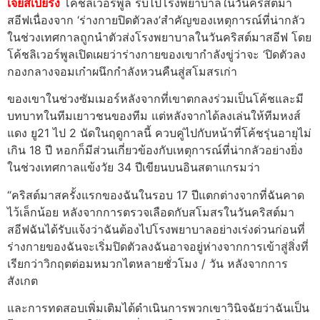
เจย์สเปียริง
โค้ชลิเวอร์พูล รีบไปโรงพยาบาลในวันคริสต์มา
สอีฟเนื่องจาก ‘ร่างกายปิดตัวลง’สําคัญของเหตุการณ์ที่น่ากลัว
ในช่วงเทศกาลถูกนําตัวส่งโรงพยาบาลในวันคริสต์มาสอีฟ โดย
โค้ชลิเวอร์พูลเปิดเผยว่าร่างกายของเขากําลังขู่ว่าจะ ‘ปิดตัวลง
กองกลางจอมเก๋าผนึกกําลังหวนคืนสู่สโมสรเก่า
ของเขาในช่วงซัมเมอร์หลังจากที่เขาตกลงร่วมเป็นโค้ชและมี
บทบาทในทีมเยาวชนของทีม แต่หลังจากได้ลงเล่นให้ทีมหงส์
แดง ยู21 ไป 2 นัดในฤดูกาลนี้ ควบคู่ไปกับหน้าที่โค้ชรุ่นอายุไม่
เกิน 18 ปี หอกก็มีส่วนเกี่ยวข้องกับเหตุการณ์ที่น่ากลัวอย่างยิ่ง
ในช่วงเทศกาลแข้งวัย 34 ปีเขียนบนอินสตาแกรมว่า
“คริสต์มาสครั้งแรกของฉันในรอบ 17 ปีแตกต่างจากที่ฉันคาด
ไว้เล็กน้อย หลังจากการตรวจเลือดกับสโมสรในวันคริสต์มา
สอีฟฉันได้รับแจ้งว่าฉันต้องไปโรงพยาบาลอย่างเร่งด่วนก่อนที่
ร่างกายของฉันจะเริ่มปิดตัวลงฉันอาจอยู่ห่างจากการเข้าสู่สิ่งที่
เรียกว่าวิกฤตต่อมหมวกไตหลายชั่วโมง / วัน หลังจากการ
สังเกต
และการทดสอบเพิ่มเติมได้ดําเนินการพวกเขาวินิจฉัยว่าฉันเป็น