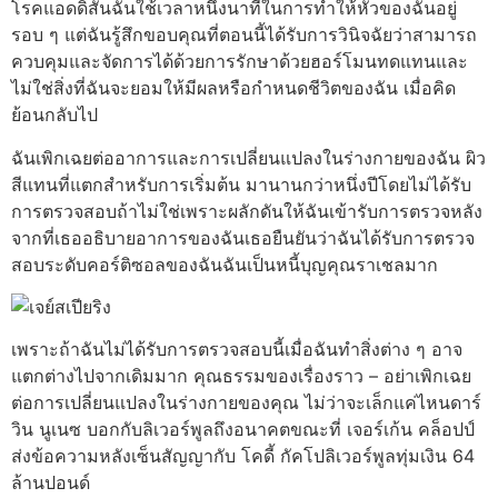
โรคแอดดิสันฉันใช้เวลาหนึ่งนาทีในการทําให้หัวของฉันอยู่
รอบ ๆ แต่ฉันรู้สึกขอบคุณที่ตอนนี้ได้รับการวินิจฉัยว่าสามารถ
ควบคุมและจัดการได้ด้วยการรักษาด้วยฮอร์โมนทดแทนและ
ไม่ใช่สิ่งที่ฉันจะยอมให้มีผลหรือกําหนดชีวิตของฉัน เมื่อคิด
ย้อนกลับไป
ฉันเพิกเฉยต่ออาการและการเปลี่ยนแปลงในร่างกายของฉัน ผิว
สีแทนที่แตกสําหรับการเริ่มต้น มานานกว่าหนึ่งปีโดยไม่ได้รับ
การตรวจสอบถ้าไม่ใช่เพราะผลักดันให้ฉันเข้ารับการตรวจหลัง
จากที่เธออธิบายอาการของฉันเธอยืนยันว่าฉันได้รับการตรวจ
สอบระดับคอร์ติซอลของฉันฉันเป็นหนี้บุญคุณราเชลมาก
เพราะถ้าฉันไม่ได้รับการตรวจสอบนี้เมื่อฉันทําสิ่งต่าง ๆ อาจ
แตกต่างไปจากเดิมมาก คุณธรรมของเรื่องราว – อย่าเพิกเฉย
ต่อการเปลี่ยนแปลงในร่างกายของคุณ ไม่ว่าจะเล็กแค่ไหนดาร์
วิน นูเนซ บอกกับลิเวอร์พูลถึงอนาคตขณะที่ เจอร์เก้น คล็อปป์
ส่งข้อความหลังเซ็นสัญญากับ โคดี้ กัคโปลิเวอร์พูลทุ่มเงิน 64
ล้านปอนด์