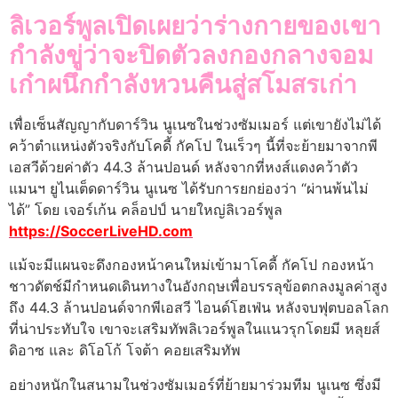
ลิเวอร์พูลเปิดเผยว่าร่างกายของเขา
กําลังขู่ว่าจะปิดตัวลงกองกลางจอม
เก๋าผนึกกําลังหวนคืนสู่สโมสรเก่า
เพื่อเซ็นสัญญากับดาร์วิน นูเนซในช่วงซัมเมอร์ แต่เขายังไม่ได้
คว้าตําแหน่งตัวจริงกับโคดี้ กัคโป ในเร็วๆ นี้ที่จะย้ายมาจากพี
เอสวีด้วยค่าตัว 44.3 ล้านปอนด์ หลังจากที่หงส์แดงคว้าตัว
แมนฯ ยูไนเต็ดดาร์วิน นูเนซ ได้รับการยกย่องว่า “ผ่านพ้นไม่
ได้” โดย เจอร์เก้น คล็อปป์ นายใหญ่ลิเวอร์พูล
https://SoccerLiveHD.com
แม้จะมีแผนจะดึงกองหน้าคนใหม่เข้ามาโคดี้ กัคโป กองหน้า
ชาวดัตช์มีกําหนดเดินทางในอังกฤษเพื่อบรรลุข้อตกลงมูลค่าสูง
ถึง 44.3 ล้านปอนด์จากพีเอสวี ไอนด์โฮเฟ่น หลังจบฟุตบอลโลก
ที่น่าประทับใจ เขาจะเสริมทัพลิเวอร์พูลในแนวรุกโดยมี หลุยส์
ดิอาซ และ ดิโอโก้ โจต้า คอยเสริมทัพ
อย่างหนักในสนามในช่วงซัมเมอร์ที่ย้ายมาร่วมทีม นูเนซ ซึ่งมี