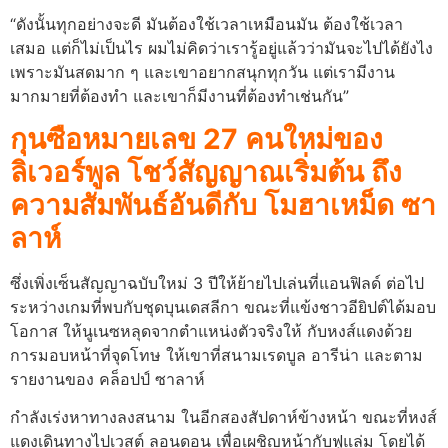
“ดังนั้นทุกอย่างจะดี มันต้องใช้เวลาเหมือนมัน ต้องใช้เวลา
เสมอ แต่ก็ไม่เป็นไร ผมไม่คิดว่าเรารู้อยู่แล้วว่ามันจะไปได้ยังไง
เพราะมันสดมาก ๆ และเขาอยากสนุกทุกวัน แต่เรามีงาน
มากมายที่ต้องทํา และเขาก็มีงานที่ต้องทําเช่นกัน”
กุนซือหมายเลข 27 คนใหม่ของ
ลิเวอร์พูล โชว์สัญญาณเริ่มต้น ถึง
ความสัมพันธ์อันดีกับ โมฮาเหม็ด ซา
ลาห์
ซึ่งเพิ่งเซ็นสัญญาฉบับใหม่ 3 ปีให้ย้ายไปเล่นที่แอนฟิลด์ ต่อไป
ระหว่างเกมที่พบกับชุดบุนเดสลีกา ขณะที่แข้งชาวอียิปต์ได้มอบ
โอกาส ให้นูเนซหลุดจากตําแหน่งตัวจริงให้ กับหงส์แดงด้วย
การมอบหน้าที่จุดโทษ ให้เขาที่สนามเรดบูล อารีน่า และตาม
รายงานของ คล็อปป์ ซาลาห์
กําลังเร่งหาทางลงสนาม ในอีกสองสัปดาห์ข้างหน้า ขณะที่หงส์
แดงเดินทางไปเวสต์ ลอนดอน เพื่อเผชิญหน้ากับฟูแล่ม โดยได้