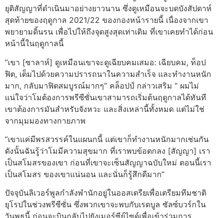
ยุติสัญญาที่ดําเนินมาอย่างยาวนาน ซึ่งดูเหมือนจะบดบังสัปดาห์
สุดท้ายของฤดูกาล 2021/22 ของกองหน้ารายนี้ เนื่องจากเขา
พยายามดิ้นรน เพื่อไปให้ถึงจุดสูงสุดเท่าเดิม ที่เขาเคยทําได้ก่อน
หน้านี้ในฤดูกาลนี้
“เขา [ซาลาห์] ดูเหมือนเขาจะดูเฉียบคมเสมอ: เฉียบคม, ท็อป
ฟิต, เต็มไปด้วยความปรารถนาในความสําเร็จ และทํางานหนัก
มาก, กลับมาฟิตสมบูรณ์มากๆ” คล็อปป์ กล่าวเสริม ” ผมไม่
แน่ใจว่าโมต้องการพรีซีซั่นเขาสามารถเริ่มต้นฤดูกาลได้ทันที
เขาต้องการมันสําหรับจังหวะ และสิ่งเหล่านี้ทั้งหมด แต่ไม่ใช่
จากมุมมองทางกายภาพ
“เขาแค่มีพรสวรรค์ในแผนกนี้ แต่เขาก็ทํางานหนักมากเช่นกัน
ดังนั้นฉันรู้ว่าโมมีความสุขมาก ที่เราพบข้อตกลง [สัญญา] เรา
เป็นสโมสรของเขา ก่อนที่เขาจะเซ็นสัญญาฉบับใหม่ ตอนนี้เรา
เป็นสโมสร ของเขาแน่นอน และนั่นก็รู้สึกดีมาก”
ปัจจุบันลิเวอร์พูลกําลังพํานักอยู่ในออสเตรียเพื่อเตรียมทีมชาติ
ยุโรปในช่วงพรีซีซั่น ซึ่งพวกเขาจะพบกับเรดบูล ซัลซ์บวร์กใน
วันพุธนี้ ก่อนจะบินกลับไปยังเมอร์ซีย์ไซด์เพื่อเข้าร่วมการ