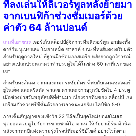
ที่ลงเล่นให้ลิเวอร์พูลหลังย้ายมา
จากเบนฟิก้าช่วงซัมเมอร์ด้วย
ค่าตัว 64 ล้านปอนด์
เกมที่เอาชนะ
เจอร์เก้นคล็อปป์ผู้จัดการทีมลิเวอร์พูล ยกย่องทั้ง
ดาร์วิน นูเนซและ โมฮาเหม็ด ซาลาห์ ขณะที่หงส์แดงเตรียมตัว
สําหรับฤดูกาลใหม่ ที่ฐานฝึกซ้อมออสเตรีย หลังจากถูกวิจารณ์
อย่างแปลกประหลาดว่าทําประตูไม่ได้ในช่วง 60 นาทีแรกของ
เขา
สําหรับหงส์แดง จากสองเกมกระชับมิตร ที่พบกับแมนเชสเตอร์
ยูไนเต็ด และคริสตัล พาเลซ ดาวเตะชาวอุรุกวัยซัดไป 4 ประตู
เมื่อช่วงบ่ายวันพฤหัสบดีที่ผ่านมา เนื่องจากทีมของ คล็อปป์ เร่ง
เตรียมตัวช่วงพรีซีซั่นด้วยการเอาชนะแอร์เบ ไลป์ซิก 5-0
การเซ็นสัญญาของแข้งวัย 23 ปีถือเป็นยุคใหม่ของสโมสร
ฟุตบอลควบคู่ไปกับการขายซาดิโอ มาเน่ ให้กับบาเยิร์น มิวนิค
หลังจากหกปีแห่งความรุ่งโรจน์ที่เมอร์ซีย์ไซด์ อย่างไรก็ตาม