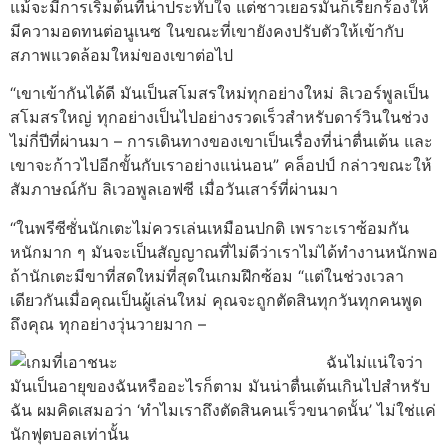
แม้จะมีการเริ่มต้นที่น่าประทับใจ แต่ชาวเยอรมันก็เรียกร้องให้
มีความอดทนต่อนูเนซ ในขณะที่เขายังคงปรับตัวให้เข้ากับ
สภาพแวดล้อมใหม่ของเขาต่อไป
“เขาเข้ากันได้ดี มันเป็นสโมสรใหม่ทุกอย่างใหม่ ลิเวอร์พูลเป็น
สโมสรใหญ่ ทุกอย่างเป็นไปอย่างรวดเร็วสําหรับดาร์วินในช่วง
ไม่กี่ปีที่ผ่านมา – การเดินทางของเขาเป็นเรื่องที่น่าตื่นเต้น และ
เขาจะก้าวไปอีกขั้นกับเราอย่างแน่นอน” คล็อปป์ กล่าวขณะให้
สัมภาษณ์กับ ลิเวอพูลเอฟซี เมื่อวันเสาร์ที่ผ่านมา
“ในพรีซีซั่นนักเตะไม่ควรเล่นเหมือนปกติ เพราะเราซ้อมกัน
หนักมาก ๆ มันจะเป็นสัญญาณที่ไม่ดีว่าเราไม่ได้ทํางานหนักพอ
ถ้านักเตะมีขาที่สดใหม่ที่สุดในเกมฝึกซ้อม “แต่ในช่วงเวลา
เดียวกันเมื่อคุณเป็นผู้เล่นใหม่ คุณจะถูกตัดสินทุกวันทุกคนพูด
ถึงคุณ ทุกอย่างวุ่นวายมาก –
ฉันไม่แน่ใจว่า
มันเป็นอายุของฉันหรืออะไรก็ตาม มันน่าตื่นเต้นเกินไปสําหรับ
ฉัน ผมคิดเสมอว่า ‘ทําไมเราถึงตัดสินคนเร็วขนาดนั้น’ ไม่ใช่แค่
นักฟุตบอลเท่านั้น