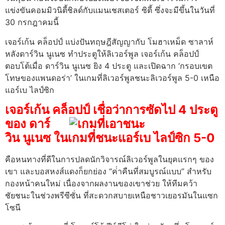
แข่งขันคอมมิวนิตี้ชิลด์กับแมนเชสเตอร์ ซิตี้ ซึ่งจะมีขึ้นในวันที่
30 กรกฎาคมนี้
เจอร์เก้น คล็อปป์ แบ่งปันทฤษฎีสัญญากับ โมฮาเหม็ด ซาลาห์
หลังดาร์วิน นูเนซ ทําประตูให้ลิเวอร์พูล เจอร์เก้น คล็อปป์
ตอบโต้เมื่อ ดาร์วิน นูเนซ ยิง 4 ประตู และเปิดฉาก ‘กรอบเขต
โทษของแพนดอร่า’ ในเกมที่ลิเวอร์พูลชนะลิเวอร์พูล 5-0 เหนือ
แอร์เบ ไลป์ซิก
เจอร์เก้น คล็อปป์ เชื่อว่า
การซัดไป 4 ประตู
ของ ดาร์
วิน นูเนซ ในเกมที่ชนะแอร์เบ ไลป์ซิก 5-0
คือหนทางที่ดีในการปลดนักวิจารณ์ลิเวอร์พูลในยุคแรกๆ ของ
เขา และบอสหงส์แดงก็ยกย่อง “ค่ําคืนที่สมบูรณ์แบบ” สําหรับ
กองหน้าคนใหม่ เนื่องจากผลงานของเขาช่วย ให้ทีมคว้า
ชัยชนะในช่วงพรีซีซั่น ที่สะดวกสบายเหนือชาวเยอรมันในแซก
โซนี