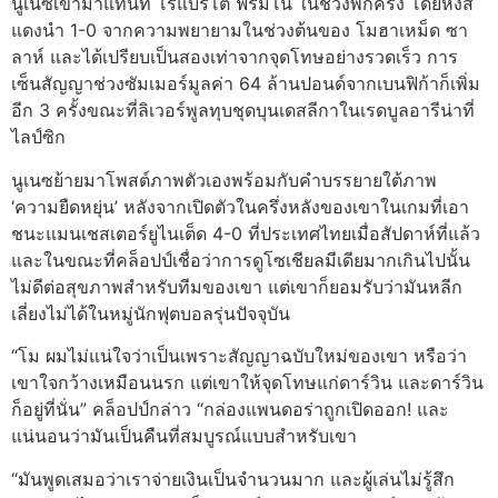
นูเนซเข้ามาแทนที่ โรแบร์โต้ ฟีร์มีโน่ ในช่วงพักครึ่ง โดยหงส์
แดงนํา 1-0 จากความพยายามในช่วงต้นของ โมฮาเหม็ด ซา
ลาห์ และได้เปรียบเป็นสองเท่าจากจุดโทษอย่างรวดเร็ว การ
เซ็นสัญญาช่วงซัมเมอร์มูลค่า 64 ล้านปอนด์จากเบนฟิก้าก็เพิ่ม
อีก 3 ครั้งขณะที่ลิเวอร์พูลทุบชุดบุนเดสลีกาในเรดบูลอารีน่าที่
ไลป์ซิก
นูเนซย้ายมาโพสต์ภาพตัวเองพร้อมกับคําบรรยายใต้ภาพ
‘ความยืดหยุ่น’ หลังจากเปิดตัวในครึ่งหลังของเขาในเกมที่เอา
ชนะแมนเชสเตอร์ยูไนเต็ด 4-0 ที่ประเทศไทยเมื่อสัปดาห์ที่แล้ว
และในขณะที่คล็อปป์เชื่อว่าการดูโซเชียลมีเดียมากเกินไปนั้น
ไม่ดีต่อสุขภาพสําหรับทีมของเขา แต่เขาก็ยอมรับว่ามันหลีก
เลี่ยงไม่ได้ในหมู่นักฟุตบอลรุ่นปัจจุบัน
“โม ผมไม่แน่ใจว่าเป็นเพราะสัญญาฉบับใหม่ของเขา หรือว่า
เขาใจกว้างเหมือนนรก แต่เขาให้จุดโทษแก่ดาร์วิน และดาร์วิน
ก็อยู่ที่นั่น” คล็อปป์กล่าว “กล่องแพนดอร่าถูกเปิดออก! และ
แน่นอนว่ามันเป็นคืนที่สมบูรณ์แบบสําหรับเขา
“มันพูดเสมอว่าเราจ่ายเงินเป็นจํานวนมาก และผู้เล่นไม่รู้สึก