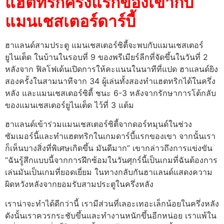
แฮตทริกครั้งแรกของเขากับ
แมนเชสเตอร์ดาร์บี้
ฮาแลนด์สามประตู แมนเชสเตอร์ซิตี้จะพบกับแมนเชสเตอร์
ยูไนเต็ด ในบ้านในรอบที่ 9 ของพรีเมียร์ลีกที่จัดขึ้นในวันที่ 2
หลังจาก ฟิลโฟเด้นเปิดการให้คะแนนในนาทีที่แปด ฮาแลนด์ยิง
สองครั้งในสามนาทีจาก 34 ผู้เล่นทั้งสองทำแฮตทริกได้ในครึ่ง
หลัง และแมนเชสเตอร์ซิตี้ ชนะ 6-3 หลังจากรักษาการโต้กลับ
ของแมนเชสเตอร์ยูไนเต็ด ไว้ที่ 3 แต้ม
ฮาแลนด์เข้าร่วมแมนเชสเตอร์ซิตี้จากดอร์ทมุนด์ในช่วง
ซัมเมอร์นี้และทำแฮตทริกในเกมดาร์บี้แรกของเขา จากนั้นเรา
ก็เห็นบางสิ่งที่พิเศษเกิดขึ้น มันดีมาก” เขากล่าวถึงการแข่งขัน
“ฉันรู้สึกแบบนี้จากการฝึกซ้อมในวันศุกร์นี้เป็นเกมที่ฉันต้องการ
เล่นมันเป็นเกมที่ยอดเยี่ยม ในทางกลับกันฮาแลนด์แสดงความ
ผิดหวังหลังจากยอมรับสามประตูในครึ่งหลัง
เราน่าจะทำได้ดีกว่านี้ เรามีส่วนที่เลอะเทอะเล็กน้อยในครึ่งหลัง
ดังนั้นเราควรกระชับขึ้นและทำงานหนักขึ้นอีกหน่อย เราแพ้ใน