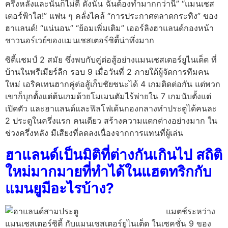
ครึ่งหลังและนั่นก็ไม่ดี ดังนั้น ฉันต้องทำมากกว่านี้” “แมนเชส
เตอร์ฟ้าใส!” แฟน ๆ คลั่งไคล้ “การประกาศตลาดกระทิง” ของ
ฮาแลนด์! “แน่นอน” “ย้อมเพิ่มเติม” เออร์ลิงฮาแลนด์กองหน้า
ชาวนอร์เวย์ของแมนเชสเตอร์ซิตี้น่าทึ่งมาก
ซิตี้แชมป์ 2 สมัย ซึ่งพบกับคู่ต่อสู้อย่างแมนเชสเตอร์ยูไนเต็ด ที่
บ้านในพรีเมียร์ลีก รอบ 9 เมื่อวันที่ 2 ภายใต้ผู้จัดการทีมคน
ใหม่ เอริคเทนฮากคู่ต่อสู้เก็บชัยชนะได้ 4 เกมติดต่อกัน แต่พวก
เขาก็บุกตั้งแต่ต้นเกมด้วยโมเมนตัมไร้พ่ายใน 7 เกมนับตั้งแต่
เปิดตัว และฮาแลนด์และฟิลโฟเด้นกองกลางทำประตูได้คนละ
2 ประตูในครึ่งแรก คนเดียว สร้างความแตกต่างอย่างมาก ใน
ช่วงครึ่งหลัง มีเสียงที่ลดลงเนื่องจากการแทนที่ผู้เล่น
ฮาแลนด์เป็นมิติที่ต่างกันเกินไป สถิติ
ใหม่มากมายที่ทำได้ในแฮตทริกกับ
แมนยูมีอะไรบ้าง?
แมตช์ระหว่าง
แมนเชสเตอร์ซิตี้ กับแมนเชสเตอร์ยูไนเต็ด ในเซคชั่น 9 ของ