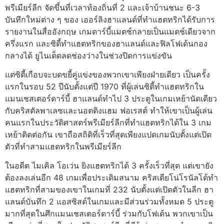
พรีเมียร์ลีก จัดขึ้นที่เวลาท้องถิ่นที่ 2 และเจ้าบ้านชนะ 6-3
บันทึกใหม่ต่าง ๆ ของ เออร์ลิงฮาแลนด์ที่ทำแฮตทริกได้รับการ
รายงานในสื่ออังกฤษ เกมดาร์บี้แมตช์กลายเป็นแมตช์เดียวจาก
ครึ่งแรก และซิตี้ทำแฮตทริกของฮาแลนด์และฟิลโฟเด้นกอง
กลางได้ ยูไนเต็ดลดช่องว่างในช่วงปิดการแข่งขัน
แต่ซิตี้เกือบจะบดขยี้คู่แข่งของพวกเขาเพียงฝ่ายเดียว เป็นครั้ง
แรกในรอบ 52 ปีนับตั้งแต่ปี 1970 ที่ผู้เล่นซิตี้ทำแฮตทริกใน
แมนเชสเตอร์ดาร์บี้ ฮาแลนด์ทำไป 3 ประตูในเกมเหย้านัดเดียว
กับคริสตัลพาเลซและนอตติงแฮม ฟอเรสต์ ทำให้เขาเป็นผู้เล่น
คนแรกในประวัติศาสตร์พรีเมียร์ลีกที่ทำแฮตทริกได้ใน 3 เกม
เหย้าติดต่อกัน เขาถือสถิติที่เร็วที่สุดเพียงแปดเกมนับตั้งแต่เปิด
ตัวที่ทำสามแฮตทริกในพรีเมียร์ลีก
ในอดีต ไมเคิล โอเว่น ยิงแฮตทริกได้ 3 ครั้งเร็วที่สุด แต่เขายัง
ต้องลงเล่นอีก 48 เกมเพื่อประเดิมสนาม คริสเตียโน่โรนัลโด้ทำ
แฮตทริกที่สามของเขาในเกมที่ 232 นับตั้งแต่เปิดตัวในลีก ฮา
แลนด์บันทึก 2 แอสซิสต์ในเกมและมีส่วนร่วมทั้งหมด 5 ประตู
มากที่สุดในศึกแมนเชสเตอร์ดาร์บี้ ร่วมกับโฟเด้น พวกเขาเป็น