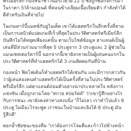
พรีเมียร์ลีก กองหน้าชาวนอร์เวย์วัย 22 ปี ซึ่งถูกซื้อกิจการมา
ในราคา 51ล้านปอนด์ ที่ค่อนข้างเจียมเนื้อเจียมตัว กำลังทำได้
ดีสำหรับเงินที่จ่ายไป
ในเกมดาร์บี้แมตช์กับยูไนเต็ด เขาได้แฮตทริกในลีกครั้งที่สาม
เป็นการเดบิวต์แปดเกมที่เร็วที่สุดในประวัติศาสตร์พรีเมียร์ลีก
บันทึกไม่ได้หยุดเพียงแค่นั้น ตามเว็บไซต์ข้อมูล ฮาแลนด์เป็นผู้
เล่นที่มีส่วนร่วมมากที่สุด 5 ประตูจาก 3 ประตูและ 2 ผู้ช่วยใน
แมนเชสเตอร์ดาร์บี้ นอกจากนี้เขายังกลายเป็นผู้เล่นคนแรกใน
ประวัติศาสตร์ที่ทำแฮตทริกได้ 3 เกมติดต่อกันที่บ้าน
กองหน้า ฟิลโฟเด้นก็ทำแฮตทริกได้เช่นกัน และมีการกล่าวกัน
ว่าผู้เล่นสองคนทำแฮตทริกได้เป็นครั้งที่สามในประวัติศาสตร์
พรีเมียร์ลีก แต่ฮาแลนด์ถ่อมตัวอย่างน่าประหลาดใจ หลังการ
แข่งขัน เมื่อถูกถามโดย “สกาย สปอร์ตส์” ว่าเขารู้สึกอย่างไร
กับการชนะ เขายังคงท่าทางสงบนิ่ง “ก็ไม่เลว เราทำไปแล้ว 6
ประตู ไม่มีอะไรจะพูด เราชนะในบ้านและยิงได้ 6 ประตู มัน
รู้สึกดี”
ตอกย้ำชัยชนะของทีม “เราต้องการโจมตีและก้าวไปข้างหน้า