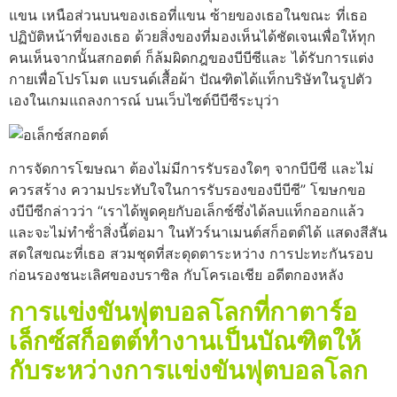
แขน เหนือส่วนบนของเธอที่แขน ซ้ายของเธอในขณะ ที่เธอ
ปฏิบัติหน้าที่ของเธอ ด้วยสิ่งของที่มองเห็นได้ชัดเจนเพื่อให้ทุก
คนเห็นจากนั้นสกอตต์ ก็ล้มผิดกฎของบีบีซีและ ได้รับการแต่ง
กายเพื่อโปรโมต แบรนด์เสื้อผ้า ปัณฑิตได้แท็กบริษัทในรูปตัว
เองในเกมแถลงการณ์ บนเว็บไซต์บีบีซีระบุว่า
การจัดการโฆษณา ต้องไม่มีการรับรองใดๆ จากบีบีซี และไม่
ควรสร้าง ความประทับใจในการรับรองของบีบีซี” โฆษกขอ
งบีบีซีกล่าวว่า “เราได้พูดคุยกับอเล็กซ์ซึ่งได้ลบแท็กออกแล้ว
และจะไม่ทําซ้ําสิ่งนี้ต่อมา ในทัวร์นาเมนต์สก็อตต์ได้ แสดงสีสัน
สดใสขณะที่เธอ สวมชุดที่สะดุดตาระหว่าง การปะทะกันรอบ
ก่อนรองชนะเลิศของบราซิล กับโครเอเชีย อดีตกองหลัง
การแข่งขันฟุตบอลโลกที่กาตาร์อ
เล็กซ์สก็อตต์ทํางานเป็นบัณฑิตให้
กับระหว่างการแข่งขันฟุตบอลโลก