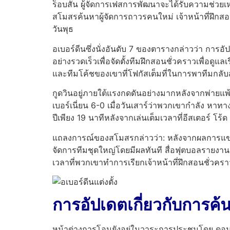
ร็อบสัน ผู้จัดการเฟสการพัฒนาจะได้รับความช่วยเห
สโมสรค้นหาผู้จัดการถาวรคนใหม่ เจ้าหน้าที่ฝึกสอ
วันพุธ
อเบอร์ดีนซึ่งนั่งอันดับ 7 ของตารางกล่าวว่า การ
อย่างรวดเร็วเพื่อจัดตั้งทีมฝึกสอนชั่วคราวเพื่อดู
และทีมโค้ชของเขาที่โฟกัสเต็มที่ในการพาทีมกลับส
กูดวินอยู่ภายใต้แรงกดดันอย่างมากหลังจากพ่ายแพ้
เบอร์เนี่ยน 6-0 เมื่อวันเสาร์ว่าพวกเขากำลัง ห
ปีเพียง 19 นาทีหลังจากเล่นเต็มเวลาที่อีสเตอร์ โร้ด
แถลงการณ์ของสโมสรกล่าวว่า: หลังจากผลการแข่งขัน
จัดการทีมชุดใหญ่โดยมีผลทันที สื่อฟุตบอลรายงา
เวลาที่พวกเขาทำการเรียกเจ้าหน้าที่ฝึกสอนชั่วค
การอัปเดตเกี่ยวกับการค้
หน้าต่างการโอนยังอยู่ในวาระการประชุมโดย ดอนส์ พ