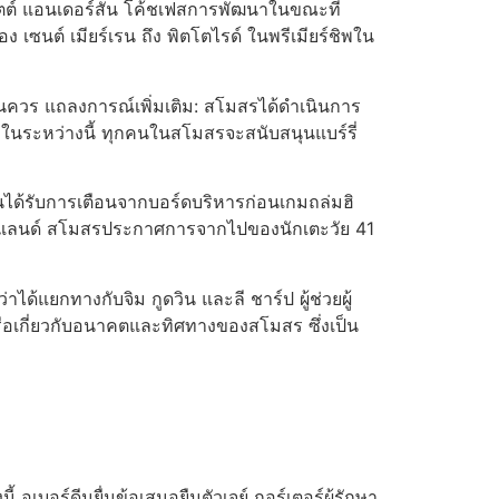
็อตต์ แอนเดอร์สัน โค้ชเฟสการพัฒนาในขณะที่
เซนต์ เมียร์เรน ถึง พิตโตไรด์ ในพรีเมียร์ชิพใน
อันควร แถลงการณ์เพิ่มเติม: สโมสรได้ดำเนินการ
หม่ ในระหว่างนี้ ทุกคนในสโมสรจะสนับสนุนแบร์รี่
วินได้รับการเตือนจากบอร์ดบริหารก่อนเกมถล่มฮิ
งสกอตแลนด์ สโมสรประกาศการจากไปของนักเตะวัย 41
้แยกทางกับจิม กูดวิน และลี ชาร์ป ผู้ช่วยผู้
ือเกี่ยวกับอนาคตและทิศทางของสโมสร ซึ่งเป็น
เบอร์ดีนยื่นข้อเสนอยืมตัวเจย์ กอร์เตอร์ผู้รักษา