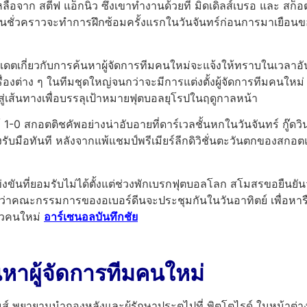
ลือจาก สตีฟ แอ็กนิว ซึ่งเขาทำงานด้วยที่ มิดเดิลส์เบรอ และ สก
นชั่วคราวจะทำการฝึกซ้อมครั้งแรกในวันจันทร์ก่อนการมาเยือนของ 
อัปเดตเกี่ยวกับการค้นหาผู้จัดการทีมคนใหม่จะแจ้งให้ทราบในเวลา
แลเรื่องต่าง ๆ ในทีมชุดใหญ่จนกว่าจะมีการแต่งตั้งผู้จัดการทีมคนใ
ู่เส้นทางเพื่อบรรลุเป้าหมายฟุตบอลยุโรปในฤดูกาลหน้า
 1-0 สกอตติชคัพอย่างน่าอับอายที่ดาร์เวลชั้นหกในวันจันทร์ กู๊ด
าทางรับมือทันที หลังจากแพ้แชมป์พรีเมียร์ลีกดิวิชั่นตะวันตกขอ
ที่ยอมรับไม่ได้ตั้งแต่ช่วงพักเบรกฟุตบอลโลก สโมสรขอยืนยันว่าได
นว่าคณะกรรมการของอเบอร์ดีนจะประชุมกันในวันอาทิตย์ เพื่อหาร
ราวคนใหม่
อาร์เซนอลบันทึกชัย
นหาผู้จัดการทีมคนใหม่
ยายามนำกองหลังและผู้รักษาประตูไปที่ พิตโตไรด์ ในหน้าต่างนี้ อ