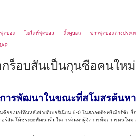
วฟุตบอล
ไฮไลท์ฟุตบอล
ลิ้งดูบอล
ข่าวฟุตบอลต่างประเ
MAP
ือกร็อบสันเป็นกุนซือคนใหม่
เฟสการพัฒนาในขณะที่สโมสรค้นหา
ซืออเบอร์ดีนหลังพ่ายฮิเบอร์เนี่ยน 6-0 ในสกอตติชพรีเมียร์ชิป ร็
ดอร์สัน โค้ชระยะพัฒนาทีมในการค้นหาผู้จัดการทีมถาวรคนใหม่ อเบอร