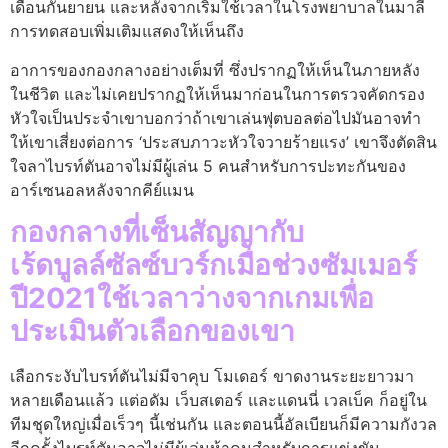
เดือนกันยายน และหลังจากเริ่มใช้เวลาในโรงพยาบาลในมาลี
การทดสอบเพิ่มเติมแสดงให้เห็นถึง
อาการของกองกลางอย่างเต็มที่ ซึ่งปรากฏให้เห็นในภายหลัง
ในชีวิต และไม่เคยปรากฏให้เห็นมาก่อนในการตรวจคัดกรอง
หัวใจเป็นประจําเขาบอกว่าถ้าเขาเล่นฟุตบอลต่อไปมันอาจทํา
ให้เขาเสี่ยงต่อการ ‘ประสบภาวะหัวใจวายร้ายแรง’ เขาจึงตัดสิน
ใจลาไบรท์ตันอาจไม่มีผู้เล่น 5 คนสําหรับการปะทะกันของ
อาร์เซนอลหลังจากคีย์แมน
กองกลางที่เซ็นสัญญากับ
เร้ดบูลล์ซัลซ์บวร์กเมื่อช่วงซัมเมอร์
ปี2021ใช้เวลาว่างจากเกมเพื่อ
ประเมินตัวเลือกของเขา
เลือกระงับไบรท์ตันไม่มีจาคุบ โมเดอร์ ขาดงานระยะยาวมา
หลายเดือนแล้ว แต่อดัม เว็บสเตอร์ และแดนนี่ เวลเบ็ค ก็อยู่ใน
ทีมชุดใหญ่เมื่อเร็วๆ นี้เช่นกัน และตอนนี้อัลเบียนก็มีความกังวล
อีกครั้งไบรท์ตันอาจไม่มีผู้เล่นห้าคนสําหรับการแข่งขัน