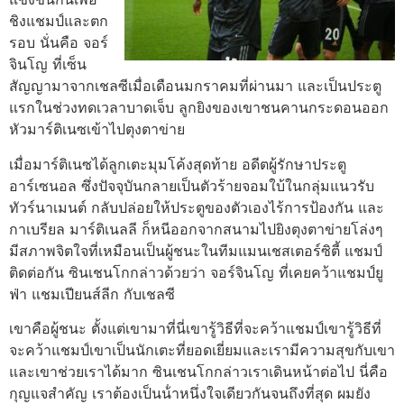
ชิงแชมป์และตก
รอบ นั่นคือ จอร์
จินโญ ที่เซ็น
สัญญามาจากเชลซีเมื่อเดือนมกราคมที่ผ่านมา และเป็นประตู
แรกในช่วงทดเวลาบาดเจ็บ ลูกยิงของเขาชนคานกระดอนออก
หัวมาร์ติเนซเข้าไปตุงตาข่าย
เมื่อมาร์ติเนซได้ลูกเตะมุมโค้งสุดท้าย อดีตผู้รักษาประตู
อาร์เซนอล ซึ่งปัจจุบันกลายเป็นตัวร้ายจอมใบ้ในกลุ่มแนวรับ
ทัวร์นาเมนต์ กลับปล่อยให้ประตูของตัวเองไร้การป้องกัน และ
กาเบรียล มาร์ติเนลลี ก็หนีออกจากสนามไปยิงตุงตาข่ายโล่งๆ
มีสภาพจิตใจที่เหมือนเป็นผู้ชนะในทีมแมนเชสเตอร์ซิตี้ แชมป์
ติดต่อกัน ซินเชนโกกล่าวด้วยว่า จอร์จินโญ ที่เคยคว้าแชมป์ยู
ฟ่า แชมเปียนส์ลีก กับเชลซี
เขาคือผู้ชนะ ตั้งแต่เขามาที่นี่เขารู้วิธีที่จะคว้าแชมป์เขารู้วิธีที่
จะคว้าแชมป์เขาเป็นนักเตะที่ยอดเยี่ยมและเรามีความสุขกับเขา
และเขาช่วยเราได้มาก ซินเชนโกกล่าว
เราเดินหน้าต่อไป นี่คือ
กุญแจสําคัญ เราต้องเป็นน้ําหนึ่งใจเดียวกันจนถึงที่สุด ผมยัง