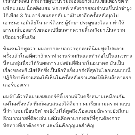
เวลาบาดเจ็บ ตามด้วยคู่ปรับร่วมเมืองอย่างแมนเชสเตอร์ซิตี้ ที่
แพ้คะแนน น็อตติงแฮม ฟอเรสต์ หลังจากยอมจำนนขึ้นนำจ่าฝูง
ได้เพียง 3 วัน อาร์เซนอลกลับมาเฝ้าเสาอีกครั้งหลังบุกไป
เอาชนะ เอมิเลียโน มาร์ติเนซ ผู้รักษาประตูของวิลลา ทำให้
อารมณ์ของอาร์เซนอลเปลี่ยนจากความสิ้นหวังมาเป็นความ
เชื่ออย่างสิ้นเชิง
ซินเชนโกพูดว่า: ผมอยากจะบอกว่าทุกคนที่นี่ผมพูดไปหลาย
ครั้งแล้วในอดีตว่าถ้าเราทำงานร่วมกันและทำต่อไปในแนวทาง
นี้คนกลุ่มนี้จะได้รับผลการแข่งขันที่ดีมากในอนาคต มันเป็น
เรื่องของพรีเมียร์ลีกซึ่งเป็นลีกที่แข็งแกร่งที่สุดในโลกเกมแบบนี้
ปฏิกิริยาที่เราแสดงให้เห็นในครึ่งหลังเราแสดงให้เห็นถึงคาแรก
เตอร์ของเรา
ผมจำได้ว่าที่แมนเชสเตอร์ซิตี้ เราแพ้ในครึ่งสนามเหมือนกัน
แต่ในครึ่งหลัง ทีมก็ตอบสนองได้ดีมาก ผมเรียกเกมดราม่าแบบ
นี้ว่า ‘แชมเปี้ยนชิพ’ ผมยังไม่ได้พูดถึงเรื่องแชมป์เพราะยังมีเกม
อีกมากมายที่ต้องเล่น แต่มันคือคาแรกเตอร์ที่คุณต้องการ
ทิศทางที่เราต้องการ และนั่นคือกุญแจสำคัญ