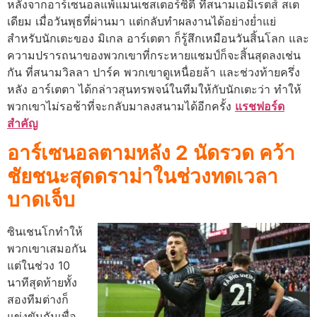
หลังจากอาร์เซนอลแพ้แมนเชสเตอร์ซิตี้ ที่สนามเอมิเรตส์ สเต
เดียม เมื่อวันพุธที่ผ่านมา แต่กลับทำผลงานได้อย่างย่ำแย่
สำหรับนักเตะของ มิเกล อาร์เตตา ก็รู้สึกเหมือนวันสิ้นโลก และ
ความปรารถนาของพวกเขาที่กระหายแชมป์ก็จะสิ้นสุดลงเช่น
กัน ที่สนามวิลลา ปาร์ค พวกเขาดูเหนื่อยล้า และช่วงท้ายครึ่ง
หลัง อาร์เตตา ได้กล่าวสุนทรพจน์ในทีมให้กับนักเตะว่า ทำให้
พวกเขาไม่รอช้าที่จะกลับมาลงสนามได้อีกครั้ง
แรชฟอร์ด
สำคัญ
อาร์เซนอลตามหลัง 2 นัดรวด คว้า
ชัยชนะสุดดราม่าในช่วงทดเวลา
บาดเจ็บ
ซินเชนโกทำให้
พวกเขาเสมอกัน
แต่ในช่วง 10
นาทีสุดท้ายทั้ง
สองทีมต่างก็
แข่งขันกันเพื่อ