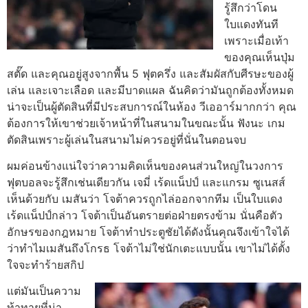
รู้สึกว่าโดน
ใบแดงทันที
เพราะเมื่อเท้า
ของคุณเห็นปุ่ม
สตั๊ด และคุณอยู่สูงจากพื้น 5 ฟุตครึ่ง และสัมผัสกับศีรษะของผู้
เล่น และเจาะเลือด และมีบาดแผล ฉันคิดว่ามันถูกต้องทั้งหมด
น่าจะเป็นผู้ตัดสินที่มีประสบการณ์ในห้อง วีเออาร์มากกว่า คุณ
ต้องการให้เขาช่วยเจ้าหน้าที่ในสนามในขณะนั้น ฟังนะ เกม
ตัดสินเพราะผู้เล่นในสนามไม่ควรอยู่ที่นั่นในตอนจบ
ผมค่อนข้างแน่ใจว่าความคิดเห็นของคนส่วนใหญ่ในวงการ
ฟุตบอลจะรู้สึกเช่นเดียวกัน
เจมี่ เร้ดแน็ปป์ และแกรม ซูเนสส์
เห็นด้วยกับ เมสันว่า โจต้าควรถูกไล่ออกจากทีม
เป็นใบแดง
เร้ดแน็ปป์กล่าว โจต้าเป็นอันตรายต่อฝ่ายตรงข้าม นั่นคือตัว
อักษรของกฎหมาย โจต้าทําประตูชัยได้ดังนั้นคุณจึงเข้าใจได้
ว่าทําไมเมสันถึงโกรธ
โจต้าไม่ใช่นักเตะแบบนั้น เขาไม่ได้ตั้ง
ใจจะทําร้ายสกิป
แต่มันเป็นความ
ท้าทายที่น่า