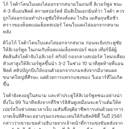
โก้ โจต้าโดนใบแดงไล่ออกจากสนามในเกมที่ ลิเวอร์พูล ชนะ
4-3 ที่แอนฟิลด์ สกายสปอร์ตส์ มีมติเป็นเอกฉันท์ว่า โจต้า ควร
ถูกไล่ออกก่อนทําประตูชัยให้หงส์แดง
ไรอัน เมสันกุนซือชั่ว
คราวของท็อตแน่มฮ็อทสเปอร์ โดนใบแดงไล่ออกจากสนาม
หลัง
ดิโอโก้ โจต้าโดนใบแดงไล่ออกจากสนาม ก่อนจะยิงประตูชัย
ให้ลิเวอร์พูล ในเกมกับท็อตแน่มฮ็อทสเปอร์
พอล เทียร์นี่ย์ผู้
ตัดสินสั่งโยต้าจับโอลิเวอร์ สกิปป์ กองกลางสเปอร์ส โหม่งเสียบ
หัวเสาสูงให้ลิเวอร์พูลขึ้นนํา 3-2 ในช่วง 10 นาทีสุดท้ายที่แอน
ฟิลด์
สคิปป์ถูกบีบให้ถอนตัวออกจากเกมหลังจากมีบาดแผล
ขนาดใหญ่ที่ศีรษะ แต่ด้วยการแทรกแซงของ วีเออาร์ที่ไม่เกิด
ขึ้น
โจต้ายังคงอยู่ในสนาม และทำประตูให้ลิเวอร์พูลชนะอย่างน่า
ทึ่งใน 99 วินาทีหลังจากที่ริชาร์ลิสันดูเหมือนจะคว้าแต้มให้ส
เปอร์สในช่วงทดเวลาเจ็บ
เมสันซึ่งยุติอาชีพการเล่นด้วยอาการ
บาดเจ็บที่ศีรษะอย่างรุนแรงขณะเล่นให้กับฮัลล์ซิตี้ ในปี 2561
กล่าวว่าเขาจะขอคำอธิบายจากเจ้าหน้าที่การแข่งขันหลังจาก