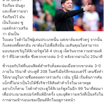
รังเกียจ มันสูง
และทิ้งความน่า
รังเกียจไว้ มัน
เป็นใบแดง
ซู
เนสส์กล่าวเสริม
ว่า มันเป็น
ใบแดง โจต้าไม่ใช่ผู้เล่นประเภทนั้น แต่เขาล้มลงชั่วครู่ จากนั้น
ก็แสดงสตั๊ดหกอัน เขาต้องไปเพื่อสิ่งนั้น
เมสันคุณไม่สามารถ
มอบของขวัญให้ลิเวอร์พูลได้ 4 ประตู
เจ็ดวันจากความพ่ายแพ้
6-1 ที่นิวคาสเซิ่ล ซึ่งพวกเขาถล่ม 5-0 หลังจากผ่านไป 20นาที
ซ้ํารอยกับไพ่ที่แอนฟิลด์สําหรับท็อตแน่มเมื่อพวกเขาถล่ม 3-0
ภายใน 15นาที
ประตูที่ 208 ในพรีเมียร์ลีกของแฮร์รี่ เคนซึ่งทํา
ให้เขาอยู่ในรายชื่อตลอดกาลร่วมกับ เวย์น รูนี่ย์ เริ่มต้นการคัม
แบ็กที่ไม่น่าเป็นไปได้ซึ่งริชาร์ลิสันทําสําเร็จในเวลาหยุด
อย่างไรก็ตาม โจต้าทําประตูให้ลิเวอร์พูลในอีก 99 วินาทีต่อมา
เพื่อประณามสเปอร์สที่แพ้อีกครั้ง และยุติความหวังที่เป็นจริงใน
การผ่านเข้ารอบแชมเปียนส์ลีกในฤดูกาลหน้า