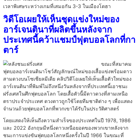
เวลาพิเศษระหว่างเกมที่เสมอกัน 3-3 ในเมืองโดฮา
วิดีโอเผยให้เห็นชุดแข่งใหม่ของ
อาร์เจนตินาที่ผลิตขึ้นหลังจาก
ประเทศนี้คว้าแชมป์ฟุตบอลโลกที่กา
ตาร์
ขณะที่สมาคม
ฟุตบอลอาร์เจนตินาโชว์สัญลักษณ์ใหม่ของเสื้อแข่งพร้อมดาว
สามดวงบนโซเชียลมีเดีย คลิปวิดีโอเผยให้เห็นเสื้อตัวใหม่ของ
อาร์เจนตินาที่พิมพ์ไม่ถึงหนึ่งวันหลังจากที่ประเทศนี้เอาชนะ
ฝรั่งเศสในศึกฟุตบอลโลก โดยเสื้อตัวนี้มีดาวดวงที่สามเหนือ
ตราประจำประเทศ ดวงดาวถูกใช้โดยทีมชาติต่าง ๆ เพื่อแสดง
จำนวนถ้วยฟุตบอลโลกที่พวกเขาได้รับในประวัติศาสตร์
โดยแสดงให้เห็นถึงความสำเร็จของประเทศในปี 1978, 1986
และ 2022 อังกฤษมีหนึ่งดาวเหนือยอดของพวกเขาหลังจาก
ชนะการแข่งขันฟุตบอลโลกหนึ่งครั้งในปี 1966 ในขณะที่