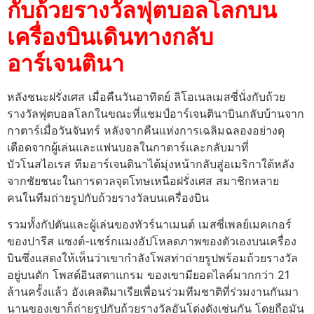
กับถ้วยรางวัลฟุตบอลโลกบน
เครื่องบินเดินทางกลับ
อาร์เจนตินา
หลังชนะฝรั่งเศส เมื่อคืนวันอาทิตย์ ลิโอเนลเมสซี่นั่งกับถ้วย
รางวัลฟุตบอลโลกในขณะที่แชมป์อาร์เจนตินาบินกลับบ้านจาก
กาตาร์เมื่อวันจันทร์ หลังจากคืนแห่งการเฉลิมฉลองอย่างดุ
เดือดจากผู้เล่นและแฟนบอลในกาตาร์และกลับมาที่
บัวโนสไอเรส ทีมอาร์เจนตินาได้มุ่งหน้ากลับสู่อเมริกาใต้หลัง
จากชัยชนะในการดวลจุดโทษเหนือฝรั่งเศส สมาชิกหลาย
คนในทีมถ่ายรูปกับถ้วยรางวัลบนเครื่องบิน
รวมทั้งกัปตันและผู้เล่นของทัวร์นาเมนต์ เมสซี่เพลย์เมคเกอร์
ของปารีส แซงต์-แชร์กแมงอัปโหลดภาพของตัวเองบนเครื่อง
บินซึ่งแสดงให้เห็นว่าเขากำลังโพสท่าถ่ายรูปพร้อมถ้วยรางวัล
อยู่บนตัก โพสต์อินสตาแกรม ของเขามียอดไลค์มากกว่า 21
ล้านครั้งแล้ว อังเคลดิมาเรียเพื่อนร่วมทีมชาติที่ร่วมงานกันมา
นานของเขาก็ถ่ายรูปกับถ้วยรางวัลอันโด่งดังเช่นกัน โดยถือมัน