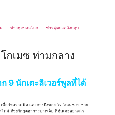
ทศ
ข่าวฟุตบอลโลก
ข่าวฟุตบอลอังกฤษ
โจ โกเมซ ท่ามกลาง
ก 9 นักเตะลิเวอร์พูลที่ได้
ปป เชื่อว่าความฟิต และการยิงของ โจ โกเมซ จะช่วย
าลใหม่ ด้วยวิกฤตอาการบาดเจ็บ ที่คุ้นเคยอย่างน่า