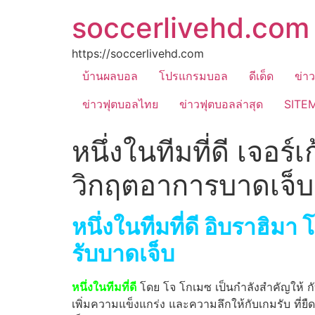
soccerlivehd.com
https://soccerlivehd.com
บ้านผลบอล
โปรแกรมบอล
ดีเด็ด
ข่า
ข่าวฟุตบอลไทย
ข่าวฟุตบอลล่าสุด
SITE
หนึ่งในทีมที่ดี เจอ
วิกฤตอาการบาดเจ็บ
หนึ่งในทีมที่ดี อิบราฮิมา 
รับบาดเจ็บ
หนึ่งในทีมที่ดี
โดย โจ โกเมซ เป็นกําลังสําคัญให้ ก
เพิ่มความแข็งแกร่ง และความลึกให้กับเกมรับ ที่ยืดเ