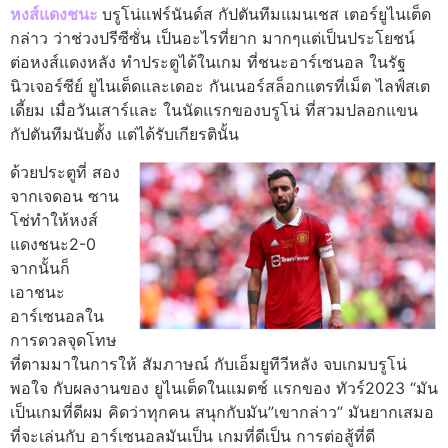
หงส์แดงชนะ
บรูโน่แฟร์นันด์ส กัปตันทีมแมนเชส เตอร์ยูไนเต็ด
กล่าว ว่าช่วงปรีซีซั่น เป็นอะไรที่ยาก มากๆแต่เป็นประโยชน์
ต่อหงส์แดงหลัง ทําประตูได้ในเกม ที่ชนะอาร์เซนอล ในรัฐ
นิวเจอร์ซีย์ ยูไนเต็ดและเดอะ กันเนอร์สล็อกแตรที่เม็ต ไลฟ์สเต
เดี้ยม เมื่อวันเสาร์และ ในนัดแรกของบรูโน่ ที่สวมปลอกแขน
กัปตันทีมนับตั้ง แต่ได้รับเกียรตินั้น
ด้วยประตูที่ สอง
จากเจดอน ซาน
โช่ทําให้หงส์
แดงชนะ2-0
จากนั้นก็
เอาชนะ
อาร์เซนอลใน
การดวลจุดโทษ
ที่ตามมาในการให้ สัมภาษณ์ กับเอ็มยูทีวีหลัง จบเกมบรูโน่
พอใจ กับผลงานของ ยูไนเต็ดในแมตช์ แรกของ ทัวร์2023 “มัน
เป็นเกมที่ดีผม คิดว่าทุกคน สนุกกับมัน”เขากล่าว” มันยากเสมอ
ที่จะเล่นกับ อาร์เซนอลมันเป็น เกมที่ดีเป็น การต่อสู้ที่ดี