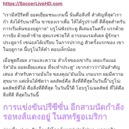
https://SoccerLiveHD.com
“เรามีสปิริตที่ ยอดเยี่ยมชนะเกมนี้ นั่นคือสิ่งที่ สําคัญที่สุด”เรา
กํา ลังได้รับนาทีใน ขาของเราเพื่อ ให้ได้รูปร่างที่ ดีที่สุดสําหรับ
การเริ่มต้นของฤดูกาล” บรูโน่พังประตู ตีเสมอในครึ่ง แรกด้วย
การยิง ด้วยเท้าซ้าย สุดแรงช่วยให้ อารอนแรมส์เดล ผู้รักษา
ประตูอาร์ เซน่อลได้เปรียบ ในการปรากฏ ตัวครั้งแรกของ เขา
ในฤดูกาล นี้บรูโน่ให้คํา ตอบเล็กน้อย
เมื่อพูดถึงผล งานและความ สําเร็จของเขากับ เดอะกันเนอ
ร์ส”มัน ยอดเยี่ยมเสมอ ที่จะทําประตู” เขากล่าวว่า”มันสําคัญ
เสมอ สําหรับความมั่นใจ ของคุณ”มันเป็น เกมแรก ผมมีความ
สุขมาก แต่เห็นได้ชัดว่า ผลลัพธ์คือ สิ่งที่ดีที่สุดในวันนี้”บรูโน่:
ผลลัพธ์ที่ได้ คือสิ่งที่ดีที่สุด ในวันนี้วิดี โอบรูโน่:ผลลัพธ์ ที่ได้คือ
สิ่งที่ดี ที่สุดในวันนี้
การแข่งขันปรีซีซั่น อีกสามนัดกําลัง
รอหงส์แดงอยู่ ในสหรัฐอเมริกา