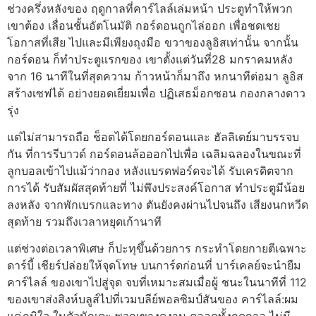
ช่วงครึ่งหลังของ ฤดูกาลที่คาร์ไลล์เล่มหน้า ประตูทําให้พวก
เขาต้อง เลื่อนชั้นอัตโนมัติ กอร์ดอนถูกไล่ออก เพื่อชดเชย
โอกาสที่เสีย ไปและมีเพียงถุงมือ ขวาของลูอิสเท่านั้น จากนั้น
กอร์ดอน ก็ทําประตูแรกของ เขาตั้งแต่วันที่28 มกราคมหลัง
จาก 16 นาทีในที่สุดความ ก้าวหน้าก็มาถึง หกนาทีต่อมา ลูอิส
สร้างเซฟได้ อย่างยอดเยี่ยมเพื่อ ปฏิเสธม็อกซอน กองกลางดาว
รุ่ง
แต่ไม่สามารถถือ ช็อตได้โดยกอร์ดอนและ ฮัลลิเดย์มาบรรจบ
กัน ที่การรีบาวด์ กอร์ดอนล้อออกไปเพื่อ เฉลิมฉลองในขณะที่
ลูกบอลเข้าไปแม้ว่ากอง หลังแบรดฟอร์ดจะได้ รับเครดิตจาก
การได้ รับสัมผัสสุดท้ายที่ ไม่พึงประสงค์โอกาส ทําประตูมีน้อย
ลงหลัง จากพักเบรกและทาง ตันยังคงผ่านไปจนถึง เสียงนกหวีด
สุดท้าย รวมถึงเวลาหยุดเก้านาที
แต่ช่วงต่อเวลาพิเศษ ก็ปะทุขึ้นด้วยการ กระทําโดยกายตีเฉพาะ
ดาร์บี้ เชียร์ปล่อยให้จุดโทษ บนการ์ดก่อนที่ บาร์เคลย์จะนํายืม
คาร์ไลล์ ของเขาไปสู่จุด จบที่เหมาะสมเมื่อผู้ ชนะในนาทีที่ 112
ของเขาส่งสิงห์บลูส์ไปที่เวมบลีย์พอลซิมป์สันของ คาร์ไลล์:ผม