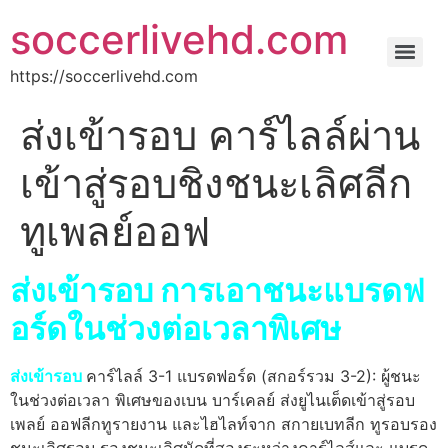
soccerlivehd.com
https://soccerlivehd.com
ส่งเข้ารอบ คาร์ไลล์ผ่าน
เข้าสู่รอบชิงชนะเลิศลีก
ทูเพลย์ออฟ
ส่งเข้ารอบ การเอาชนะแบรดฟ
อร์ดในช่วงต่อเวลาพิเศษ
ส่งเข้ารอบ
คาร์ไลล์ 3-1 แบรดฟอร์ด (สกอร์รวม 3-2): ผู้ชนะ
ในช่วงต่อเวลา พิเศษของเบน บาร์เคลย์ ส่งยูไนเต็ดเข้าสู่รอบ
เพลย์ ออฟลีกทูรายงาน และไฮไลท์จาก สกายเบทลีก ทูรอบรอง