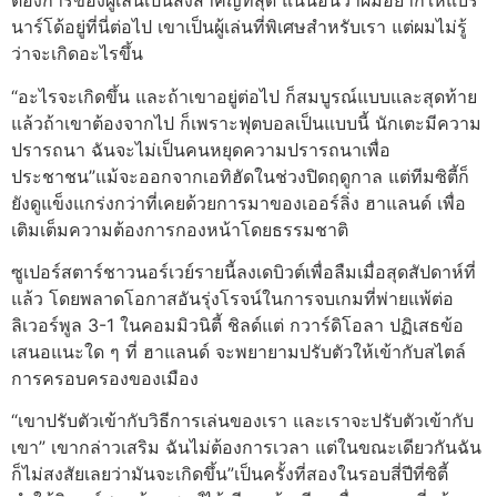
ต้องการของผู้เล่นเป็นสิ่งสำคัญที่สุด แน่นอนว่าผมอยากให้แบร์
นาร์โด้อยู่ที่นี่ต่อไป เขาเป็นผู้เล่นที่พิเศษสำหรับเรา แต่ผมไม่รู้
ว่าจะเกิดอะไรขึ้น
“อะไรจะเกิดขึ้น และถ้าเขาอยู่ต่อไป ก็สมบูรณ์แบบและสุดท้าย
แล้วถ้าเขาต้องจากไป ก็เพราะฟุตบอลเป็นแบบนี้ นักเตะมีความ
ปรารถนา ฉันจะไม่เป็นคนหยุดความปรารถนาเพื่อ
ประชาชน”แม้จะออกจากเอทิฮัดในช่วงปิดฤดูกาล แต่ทีมซิตี้ก็
ยังดูแข็งแกร่งกว่าที่เคยด้วยการมาของเออร์ลิ่ง ฮาแลนด์ เพื่อ
เติมเต็มความต้องการกองหน้าโดยธรรมชาติ
ซูเปอร์สตาร์ชาวนอร์เวย์รายนี้ลงเดบิวต์เพื่อลืมเมื่อสุดสัปดาห์ที่
แล้ว โดยพลาดโอกาสอันรุ่งโรจน์ในการจบเกมที่พ่ายแพ้ต่อ
ลิเวอร์พูล 3-1 ในคอมมิวนิตี้ ชิลด์แต่ กวาร์ดิโอลา ปฏิเสธข้อ
เสนอแนะใด ๆ ที่ ฮาแลนด์ จะพยายามปรับตัวให้เข้ากับสไตล์
การครอบครองของเมือง
“เขาปรับตัวเข้ากับวิธีการเล่นของเรา และเราจะปรับตัวเข้ากับ
เขา” เขากล่าวเสริม ฉันไม่ต้องการเวลา แต่ในขณะเดียวกันฉัน
ก็ไม่สงสัยเลยว่ามันจะเกิดขึ้น”เป็นครั้งที่สองในรอบสี่ปีที่ซิตี้