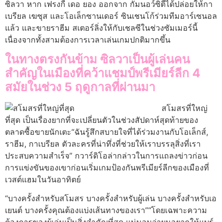
ซิลวา หาก เฟรงกี้ เดอ ยอง ออกจาก กัมนอว์ซิตี้ได้ปล่อยให้กา
เบรียล เฆซุส และโอเล็กซานเดอร์ ซินเชนโก้ร่วมทีมอาร์เซนอล
แล้ว และขายราฮีม สเตอร์ลิ่งให้กับเชลซีในช่วงซัมเมอร์นี้
เนื่องจากทั้งสามต้องการเวลาเล่นเกมปกติมากขึ้น
ในทางตรงกันข้าม ซิลวาเป็นผู้เล่นคน
สำคัญในเมืองที่คว้าแชมป์พรีเมียร์ลีก 4
สมัยในช่วง 5 ฤดูกาลที่ผ่านมา
สโมสรที่ใหญ่
ที่สุด เป็นเรื่องยากที่จะเปลี่ยนตัวในช่วงสัปดาห์สุดท้ายของ
ตลาดซื้อขายนักเตะ“ฉันรู้สึกสบายใจที่ได้ร่วมงานกับโอเล็กส์,
ราฮีม, กาเบรียล ตัวละครที่น่าทึ่งที่ช่วยให้เราบรรลุสิ่งที่เรา
ประสบความสำเร็จ” กวาร์ดิโอล่ากล่าวในการแถลงข่าวก่อน
การแข่งขันของเขาก่อนเริ่มเกมป้องกันพรีเมียร์ลีกของเมืองที่
เวสต์แฮมในวันอาทิตย์
“บางครั้งสำหรับสโมสร บางครั้งสำหรับผู้เล่น บางครั้งสำหรับเอ
เยนต์ บางครั้งคุณต้องแบ่งเส้นทางของเรา”“โดยเฉพาะความ