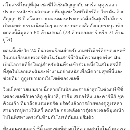
สโมสรที่ใหญ่ที่สุด เชลซีได้เซ็นสัญญากับ มาร์ค คูคูเรลลา
ปราการหลังชาวสเปนจากทีมคู่แข่งในพรีเมียร์ลีก ไบรตัน ด้วย
สัญญา 6 ปี สโมสรจากลอนดอนประกาศเมื่อวันศุกร์ไม่มีการ
เปิดเผยค่าธรรมเนียมใดๆ แต่รายงานของสื่ออังกฤษระบุว่าข้อ
ตกลงนี้มีมูลค่า 60 ล้านปอนด์ (73 ล้านดอลลาร์ หรือ 71 ล้าน
ยูโร)
ตอนนี้แข้งวัย 24 ปีน่าจะพร้อมสำหรับเกมพรีเมียร์ลีกของเชลซี
ในเกมเยือนเอฟเวอร์ตันในวันเสาร์นี้“ฉันมีความสุขจริงๆ มัน
เป็นโอกาสที่ยิ่งใหญ่สำหรับฉันที่จะเข้าร่วมหนึ่งในสโมสรที่ดี
ที่สุดในโลกและฉันจะทำงานอย่างหนักเพื่อมีความสุขที่นี่และ
ช่วยทีม” กูกูเรยาบอกเว็บไซต์ของเชลซี
วิงแบ็คชาวสเปนรายนี้กลายเป็นนักเตะรายล่าสุดในช่วงปรีซีซั่
นของเชลซีกับคาลิดู คูลิบาลี่, ราฮีม สเตอร์ลิ่ง และคาร์นีย์ ชุค
คิวเมก้า ที่มาถึงสแตมฟอร์ด บริดจ์แล้วการย้ายของคูคูเรลลา
สามารถปูทางให้เลวี่ คอลวิล กองหลังดาวรุ่งของเชลซีมุ่งหน้า
ไปในทิศทางตรงกันข้ามกับไบรท์ตันแบบยืมตัว
ทั้งแมนเชสเตอร์ ซิตี้ และเชลซีต่างก็ให้ความสนใจในตัวคูคูเรล