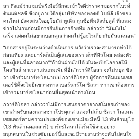
ลา ถึงแม้ว่าแชมป์พรีเมียร์ลีกจะเข้าใจดีว่าราคาขอจากไบรท์
ตันแต่เชลซี ซึ่งอยู่ภายใต้กลุ่มบริษัทของทอดด์ โบห์ลี เจ้าของ
คนใหม่ ยังคงสนใจอยู่โธมัส ทูเคิ่ล กุนซือทีมสิงห์บลูส์ ที่แถลง
ข่าวไม่นานก่อนมีการยืนยันการย้ายทีม กล่าวว่า “มันยังไม่
เสร็จ แต่ผมไม่อยากบอกคุณว่าผมไม่รู้อะไรเกี่ยวกับมันแน่นอน”
“เอกสารอยู่ในระหว่างดำเนินการ หวังว่าเราจะสามารถทำได้
ก่อนเที่ยง และมาร์คก็เป็นผู้เล่นของเรา เด็กที่หิวโหย คล่องตัว
และผู้เล่นที่ฉลาดมาก”“ถ้ามันผ่านไปได้ มันจะเปิดโอกาสให้
โคลวิลล์ หาเวลาเล่นเกมเพิ่มที่อื่น”กวาร์ดิโอลา จะไม่หยุด ซิล
วา เข้าร่วมบาร์เซโลนาเปป กวาร์ดิโอลา ผู้จัดการทีมแมนเชส
เตอร์ซิตี้จะไม่ยืนขวางทาง เบอร์นาร์โด ซิลวา หากเขาต้องการ
เข้าร่วมบาร์เซโลนาก่อนสิ้นสุดหน้าต่างโอน
กวาร์ดิโอลา กล่าวว่าไม่มีการเสนอราคาจากสโมสรเก่าของ
เขาสำหรับกองกลางชาวโปรตุเกส แต่จะไม่เก็บ ซิลวา ในแมน
เชสเตอร์ตามความประสงค์ของเขาแม้จะมีหนี้ 1.3 พันล้านยูโร
(1.3 พันล้านดอลลาร์) บาร์เซโลนาได้เริ่มใช้จ่ายอย่าง
สนุกสนานในช่วงซัมเมอร์นี้และจะมีรายงานว่าจะหันไปสนใจ