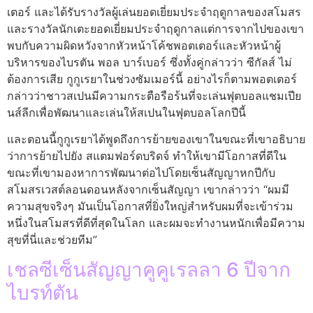
เตอร์ และได้รับรางวัลผู้เล่นยอดเยี่ยมประจำฤดูกาลของสโมสร
และรางวัลนักเตะยอดเยี่ยมประจำฤดูกาลแต่การจากไปของเขา
พบกับความผิดหวังจากหัวหน้าโค้ชพอตเตอร์และหัวหน้าผู้
บริหารของไบรตัน พอล บาร์เบอร์ ซึ่งทั้งคู่กล่าวว่า ซีกัลส์ ไม่
ต้องการเสีย กูกูเรยาในช่วงซัมเมอร์นี้ อย่างไรก็ตามพอตเตอร์
กล่าวว่าชาวสเปนมีความกระตือรือร้นที่จะเล่นฟุตบอลแชมเปีย
นส์ลีกเพื่อพัฒนาและเล่นให้สเปนในฟุตบอลโลกปีนี้
และตอนนี้กูกูเรยาได้พูดถึงการย้ายของเขาในขณะที่เขาอธิบาย
ว่าการย้ายไปยัง สแตมฟอร์ดบริดจ์ ทำให้เขามีโอกาสที่ดีใน
ขณะที่เขามองหาการพัฒนาต่อไปโดยเซ็นสัญญาหกปีกับ
สโมสรเวสต์ลอนดอนหลังจากเซ็นสัญญา เขากล่าวว่า “ผมมี
ความสุขจริงๆ มันเป็นโอกาสที่ยิ่งใหญ่สำหรับผมที่จะเข้าร่วม
หนึ่งในสโมสรที่ดีที่สุดในโลก และผมจะทำงานหนักเพื่อมีความ
สุขที่นี่และช่วยทีม”
เชลซีเซ็นสัญญาคูคูเรลลา 6 ปีจาก
ไบรท์ตัน