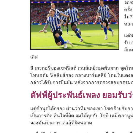
จอชว
ครั้
ไม่?
หลา
แต่
รับ 
อีกค
เลิศ
ลี เกรกอรี่ของเชฟฟิลด์ เวนส์เดย์รอดพ้นจาก จุดโท
โทษอดัม ฟิลลิปส์กอง กลางบาร์นสลี่ย์ โดนใบแดงจาก
กล่าวได้รับการยืนยัน หลังจากการตรวจสอบกรร
ดัฟฟ์ผู้ประพันธ์เพลง ยอมรับ
แต่คําพูดได้กรอง ผ่านว่าทีมของเขา โชคร้ายกั
เป็นการตัด สินใจที่ผิด ผมได้คุยกับ โจบี (แม็คอานู
จองมันเป็นการ ต่อสู้ที่ผิดพลาด