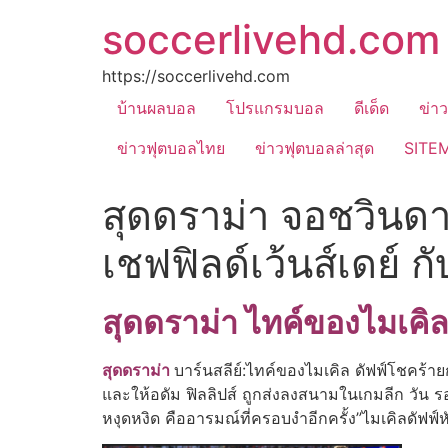
soccerlivehd.com
https://soccerlivehd.com
บ้านผลบอล
โปรแกรมบอล
ดีเด็ด
ข่า
ข่าวฟุตบอลไทย
ข่าวฟุตบอลล่าสุด
SITE
สุดดราม่า จอชวินด
เชฟฟิลด์เว้นส์เดย์ กั
สุดดราม่า ไทค์ของไมเคิ
สุดดราม่า
บาร์นสลีย์:ไทค์ของไมเคิล ดัฟฟ์โชคร้าย
และให้อดัม ฟิลลิปส์ ถูกส่งลงสนามในเกมลีก วัน รอ
หงุดหงิด คืออารมณ์ที่ครอบงําอีกครั้ง”ไมเคิลดัฟฟ์