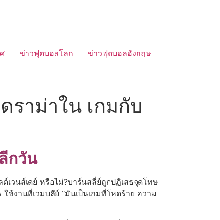
ทศ
ข่าวฟุตบอลโลก
ข่าวฟุตบอลอังกฤษ
ดราม่าใน เกมกับ
ีกวัน
์เวนส์เดย์ หรือไม่?บาร์นสลี่ย์ถูกปฏิเสธจุดโทษ
 ใช้งานที่เวมบลีย์ “มันเป็นเกมที่โหดร้าย ความ