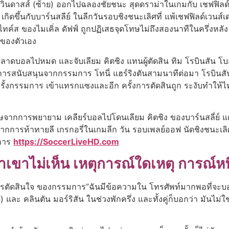
ินดาสส์ (ซ้าย) ออกไปฉลองชัยชนะ สุดดราม่าในเกมกับ เชฟฟิลด์ว้นส
ง เกิดขึ้นกับบาร์นสลีย์ ในลีกวันรอบชิงชนะเลิศที่ แพ้เชฟฟิลด์เวนส
ไทค์ส ของไมเคิ่ล ดัฟฟ์ ถูกปฏิเสธจุดโทษไม่ถึงสองนาทีในครึ่งหล
ของตัวเอง
พลาดบอลไปหมด และจับเลียม คิตชิง แทนผู้ตัดสิน ทิม โรบินสัน โ
การสนับสนุนจากกรรมการ โทนี่ แฮร์ริงตันสามนาทีต่อมา โรบินสัน 
รั้งกรรมการ เข้าแทรกแซงและอีก ครั้งการตัดสินถูก ระงับทําให้ไท
ษจากการพยายาม เคลียร์บอลไปโดนเลียม คิตชิง ของบาร์นสลี่ย์ แต่ผู
การท้าทายลี เกรกอรี่ในเกมลีก วัน รอบเพลย์ออฟ นัดชิงชนะเลิศ กับ
มการ
https://SoccerLiveHD.com
ว่าเขาไม่เห็น เหตุการณ์ใดเหตุ การณ์หน
บการตัดสินใจ ของกรรมการ”ฉันมีข้อความใน โทรศัพท์มากพอที่จะ
ฟ) และ คลินตัน มอร์ริสัน ในช่วงพักครึ่ง และทั้งคู่ก็บอกว่า มันไม