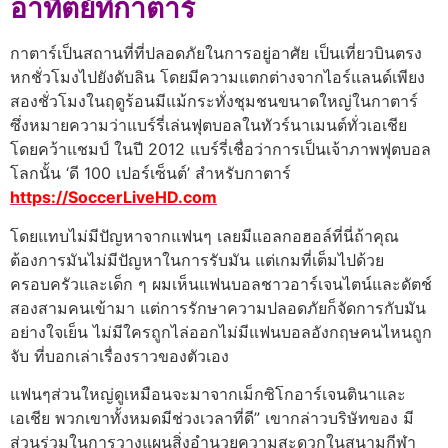
อาทิตย์ที่กาตาร์
กาตาร์เป็นสถานที่ที่ปลอดภัยในการอยู่อาศัย เป็นเที่ยวบินตรง
หกชั่วโมงไปยังดับลิน โดยมีความแตกต่างจากไอร์แลนด์เพียง
สองชั่วโมงในฤดูร้อนมีแม้กระทั่งชุมชนขนาดใหญ่ในกาตาร์
ซึ่งหมายความว่าแบร์รี่เล่นฟุตบอลในทัวร์นาเมนต์ทั่วเอเชีย
โดยคว้าแชมป์ ในปี 2012 แบร์รี่เชื่อว่าการเป็นเจ้าภาพฟุตบอล
โลกนั้น ‘ดี 100 เปอร์เซ็นต์’ สําหรับกาตาร์
https://SoccerLiveHD.com
โดยแทบไม่มีปัญหาจากแฟนๆ เลยมีแอลกอฮอล์ที่นี่ถ้าคุณ
ต้องการมันไม่มีปัญหาในการรับมัน แต่เกมที่เต็มไปด้วย
ครอบครัวและเด็ก ๆ ผมเห็นแฟนบอลชาวอาร์เจนไตน์และดัตช์
สองสามคนเข้ามา แต่การรักษาความปลอดภัยก็จัดการกับมัน
อย่างใจเย็น ไม่มีใครถูกไล่ออกไม่มีแฟนบอลอังกฤษคนไหนถูก
จับ ที่บอกเล่าเรื่องราวของตัวเอง
แฟนๆส่วนใหญ่ดูเหมือนจะมาจากเม็กซิโกอาร์เจนตินาและ
เอเชีย พวกเขาทั้งหมดมีช่วงเวลาที่ดี” เขากล่าวบริษัทของ มี
ส่วนร่วมในการวางแผนสิ่งอํานวยความสะดวกในสนามกีฬา