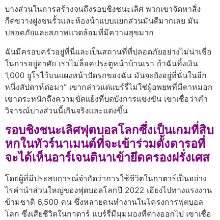
บางส่วนในการสร้างจนถึงรอบชิงชนะเลิศ พวกเขาจัดหาสิ่ง
กีดขวางฝูงชนรั้วและห้องน้ําแบบแยกส่วนมันดีมากเลย มัน
ปลอดภัยและสภาพแวดล้อมที่มีความสุขมาก
ฉันมีครอบครัวอยู่ที่นี่และเป็นสถานที่ที่ปลอดภัยอย่างไม่น่าเชื่อ
ในการอยู่อาศัย เราไม่ล็อคประตูหน้าบ้านเรา ถ้าฉันทิ้งเงิน
1,000 ยูโรไว้บนแผงหน้าปัดรถของฉัน มันจะยังอยู่ที่นั่นในอีก
หนึ่งสัปดาห์ต่อมา” เขากล่าวแต่แบร์รี่ไม่ใช่ผู้อพยพที่มีตาหมอก
เขาตระหนักถึงความขัดแย้งที่บดบังการแข่งขัน เขาเชื่อว่าคํา
วิจารณ์บางส่วนนี้เกินจริงและแต่งขึ้น
รอบชิงชนะเลิศฟุตบอลโลกซึ่งเป็นเกมที่สิบ
หกในทัวร์นาเมนต์ที่จะเข้าร่วมตั้งตารอที่
จะได้เห็นอาร์เจนตินาเข้ายึดครองฝรั่งเศส
โดยผู้ที่มีประสบการณ์จํากัดว่าการใช้ชีวิตในกาตาร์เป็นอย่าง
ไรคํานําส่วนใหญ่ของฟุตบอลโลกปี 2022 เอียงไปทางแรงงาน
ข้ามชาติ 6,500 คน ซึ่งหลายคนทํางานในโครงการฟุตบอล
โลก ซึ่งเสียชีวิตในกาตาร์ แบร์รี่มีมุมมองที่ต่างออกไป เขาเชื่อ