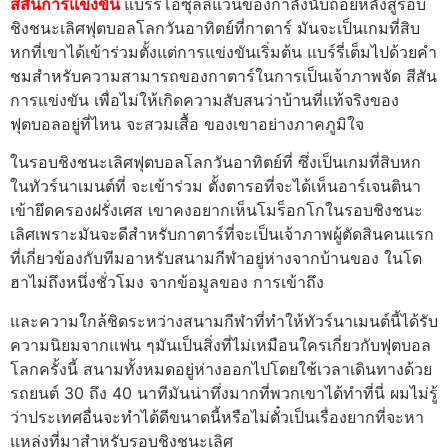
สีสันการแข่งขัน
แบร์รี่โอซุลลิแวนของกําลังนับถอยหลังสู่รอบ
ชิงชนะเลิศฟุตบอลโลกวันอาทิตย์ที่กาตาร์ มันจะเป็นเกมที่สิบ
หกที่เขาได้เข้าร่วมตั้งแต่การแข่งขันเริ่มต้น แบร์รี่เต็มไปด้วยคํา
ชมสําหรับความสามารถของกาตาร์ในการเป็นเจ้าภาพจัด สีสัน
การแข่งขัน เพื่อไม่ให้เกิดความสับสนว่าบ้านที่แท้จริงของ
ฟุตบอลอยู่ที่ไหน จะสวมเสื้อ ของเขาอย่างภาคภูมิใจ
ในรอบชิงชนะเลิศฟุตบอลโลกวันอาทิตย์ที่ ซึ่งเป็นเกมที่สิบหก
ในทัวร์นาเมนต์ที่ จะเข้าร่วม ตั้งตารอที่จะได้เห็นอาร์เจนตินา
เข้ายึดครองฝรั่งเศส เขาคงอยากเห็นโมร็อกโกในรอบชิงชนะ
เลิศเพราะมันจะดีสําหรับกาตาร์ที่จะเป็นเจ้าภาพผู้ตัดสินคนแรก
ที่เกี่ยวข้องกับทีมอาหรับสนามกีฬาอยู่ห่างจากบ้านของ ในโด
ฮาไม่ถึงหนึ่งชั่วโมง จากข้อมูลของ การเข้าถึง
และความใกล้ชิดระหว่างสนามกีฬาที่ทําให้ทัวร์นาเมนต์นี้ได้รับ
ความนิยมจากแฟน ๆมันเป็นสิ่งที่ไม่เหมือนใครเกี่ยวกับฟุตบอล
โลกครั้งนี้ สนามทั้งหมดอยู่ห่างออกไปโดยใช้เวลาเดินทางด้วย
รถยนต์ 30 ถึง 40 นาทีมันน่าทึ่งมากที่พวกเขาได้ทําที่นี่ ผมไม่รู้
ว่าประเทศอื่นจะทําได้ดีขนาดนี้หรือไม่ตั๋วเป็นเรื่องยากที่จะหา
แหล่งที่มาสําหรับรอบชิงชนะเลิศ