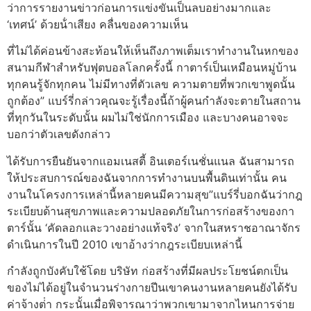
ว่าการรายงานข่าวก่อนการแข่งขันเป็นลบอย่างมากและ
‘เทศน์’ ด้วยน้ําเสียง คลื่นของความเห็น
ที่ไม่ได้ค่อนข้างสะท้อนให้เห็นถึงภาพเต็มเราทํางานในหกของ
สนามกีฬาสําหรับฟุตบอลโลกครั้งนี้ กาตาร์เป็นเหมือนหมู่บ้าน
ทุกคนรู้จักทุกคน ไม่มีทางที่ตัวเลข ความตายที่พวกเขาพูดนั้น
ถูกต้อง” แบร์รี่กล่าวคุณจะรู้เรื่องนี้ถ้าผู้คนกําลังจะตายในสถาน
ที่ทุกวันในระดับนั้น ผมไม่ใช่นักการเมือง และบางคนอาจจะ
บอกว่าตัวเลขดังกล่าว
ได้รับการยืนยันจากแอมเนสตี้ อินเตอร์เนชั่นแนล ฉันสามารถ
ให้ประสบการณ์ของฉันจากการทํางานบนพื้นดินเท่านั้น คน
งานในโครงการเหล่านี้หลายคนมีความสุข”แบร์รี่บอกฉันว่ากฎ
ระเบียบด้านสุขภาพและความปลอดภัยในการก่อสร้างของกา
ตาร์นั้น ‘คัดลอกและวางอย่างแท้จริง’ จากในสหราชอาณาจักร
ดําเนินการในปี 2010 เขาอ้างว่ากฎระเบียบเหล่านี้
กําลังถูกบังคับใช้โดย บริษัท ก่อสร้างที่มีผลประโยชน์ตกเป็น
ของไม่ได้อยู่ในจํานวนร่างกายปีนเขาคนงานหลายคนยังได้รับ
ค่าจ้างต่ํา กระนั้นเมื่อพิจารณาว่าพวกเขามาจากไหนการจ่าย